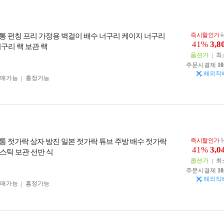
즉시할인가
6
통 펀칭 프리 가정용 벽걸이 배수 너구리 케이지 너구리
41%
3,8
구리 랙 보관 랙
옵션가
최
주문시결제
10
해외직
구매가능
흥정가능
즉시할인가
5
통 젓가락 상자 방진 일본 젓가락 튜브 주방 배수 젓가락
41%
3,0
스틱 보관 선반 식
옵션가
최
주문시결제
10
해외직
구매가능
흥정가능