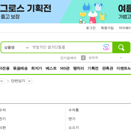
로그인
회원가입
마이페
상품명
10
1
4
5
6
7
8
9
키링
미니
말랑이
선풍기
가방
양말
짱구
텀블러
23
2
1
1
7
3
2
파우치
인기검색어
3
모자
자전용
묶음배송
최저가
베스트
MD관
땡처리
기획전
판촉관
이벤트&
단반상기
수저
수저통
찬기
면기
식판
소스기