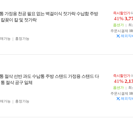
즉시할인가
6
통 가정용 천공 필요 없는 벽걸이식 젓가락 수납함 주방
41%
3,7
 칼꽂이 칼 및 젓가락
옵션가
최
주문시결제
10
해외직
구매가능
흥정가능
즉시할인가
3
통 절삭 선반 과도 수납통 주방 스탠드 가정용 스탠드 다
41%
2,1
 통 절삭 공구 일체
옵션가
최
주문시결제
10
해외직
구매가능
흥정가능