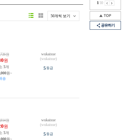
1
/
10
50개씩 보기
공유하기
wukaixue
,726
원
(wukaixue)
80
원
소
5
개
5
등급
,000
원~
배송
wukaixue
,814
원
(wukaixue)
20
원
소
5
개
5
등급
,000
원~