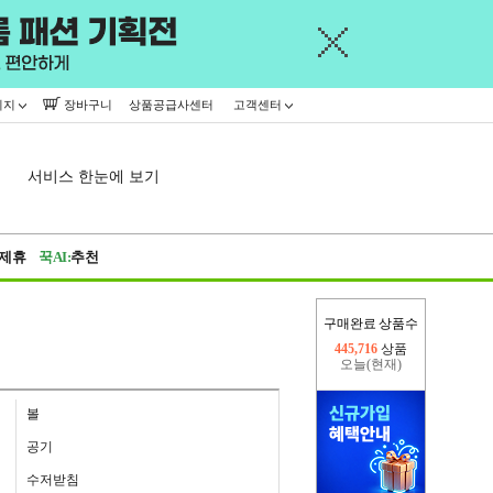
이지
장바구니
상품공급사센터
고객센터
서비스 한눈에 보기
제휴
꾹AI:
추천
구매완료 상품수
오늘(현재)
253,777
상품
어제
445,716
상품
볼
공기
수저받침