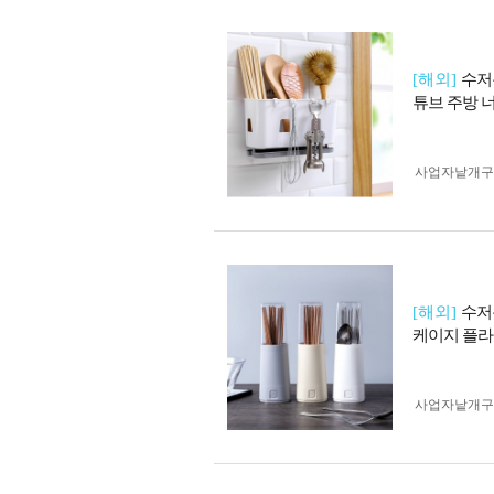
[해외]
수저
튜브 주방 너
사업자 낱개
[해외]
수저
케이지 플라
사업자 낱개