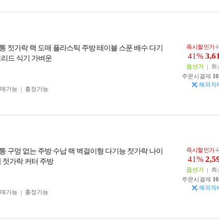
즉시할인가
6
통 젓가락 랙 도매 플라스틱 주방 테이블 스푼 배수 다기
41%
3,6
그리드 식기 가벼운
옵션가
최
주문시결제
10
해외직
구매가능
흥정가능
즉시할인가
4
통 구멍 없는 주방 수납 랙 벽걸이형 다기능 젓가락 나이
41%
2,5
식 젓가락 커터 주방
옵션가
최
주문시결제
10
해외직
구매가능
흥정가능