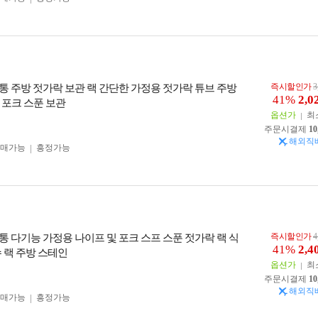
즉시할인가
3
통 주방 젓가락 보관 랙 간단한 가정용 젓가락 튜브 주방
41%
2,0
 포크 스푼 보관
옵션가
최
주문시결제
10
해외직
구매가능
흥정가능
즉시할인가
4
통 다기능 가정용 나이프 및 포크 스프 스푼 젓가락 랙 식
41%
2,4
 랙 주방 스테인
옵션가
최
주문시결제
10
해외직
구매가능
흥정가능