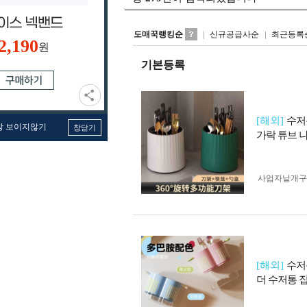
도매꾹랭킹순
신규공급사순
최근등록
2,190
원
기본등록
[해외]
수저
창 보이지않기
창닫기
가락 튜브 
사업자 낱개
[해외]
수저
더 수저통 