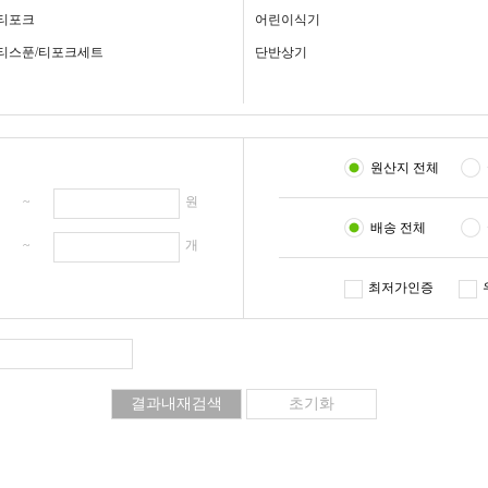
티포크
어린이식기
티스푼/티포크세트
단반상기
원산지 전체
원 ~
원
배송 전체
개 ~
개
최저가인증