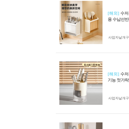
[해외]
수저
용 수납선반
사업자 낱개
[해외]
수저
기능 젓가락
사업자 낱개