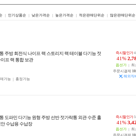
리스트형
갤러리형
순
인기상품순
낮은가격순
높은가격순
적은판매단위순
많은판매단위순
즉시할인가
4
통 주방 회전식 나이프 랙 스토리지 랙 테이블 다기능 젓
41%
2,7
나이프 랙 통합 보관
옵션가
최
주문시결제
10
해외직
구매가능
흥정가능
즉시할인가
5
통 도파민 다기능 원형 주방 선반 젓가락통 외관 수준 홀
41%
3,4
집안 수납용 수납장
옵션가
최
주문시결제
10