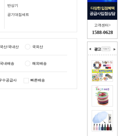
반상기
다양한 입점혜택
공급사입점상담
공기대접세트
고객센터
1588-0628
국산/국내산
국외산
광고
국내배송
해외배송
우수공급사
빠른배송