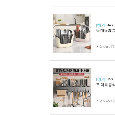
[해외]
수저
능 대용량 
사업자 낱개
[해외]
수저
프 랙 이동
사업자 낱개