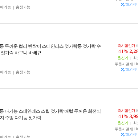
해외직
구매가능
흥정가능
즉시할인가
3
통 두꺼운 컬러 반짝이 스테인리스 젓가락통 젓가락 수
41%
2,2
 젓가락 바구니 바베큐
옵션가
최
주문시결제
10
해외직
구매가능
흥정가능
즉시할인가
6
통 다기능 스테인레스 스틸 젓가락 배럴 두꺼운 회전식
41%
3,9
지 주방 다기능 젓가락
옵션가
최
주문시결제
10
해외직
구매가능
흥정가능