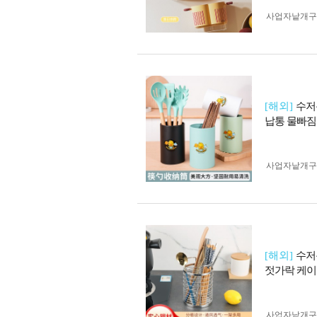
사업자 낱개
[해외]
수저
납통 물빠짐
사업자 낱개
[해외]
수저
젓가락 케이
사업자 낱개