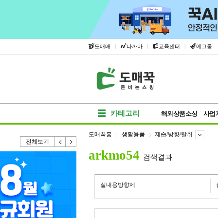
|
|
|
도매매
나까마
교육센터
에그돔
카테고리
해외상품소싱
사업
도매꾹홈
생활용품
제습/방향/탈취
전체보기
arkmo54
검색결과
실내용방향제