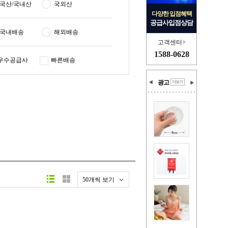
국산/국내산
국외산
다양한 입점혜택
공급사입점상담
국내배송
해외배송
고객센터
1588-0628
우수공급사
빠른배송
광고
50개씩 보기