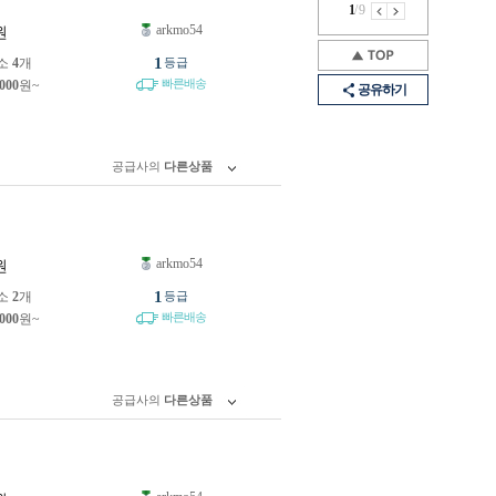
1
/
9
arkmo54
원
1
소
4
개
등급
빠른배송
,000
원~
공유하기
공급사의
다른상품
arkmo54
원
1
소
2
개
등급
빠른배송
,000
원~
공급사의
다른상품