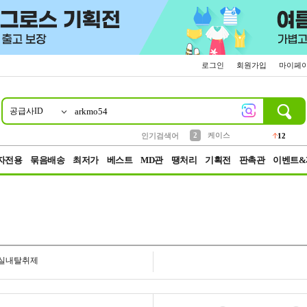
로그인
회원가입
마이페
공급사ID
10
1
4
5
6
7
8
9
파우치
등산
벨트
실리콘
양말
모자
양산
여성패션
152
395
555
12
1
1
5
3
2
케이스
인기검색어
12
3
생수
454
자전용
묶음배송
최저가
베스트
MD관
땡처리
기획전
판촉관
이벤트&
실내탈취제