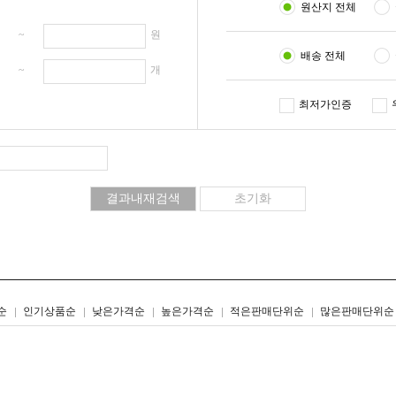
원산지 전체
원 ~
원
배송 전체
개 ~
개
최저가인증
리스트형
갤러리형
순
인기상품순
낮은가격순
높은가격순
적은판매단위순
많은판매단위순