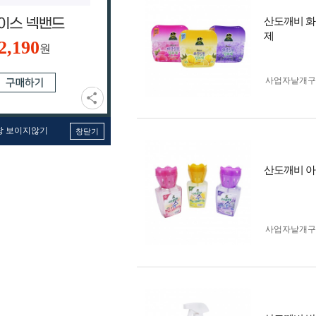
산도깨비 화
제
2,190
원
사업자 낱개
창 보이지않기
창닫기
산도깨비 아
사업자 낱개