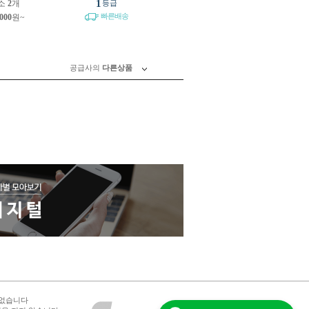
1
소
2
개
등급
빠른배송
,000
원~
공급사의
다른상품
 없습니다