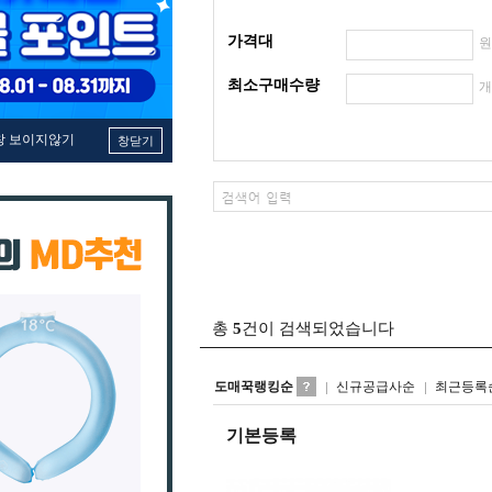
가격대
최소구매수량
창 보이지않기
창닫기
총
5
건이 검색되었습니다
도매꾹랭킹순
신규공급사순
최근등록
기본등록