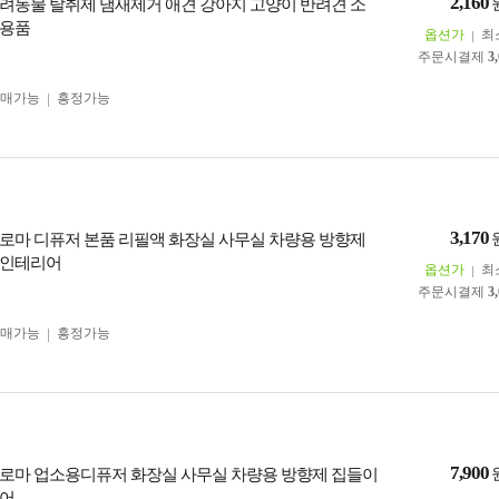
2,160
려동물 탈취제 냄새제거 애견 강아지 고양이 반려견 소
생용품
옵션가
최
주문시결제
3
구매가능
흥정가능
3,170
로마 디퓨저 본품 리필액 화장실 사무실 차량용 방향제
 인테리어
옵션가
최
주문시결제
3
구매가능
흥정가능
7,900
로마 업소용디퓨저 화장실 사무실 차량용 방향제 집들이
리어