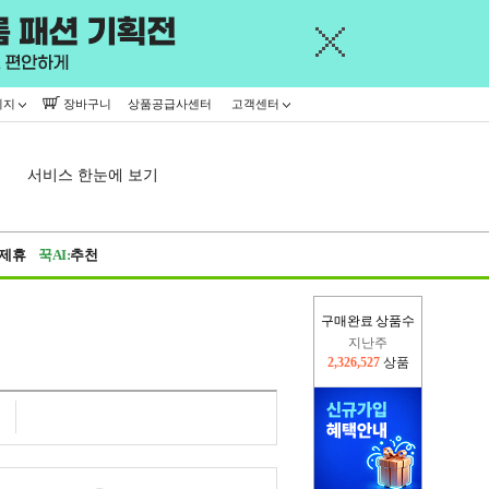
이지
장바구니
상품공급사센터
고객센터
서비스 한눈에 보기
제휴
꾹AI:
추천
구매완료 상품수
지난주
2,326,527
상품
이번주
2,276,218
상품