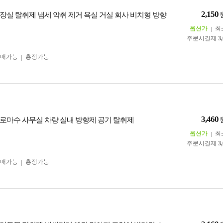
2,150
장실 탈취제 냄세 악취 제거 욕실 거실 회사 비치형 방향
옵션가
최
주문시결제
3
구매가능
흥정가능
3,460
로마수 사무실 차량 실내 방향제 공기 탈취제
옵션가
최
주문시결제
3
구매가능
흥정가능