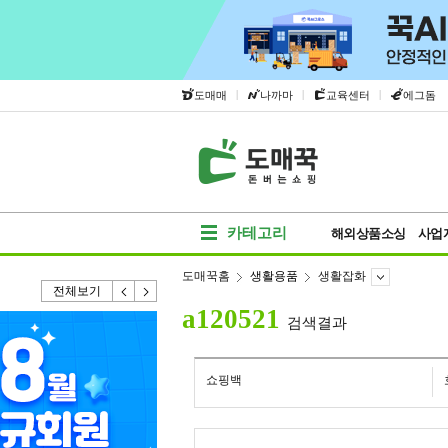
|
|
|
도매매
나까마
교육센터
에그돔
카테고리
해외상품소싱
사업
도매꾹홈
생활용품
생활잡화
전체보기
a120521
검색결과
쇼핑백