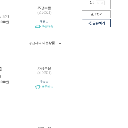
1
/
9
JS정수몰
원
(a120521)
소
12
개
4
등급
,000
원
공유하기
빠른배송
공급사의
다른상품
JS정수몰
원
(a120521)
개
4
등급
,000
원
빠른배송