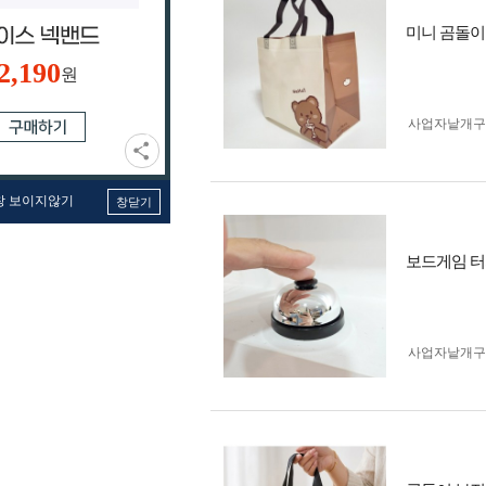
미니 곰돌이
2,190
원
사업자 낱개
창 보이지않기
창닫기
보드게임 터
사업자 낱개