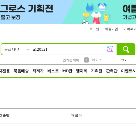
로그인
회원가입
마이페
공급사ID
10
1
4
5
6
7
8
9
파우치
등산
벨트
실리콘
양말
모자
양산
여성패션
152
395
555
12
1
1
5
3
2
케이스
인기검색어
12
3
생수
454
자전용
묶음배송
최저가
베스트
MD관
땡처리
기획전
판촉관
이벤트&
호출벨
재떨이