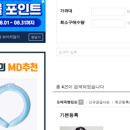
가격대
최소구매수량
창 보이지않기
창닫기
총
4
건이 검색되었습니다
도매꾹랭킹순
신규공급사순
최근등록
기본등록