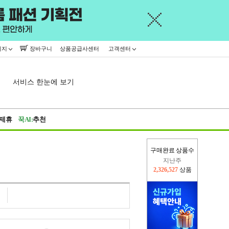
이지
장바구니
상품공급사센터
고객센터
서비스 한눈에 보기
제휴
꾹AI:
추천
구매완료 상품수
지난주
2,326,527
상품
이번주
2,295,541
상품