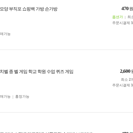
470
모양 부직포 쇼핑백 가방 손가방
옵션가
최
주문시결제
3
구매가능
2,600
치벨 종 벨 게임 학교 학원 수업 퀴즈 게임
최소
2
주문시결제
3
구매가능
흥정가능