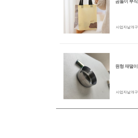
곰돌이 부직
사업자 낱개
원형 재떨이
사업자 낱개