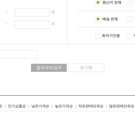
원산지 전체
원 ~
원
배송 전체
개 ~
개
최저가인증
리스트형
갤러리형
순
인기상품순
낮은가격순
높은가격순
적은판매단위순
많은판매단위순