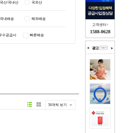
국산/국내산
국외산
다양한 입점혜택
공급사입점상담
국내배송
해외배송
고객센터
1588-0628
우수공급사
빠른배송
광고
50개씩 보기