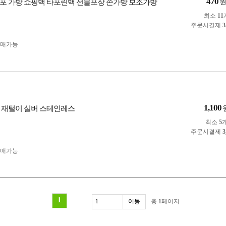
470
포 가방 쇼핑백 타포린백 선물포장 손가방 보조가방
최소
11
주문시결제
3
구매가능
1,100
 재털이 실버 스테인레스
최소
5
주문시결제
3
구매가능
1
총
1
페이지