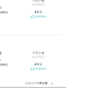
JS정수몰
원
(a120521)
개
4
등급
,000
원
빠른배송
JS정수몰
원
(a120521)
개
4
등급
,000
원
빠른배송
공급사의
다른상품