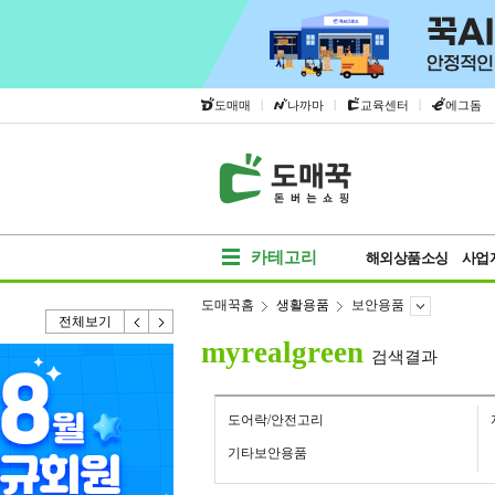
|
|
|
도매매
나까마
교육센터
에그돔
카테고리
해외상품소싱
사업
도매꾹홈
생활용품
보안용품
전체보기
myrealgreen
검색결과
도어락/안전고리
기타보안용품