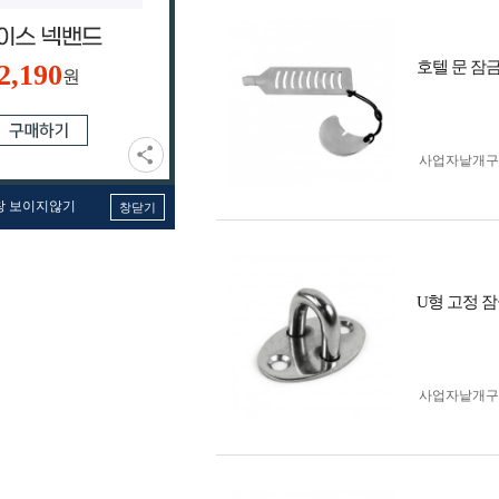
호텔 문 잠금
2,190
원
사업자 낱개
창 보이지않기
창닫기
U형 고정 잠
사업자 낱개