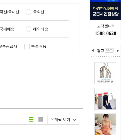
다양한 입점혜택
국산/국내산
국외산
공급사입점상담
고객센터
국내배송
해외배송
1588-0628
우수공급사
빠른배송
광고
50개씩 보기