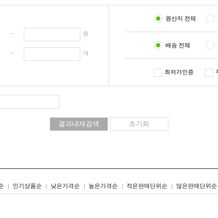
원산지 전체
원 ~
원
배송 전체
개 ~
개
최저가인증
리스트형
갤러리형
순
인기상품순
낮은가격순
높은가격순
적은판매단위순
많은판매단위순