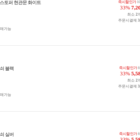
즉시할인가
1
스토퍼 현관문 화이트
33%
7,2
최소
2
주문시결제
3
구매가능
즉시할인가
8
쇠 블랙
33%
5,5
최소
2
주문시결제
3
구매가능
즉시할인가
8
쇠 실버
33%
5,5