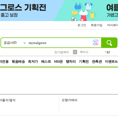
로그인
회원가입
마이페
공급사ID
10
1
4
5
6
7
8
9
파우치
등산
벨트
실리콘
양말
모자
양산
여성패션
152
395
555
12
1
1
5
3
2
케이스
인기검색어
12
3
생수
454
자전용
묶음배송
최저가
베스트
MD관
땡처리
기획전
판촉관
이벤트&
자물쇠/열쇠
모형카메라