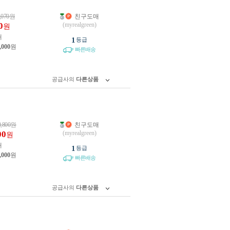
,070
원
친구도매
0
(myrealgreen)
원
개
1
등급
,000
원
빠른배송
공급사의
다른상품
0,800
원
친구도매
00
(myrealgreen)
원
개
1
등급
,000
원
빠른배송
공급사의
다른상품