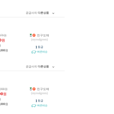
공급사의
다른상품
870
원
친구도매
0
(myrealgreen)
원
개
1
등급
,000
원
빠른배송
공급사의
다른상품
,900
원
친구도매
00
(myrealgreen)
원
개
1
등급
,000
원
빠른배송