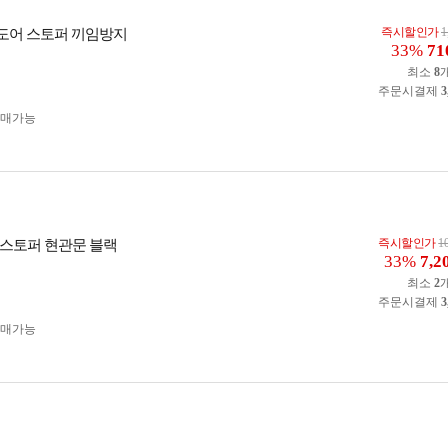
즉시할인가
1
전 도어 스토퍼 끼임방지
33%
71
최소
8
주문시결제
3
구매가능
즉시할인가
1
스토퍼 현관문 블랙
33%
7,2
최소
2
주문시결제
3
구매가능