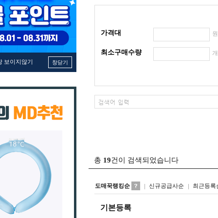
가격대
최소구매수량
창 보이지않기
창닫기
총
19
건이 검색되었습니다
도매꾹랭킹순
신규공급사순
최근등록
기본등록