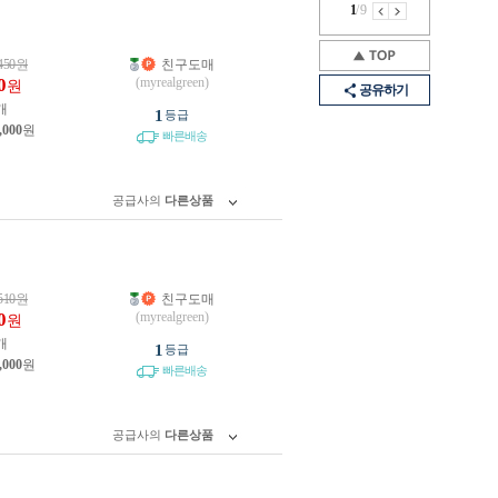
1
/
9
450
원
친구도매
0
(myrealgreen)
원
공유하기
개
1
등급
,000
원
빠른배송
공급사의
다른상품
510
원
친구도매
0
(myrealgreen)
원
개
1
등급
,000
원
빠른배송
공급사의
다른상품