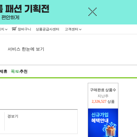
이지
장바구니
상품공급사센터
고객센터
서비스 한눈에 보기
제휴
꾹AI:
추천
구매완료 상품수
지난주
2,326,527
상품
이번주
2,261,375
상품
경보기