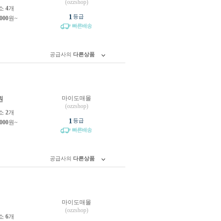
(ozzshop)
소
4
개
1
등급
,000
원~
빠른배송
공급사의
다른상품
마이도매몰
원
(ozzshop)
소
2
개
1
등급
,000
원~
빠른배송
공급사의
다른상품
마이도매몰
원
(ozzshop)
소
6
개