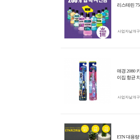
리스테린 7
사업자 낱개
애경 2080
이집 항균 
사업자 낱개
ETN 대용량