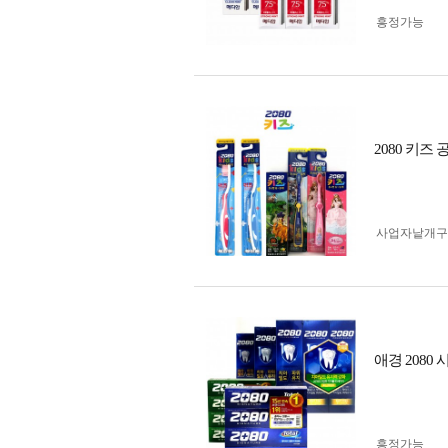
흥정가능
2080 키즈
사업자 낱개
애경 2080
흥정가능