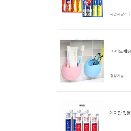
사업자 낱개
[마이도매]I
흥정가능
메디안 잇몸