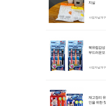
치실
사업자 낱개
북유럽감성 
부드러운모
사업자 낱개
재고정리 유
인을 위한 