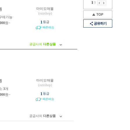
1
/
9
마이도매몰
원
(ozzshop)
구매가능
1
등급
,000
원~
공유하기
빠른배송
공급사의
다른상품
마이도매몰
원
(ozzshop)
소
3
개
1
등급
,000
원~
빠른배송
공급사의
다른상품