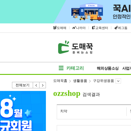
|
|
|
도매매
나까마
교육센터
에그돔
카테고리
해외상품소싱
사업
도매꾹홈
생활용품
구강위생용품
전체보기
ozzshop
검색결과
치약