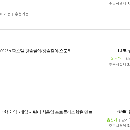
주문시결제
3
구매가능
흥정가능
1,190
40023A 파스텔 칫솔꽂이/칫솔걸이/스토리
옵션가
최
주문시결제
3
6,900
과학 치약 3개입 시린이 치은염 프로폴리스함유 민트
옵션가
낱개
주문시결제
3