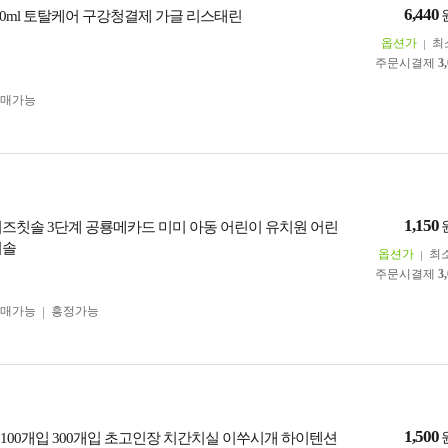
6,440
50ml 토탈케어 구강청결제 가글 리스태린
옵션가
최
주문시결제
3
구매가능
1,150
 키즈칫솔 3단계 공룡메카드 미미 아동 어린이 유치원 어린
치솔
옵션가
최
주문시결제
3
구매가능
흥정가능
1,500
 100개입 300개입 초고인장 치간치실 이쑤시개 하이텐션