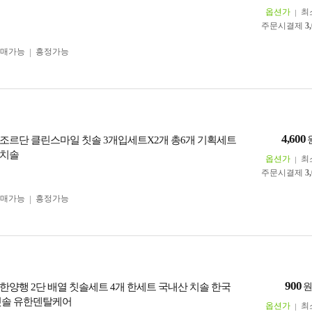
옵션가
최
주문시결제
3
구매가능
흥정가능
4,600
조르단 클린스마일 칫솔 3개입세트X2개 총6개 기획세트
 치솔
옵션가
최
주문시결제
3
구매가능
흥정가능
900
한양행 2단 배열 칫솔세트 4개 한세트 국내산 치솔 한국
칫솔 유한덴탈케어
옵션가
최