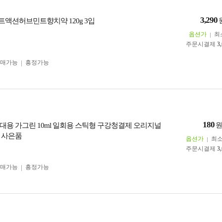
3,290
리트액션허브민트향치약 120g 3입
옵션가
최
주문시결제
3
구매가능
흥정가능
180
대용 가그린 10ml 일회용 스틱형 구강청결제 오리지널
 사은품
옵션가
최
주문시결제
3
구매가능
흥정가능