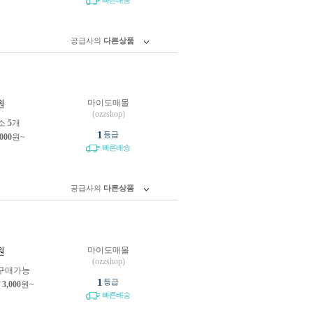
빠른배송
공급사의
다른상품
마이도매몰
원
(ozzshop)
소
5
개
1
등급
,000
원~
빠른배송
공급사의
다른상품
마이도매몰
원
(ozzshop)
구매가능
1
등급
제
3,000
원~
빠른배송