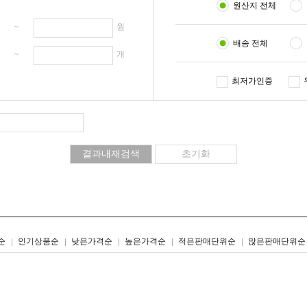
원산지 전체
원 ~
원
배송 전체
개 ~
개
최저가인증
리스트형
갤러리형
순
인기상품순
낮은가격순
높은가격순
적은판매단위순
많은판매단위순