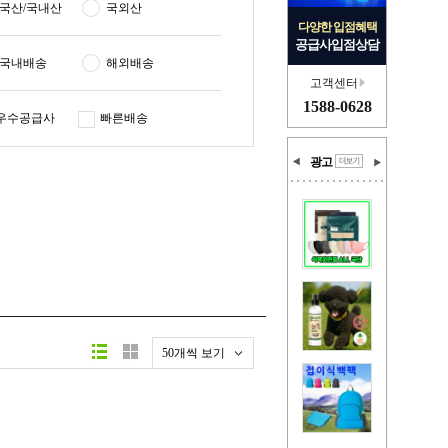
국산/국내산
국외산
다양한 입점혜택
공급사입점상담
국내배송
해외배송
고객센터
1588-0628
우수공급사
빠른배송
광고
50개씩 보기