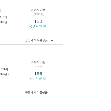
마이도매몰
원
(ozzshop)
소
2
개
1
등급
,000
원~
빠른배송
공급사의
다른상품
마이도매몰
원
(ozzshop)
소
200
개
1
등급
,000
원~
빠른배송
공급사의
다른상품