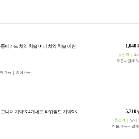
1,040
 공룡메카드 치약 치솔 미미 치약 치솔 어린
옵션가
최
주문시결제
3
구매가능
흥정가능
5,710
 시그니처 치약 X 4개세트 파워쉴드 치약X3
옵션가
낱개
착불/주문시결