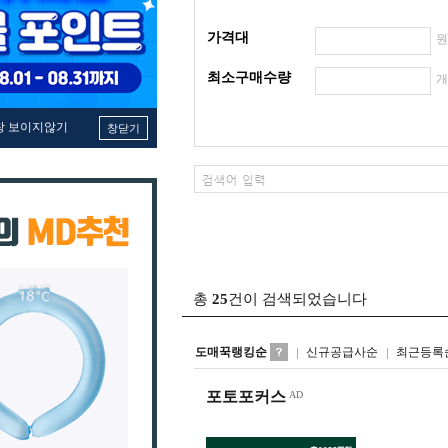
가격대
최소구매수량
창 보이지않기
창닫기
총
25
건이 검색되었습니다
도매꾹랭킹순
신규공급사순
최근등록
포토포커스