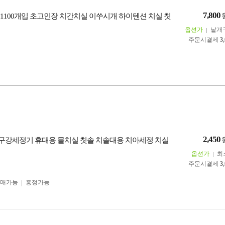
7,800
량 1100개입 초고인장 치간치실 이쑤시개 하이텐션 치실 칫
옵션가
낱개
주문시결제
3
2,450
S 구강세정기 휴대용 물치실 칫솔 치솔대용 치아세정 치실
옵션가
최
주문시결제
3
구매가능
흥정가능