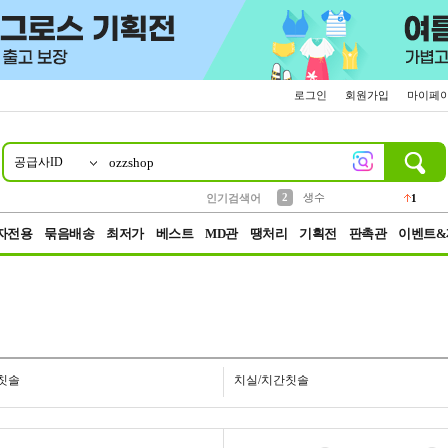
로그인
회원가입
마이페
공급사ID
10
1
4
5
6
7
8
9
벨트
파우치
등산
실리콘
양말
여성패션
장갑
led
4
3
1
2
4
1
2
생수
인기검색어
1
3
케이스
1
자전용
묶음배송
최저가
베스트
MD관
땡처리
기획전
판촉관
이벤트&
칫솔
치실/치간칫솔