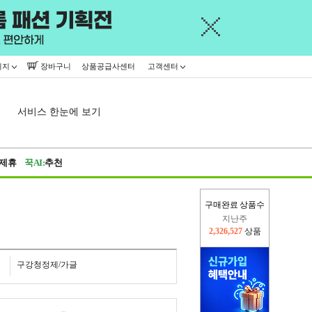
이지
장바구니
상품공급사센터
고객센터
서비스 한눈에 보기
제휴
꾹AI:
추천
지난주
구매완료 상품수
2,326,527
상품
이번주
2,397,921
상품
구강청정제/가글