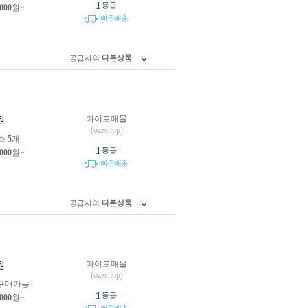
1
등급
,000
원~
빠른배송
공급사의
다른상품
마이도매몰
원
(ozzshop)
소
5
개
1
등급
,000
원~
빠른배송
공급사의
다른상품
마이도매몰
원
(ozzshop)
구매가능
1
등급
,000
원~