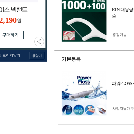
ETN 대용
솔
2,190
원
흥정가능
창 보이지않기
창닫기
기본등록
파워FLOS
사업자 낱개