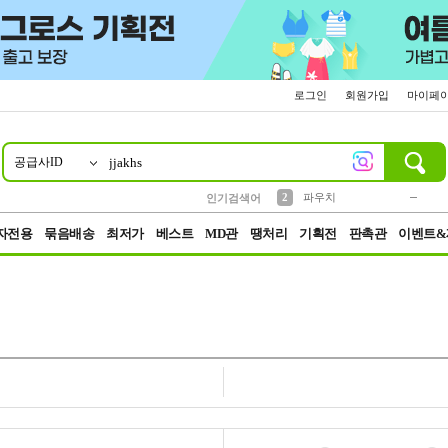
로그인
회원가입
마이페
공급사ID
10
1
4
5
6
7
8
9
키링
미니
말랑이
선풍기
가방
양말
짱구
텀블러
23
2
1
1
7
3
2
파우치
인기검색어
3
모자
자전용
묶음배송
최저가
베스트
MD관
땡처리
기획전
판촉관
이벤트&