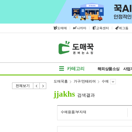
|
|
|
도매매
나까마
교육센터
에그돔
카테고리
해외상품소싱
사업
도매꾹홈
가구/인테리어
수예
전체보기
jjakhs
검색결과
수예용품/부자재