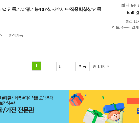
최저 640
리만들기/야광기능/DIY십자수세트/집중력향상/선물
650
최소
18
착불/주문시결
인
흥정가능
1
총
1
페이지