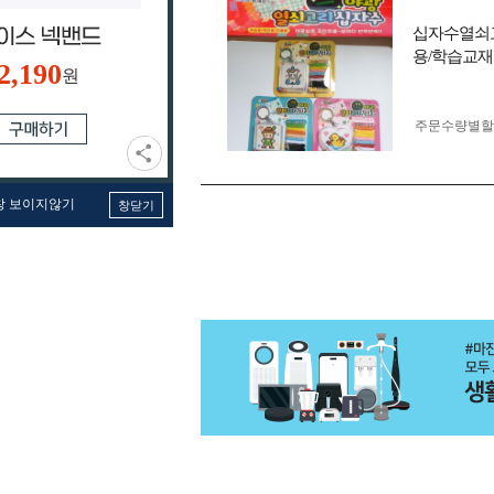
십자수열쇠고
용/학습교재
2,190
원
주문수량별할
창 보이지않기
창닫기