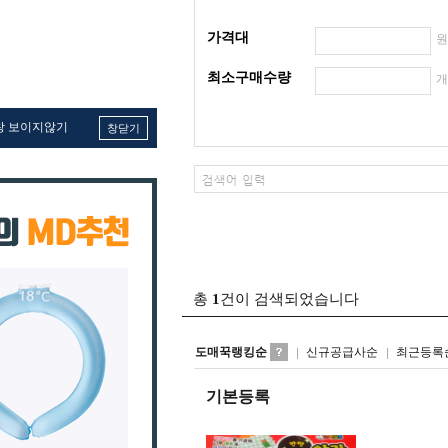
가격대
최소구매수량
창 보이지않기
창닫기
총
1
건이 검색되었습니다
도매꾹랭킹순
신규공급사순
최근등록
기본등록