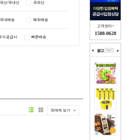
국산/국내산
국외산
다양한 입점혜택
공급사입점상담
국내배송
해외배송
고객센터
1588-0628
우수공급사
빠른배송
광고
50개씩 보기