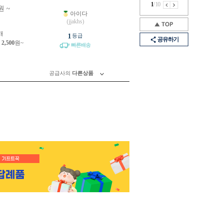
1
/
10
원 ~
아이다
원
(jjakhs)
개
1
등급
공유하기
제
2,500
원~
빠른배송
공급사의
다른상품