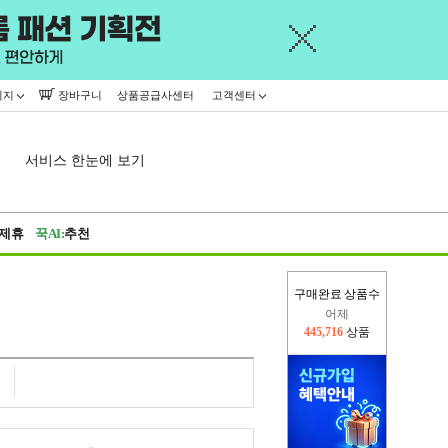
이지
장바구니
상품공급사센터
고객센터
서비스 한눈에 보기
제휴
꾹AI:
추천
구매완료 상품수
어제
445,716
상품
오늘(현재)
132,845
상품