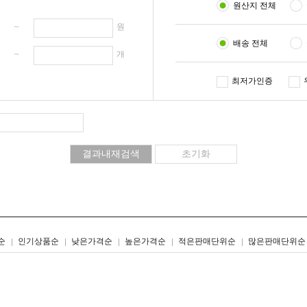
원산지 전체
원 ~
원
배송 전체
개 ~
개
최저가인증
리스트형
갤러리형
순
인기상품순
낮은가격순
높은가격순
적은판매단위순
많은판매단위순