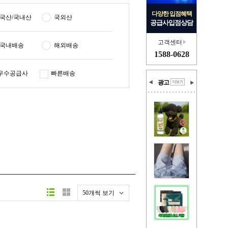
다양한 입점혜택
국산/국내산
국외산
공급사입점상담
고객센터
국내배송
해외배송
1588-0628
우수공급사
빠른배송
광고
50개씩 보기