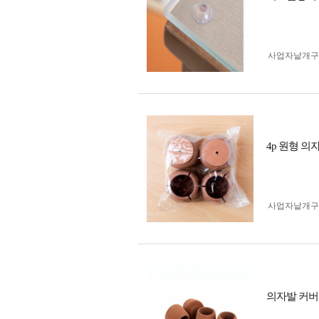
사업자 낱개
4p 원형 
사업자 낱개
의자발 커