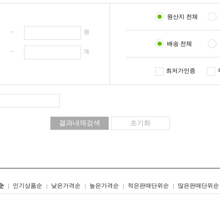
원산지 전체
원 ~
원
배송 전체
개 ~
개
최저가인증
리스트형
갤러리형
순
인기상품순
낮은가격순
높은가격순
적은판매단위순
많은판매단위순