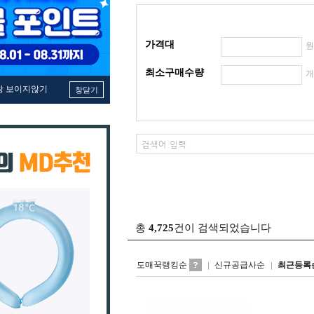
가격대
최소구매수량
창 보이지않기
창닫기
총
4,725
건이 검색되었습니다
도매꾹랭킹순
신규공급사순
최근등록