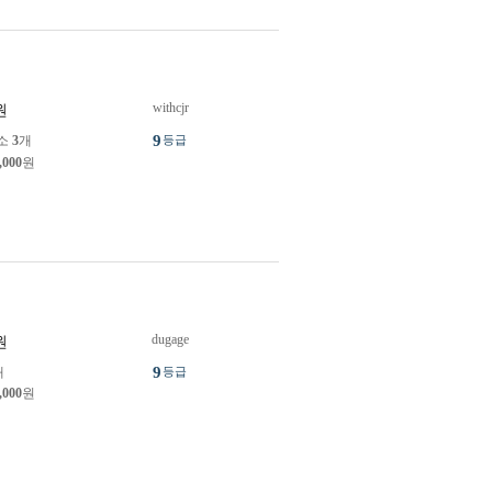
withcjr
원
9
소
3
개
등급
,000
원
dugage
원
9
개
등급
,000
원