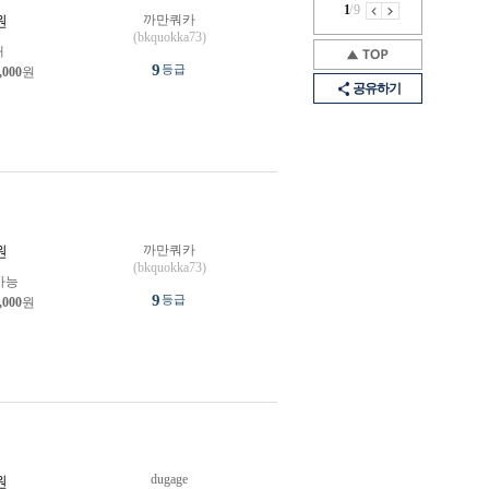
1
/
9
까만쿼카
원
(bkquokka73)
개
9
등급
,000
원
공유하기
까만쿼카
원
(bkquokka73)
가능
9
등급
,000
원
dugage
원