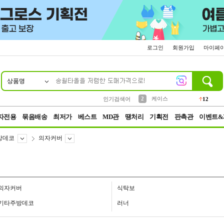
로그인
회원가입
마이페
상품명
10
1
4
5
6
7
8
9
파우치
등산
벨트
실리콘
양말
모자
양산
여성패션
152
395
555
12
1
1
5
3
2
케이스
인기검색어
12
3
생수
454
자전용
묶음배송
최저가
베스트
MD관
땡처리
기획전
판촉관
이벤트&
방데코
의자커버
의자커버
식탁보
기타주방데코
러너