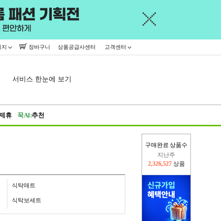
이지
장바구니
상품공급사센터
고객센터
서비스 한눈에 보기
제휴
꾹AI:
추천
구매완료 상품수
이번주
2,228,540
상품
지난주
2,326,527
상품
식탁매트
식탁보세트