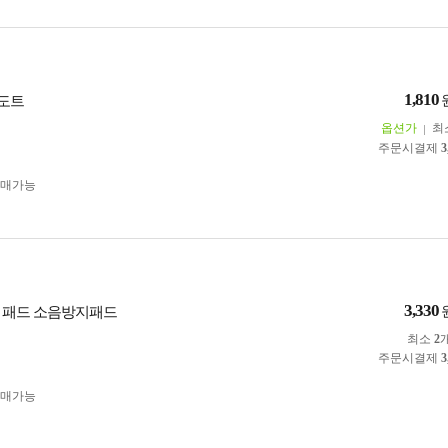
1,810
도트
옵션가
최
주문시결제
3
구매가능
3,330
 패드 소음방지패드
최소
2
주문시결제
3
구매가능