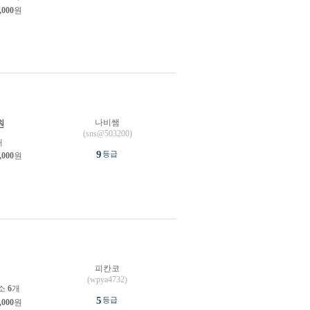
,000
원
나비쌤
원
(sns@503200)
개
9
등급
,000
원
피칸코
원
(wpya4732)
소
6
개
5
등급
,000
원