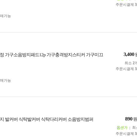
주문시결제
3
구매가능
3,400
정 가구소음방지패드12p 가구충격방지스티커 가구미끄
최소
2
주문시결제
3
구매가능
890
지 발커버 식탁발커버 식탁다리커버 소음방지범퍼
옵션가
최
주문시결제
3