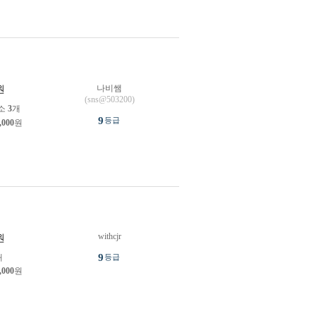
나비쌤
원
(sns@503200)
소
3
개
9
등급
,000
원
withcjr
원
9
개
등급
,000
원