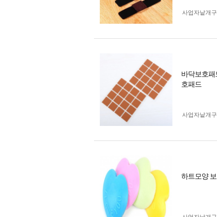
사업자 낱개
바닥보호패
호패드
사업자 낱개
하트모양 