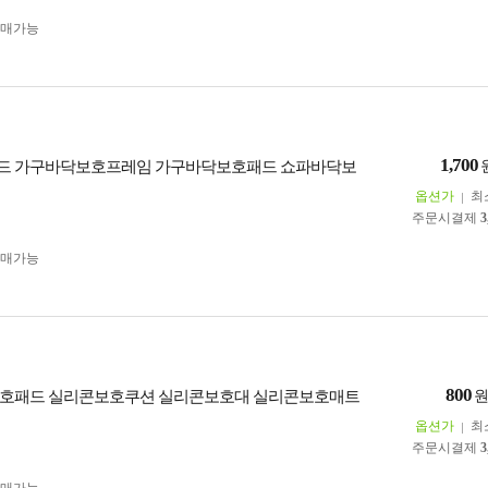
구매가능
1,700
드 가구바닥보호프레임 가구바닥보호패드 쇼파바닥보
옵션가
최
주문시결제
3
구매가능
800
보호패드 실리콘보호쿠션 실리콘보호대 실리콘보호매트
옵션가
최
주문시결제
3