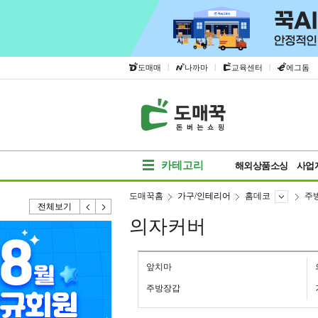
|
|
|
도매매
나까마
교육센터
에그돔
카테고리
해외상품소싱
사업
도매꾹홈
가구/인테리어
홈데코
주
전체보기
의자커버
앞치마
주방장갑