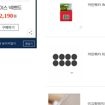
까만쿼카 
2,190
원
창 보이지않기
창닫기
까만쿼카 
미끄럼방지도