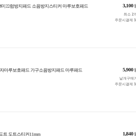
3,100
3M미끄럼방지패드 소음방지스티커 마루보호패드
최소
2
주문시결제
3
5,900
의자마루보호패드 가구소음방지패드 마루패드
낱개구매
주문시결제
3
1,840
트 도트스티커11mm