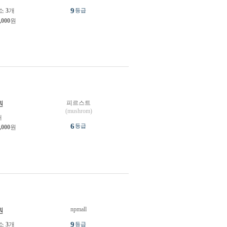
9
소
3
개
등급
,000
원
피르스트
원
(mushrom)
개
6
등급
,000
원
npmall
원
9
소
3
개
등급