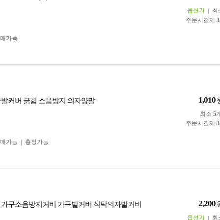
옵션가
최
주문시결제
3
구매가능
1,010
의자발커버 긁힘 소음방지 의자양말
최소
5
주문시결제
3
구매가능
흥정가능
2,200
버 가구소음방지커버 가구발커버 식탁의자발커버
옵션가
최