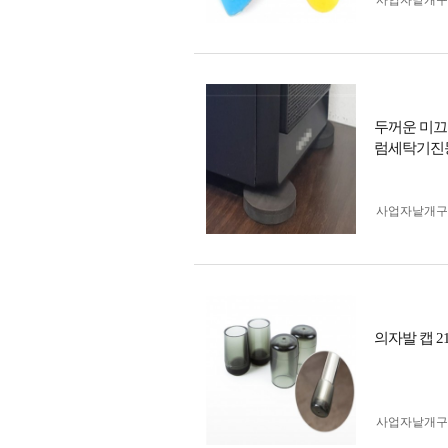
사업자 낱개
두꺼운 미끄
럼세탁기진
사업자 낱개
의자발 캡 21
사업자 낱개