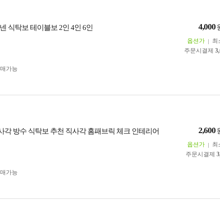
4,000
 식탁보 테이블보 2인 4인 6인
옵션가
최
주문시결제
3
구매가능
2,600
 직사각 방수 식탁보 추천 직사각 홈패브릭 체크 인테리어
옵션가
최
주문시결제
3
구매가능