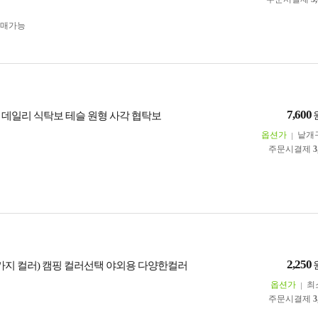
구매가능
7,600
 데일리 식탁보 테슬 원형 사각 협탁보
옵션가
낱개
주문시결제
3
2,250
가지 컬러) 캠핑 컬러선택 야외용 다양한컬러
옵션가
최
주문시결제
3