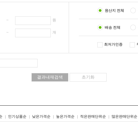
원산지 전체
원 ~
원
배송 전체
개 ~
개
최저가인증
리스트형
갤러리형
순
인기상품순
낮은가격순
높은가격순
적은판매단위순
많은판매단위순