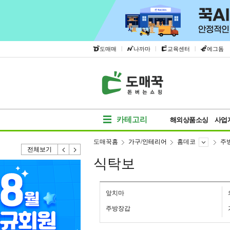
|
|
|
도매매
나까마
교육센터
에그돔
카테고리
해외상품소싱
사업
도매꾹홈
가구/인테리어
홈데코
주
전체보기
식탁보
앞치마
주방장갑