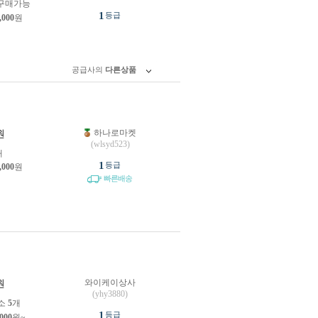
구매가능
1
등급
,000
원
공급사의
다른상품
하나로마켓
원
(wlsyd523)
개
1
등급
,000
원
빠른배송
와이케이상사
원
(yhy3880)
소
5
개
1
등급
,000
원~