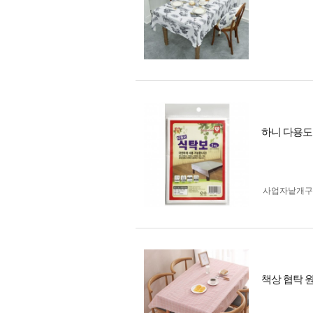
하니 다용도 
사업자 낱개
책상 협탁 