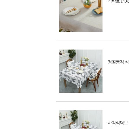
식탁보 140
정원풍경 식탁
사각식탁보 블