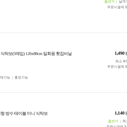
옵션가
낱개
주문시결제
3
1,490
식탁보(5매입) 126x88cm 일회용 횟집비닐
최소
4
주문시결제
3
구매가능
흥정가능
1,140
원형 방수 테이블 미니 식탁보
옵션가
최
주문시결제
3