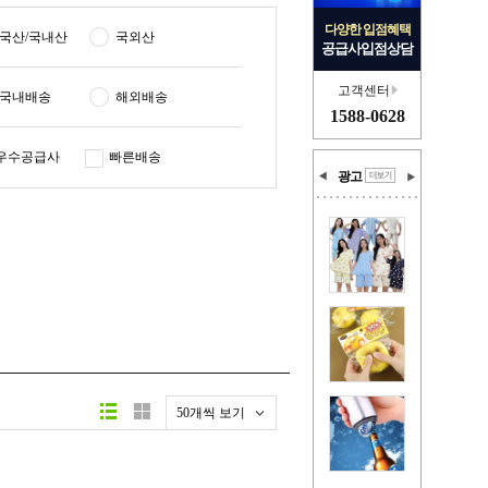
다양한 입점혜택
국산/국내산
국외산
공급사입점상담
고객센터
국내배송
해외배송
1588-0628
우수공급사
빠른배송
광고
50개씩 보기