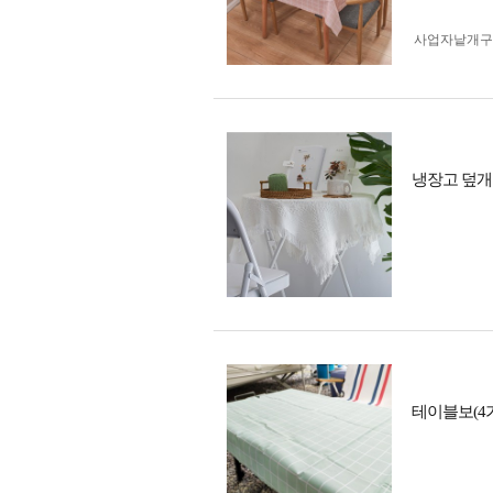
사업자 낱개
냉장고 덮개
테이블보(4