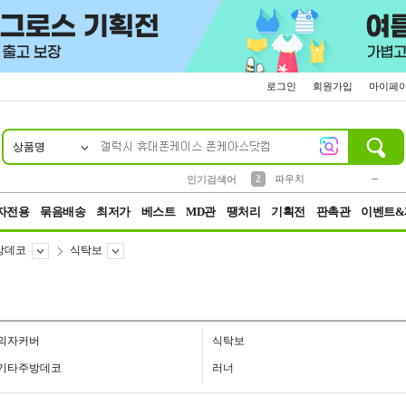
로그인
회원가입
마이페
상품명
10
1
4
5
6
7
8
9
키링
미니
말랑이
선풍기
가방
양말
짱구
텀블러
23
2
1
1
7
3
2
파우치
인기검색어
3
모자
자전용
묶음배송
최저가
베스트
MD관
땡처리
기획전
판촉관
이벤트&
방데코
식탁보
의자커버
식탁보
기타주방데코
러너