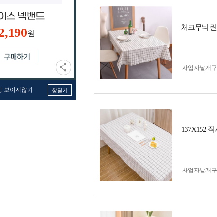
체크무늬 린넨
2,190
원
사업자 낱개
창 보이지않기
창닫기
137X152
사업자 낱개