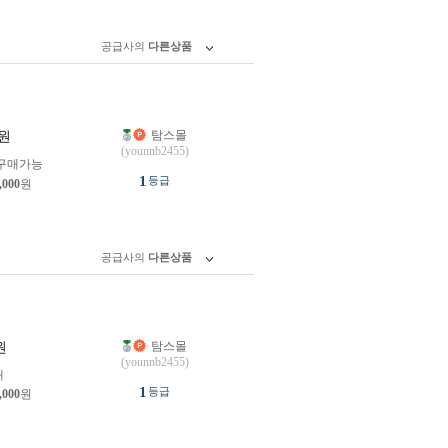
공급사의
다른상품
탐스몰
원
(younnb2455)
구매가능
1
등급
,000
원
공급사의
다른상품
탐스몰
원
(younnb2455)
개
1
등급
,000
원