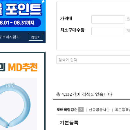
가격대
최소구매수량
창 보이지않기
창닫기
총
4,132
건이 검색되었습니다
도매꾹랭킹순
신규공급사순
최근등록
기본등록