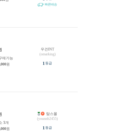
빠른배송
우건INT
원
(omarking)
구매가능
1
등급
,000
원
탐스몰
원
(younnb2455)
소
5
개
1
등급
,000
원