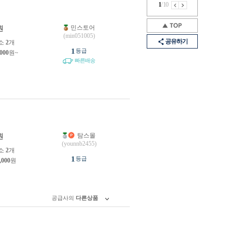
1
/
10
민스토어
원
(min051005)
공유하기
소
2
개
1
등급
,000
원~
빠른배송
탐스몰
원
(younnb2455)
소
2
개
1
등급
,000
원
공급사의
다른상품