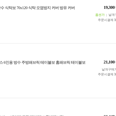
19,300
수 식탁보 70x120 식탁 오염방지 커버 방유 커버
옵션가
낱개
주문시결제
3
21,100
믹스 6인용 방수 주방패브릭 테이블보 홈패브릭 테이블보
낱개구매
주문시결제
3