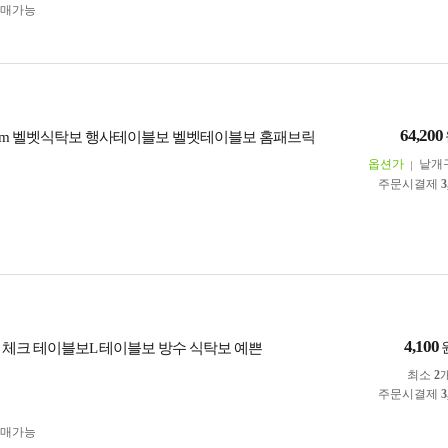
구매가능
64,200
150cm 벨벳식탁보 행사테이블보 벨벳테이블보 홈패브릭
옵션가
낱개
주문시결제
3
4,100
 체크 테이블보L 테이블보 방수 식탁보 예쁜
최소
2
주문시결제
3
구매가능