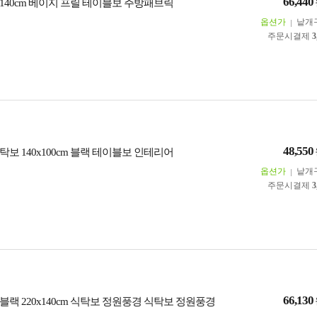
66,440
x140cm 베이지 프릴 테이블보 주방패브릭
옵션가
낱개
주문시결제
3
48,550
보 140x100cm 블랙 테이블보 인테리어
옵션가
낱개
주문시결제
3
66,130
랙 220x140cm 식탁보 정원풍경 식탁보 정원풍경