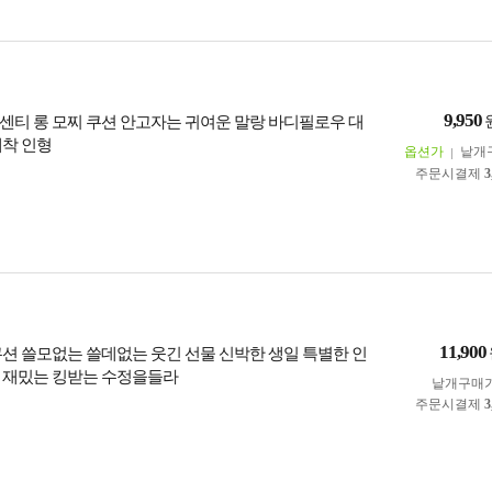
9,950
0센티 롱 모찌 쿠션 안고자는 귀여운 말랑 바디필로우 대
애착 인형
옵션가
낱개
주문시결제
3
11,900
쿠션 쓸모없는 쓸데없는 웃긴 선물 신박한 생일 특별한 인
 재밌는 킹받는 수정을들라
낱개구매
주문시결제
3