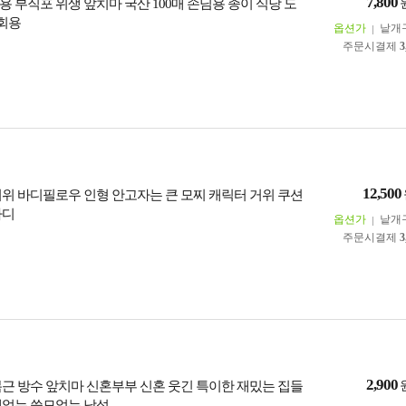
7,800
 부직포 위생 앞치마 국산 100매 손님용 종이 식당 도
1회용
옵션가
낱개
주문시결제
3
12,500
거위 바디필로우 인형 안고자는 큰 모찌 캐릭터 거위 쿠션
바디
옵션가
낱개
주문시결제
3
2,900
복근 방수 앞치마 신혼부부 신혼 웃긴 특이한 재밌는 집들
데없는 쓸모없는 남성