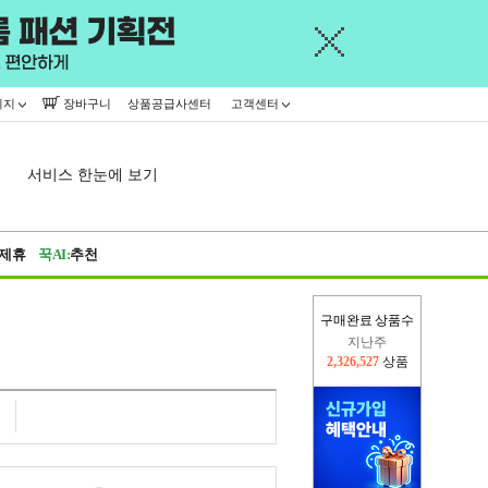
이지
장바구니
상품공급사센터
고객센터
서비스 한눈에 보기
제휴
꾹AI:
추천
지난주
구매완료 상품수
2,326,527
상품
이번주
2,228,430
상품