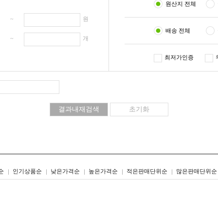
원산지 전체
원 ~
원
배송 전체
개 ~
개
최저가인증
리스트형
갤러리형
순
인기상품순
낮은가격순
높은가격순
적은판매단위순
많은판매단위순