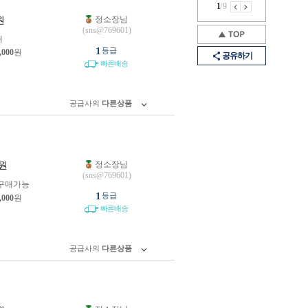
1
/
9
정소장님
원
(sns@769601)
개
1
등급
,000
원
공유하기
빠른배송
공급사의
다른상품
정소장님
원
(sns@769601)
구매가능
1
등급
,000
원
빠른배송
공급사의
다른상품