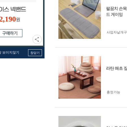
팔꿈치 손목
드 게이밍
2,190
원
사업자 낱개
창 보이지않기
창닫기
라탄 해초 
흥정가능