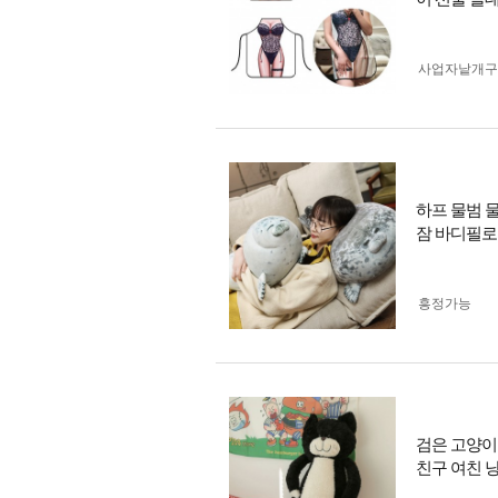
사업자 낱개
하프 물범 물
잠 바디필로
흥정가능
검은 고양이 
친구 여친 