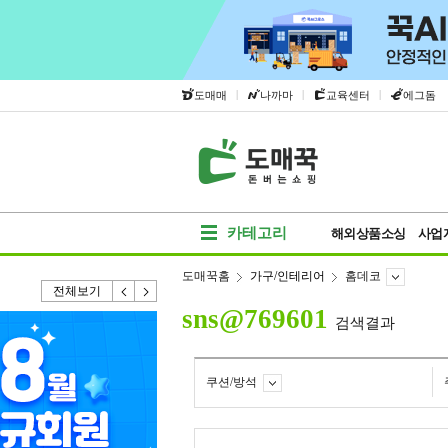
|
|
|
도매매
나까마
교육센터
에그돔
카테고리
해외상품소싱
사업
도매꾹홈
가구/인테리어
홈데코
전체보기
sns@769601
검색결과
쿠션/방석