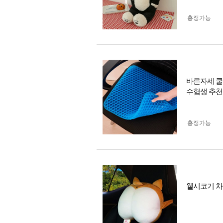
흥정가능
바른자세 쿨
수험생 추천
흥정가능
웰시코기 차