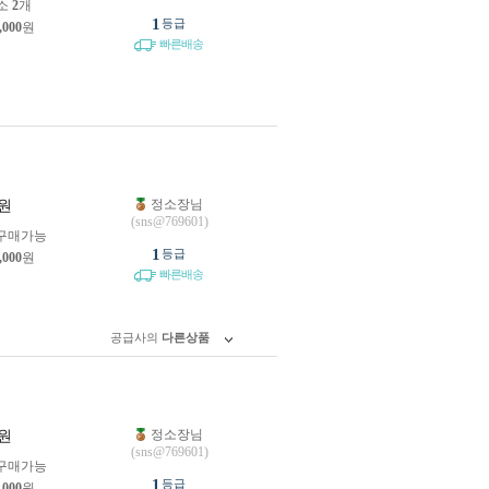
소
2
개
1
등급
,000
원
빠른배송
정소장님
원
(sns@769601)
구매가능
1
등급
,000
원
빠른배송
공급사의
다른상품
정소장님
원
(sns@769601)
구매가능
1
등급
,000
원