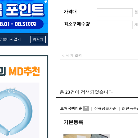
가격대
최소구매수량
창 보이지않기
창닫기
총
23
건이 검색되었습니다
도매꾹랭킹순
신규공급사순
최근등록
기본등록