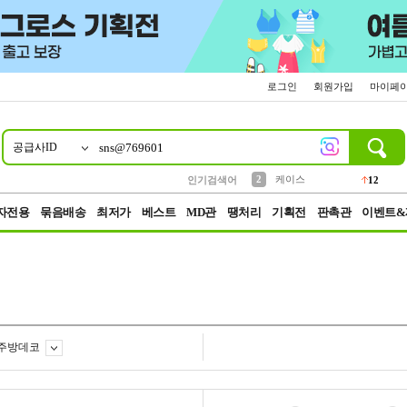
로그인
회원가입
마이페
공급사ID
10
1
4
5
6
7
8
9
파우치
등산
벨트
실리콘
양말
모자
양산
여성패션
152
395
555
12
1
1
5
3
2
케이스
인기검색어
12
3
생수
454
자전용
묶음배송
최저가
베스트
MD관
땡처리
기획전
판촉관
이벤트&
주방데코