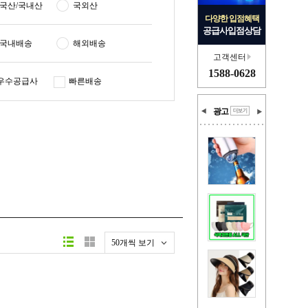
국산/국내산
국외산
다양한 입점혜택
공급사입점상담
국내배송
해외배송
고객센터
1588-0628
우수공급사
빠른배송
광고
50개씩 보기