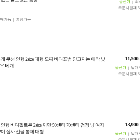
옵션가
최
주문시결제
3
구매가능
흥정가능
11,500
개 쿠션 인형 2size 대형 모찌 바다표범 안고자는 애착 낮
우 베개
옵션가
낱개
주문시결제
3
13,900
인형 바디필로우 2size 까만 50센티 70센티 검정 냥 여자
냥이 집사 선물 봉제 대형
옵션가
낱개
주문시결제
3