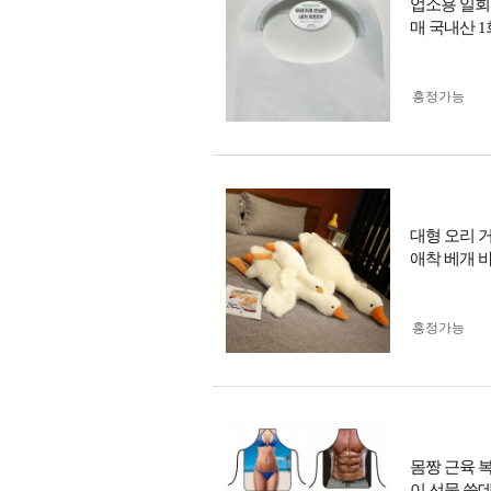
업소용 일회용
매 국내산 
흥정가능
대형 오리 
애착 베개 
흥정가능
몸짱 근육 
이 선물 쓸