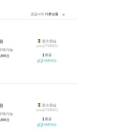
공급사의
다른상품
정소장님
원
(sns@769601)
구매가능
1
등급
,000
원
빠른배송
정소장님
원
(sns@769601)
구매가능
1
등급
,000
원
빠른배송