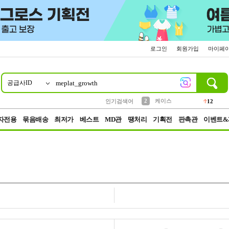
로그인
회원가입
마이페
공급사ID
10
1
4
5
6
7
8
9
파우치
등산
벨트
실리콘
양말
모자
양산
여성패션
152
395
555
12
1
1
5
3
2
케이스
인기검색어
12
3
생수
454
자전용
묶음배송
최저가
베스트
MD관
땡처리
기획전
판촉관
이벤트&