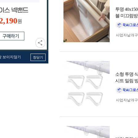
투명 40x1
블 미끄럼
2,190
원
사업자 낱개
창 보이지않기
창닫기
소형 투명 
시트 밀림 
사업자 낱개