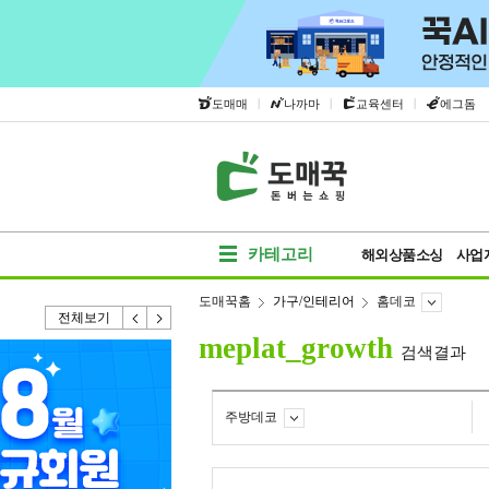
|
|
|
도매매
나까마
교육센터
에그돔
카테고리
해외상품소싱
사업
도매꾹홈
가구/인테리어
홈데코
전체보기
meplat_growth
검색결과
주방데코