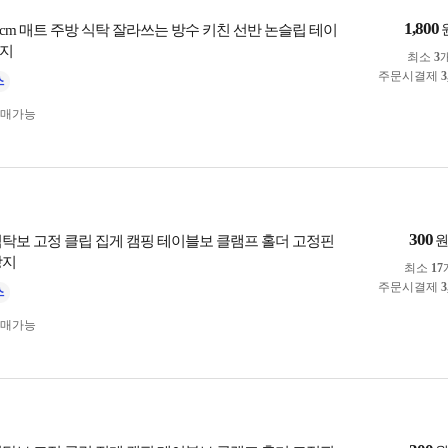
1,800
50cm 매트 주방 식탁 잘라쓰는 방수 키친 선반 논슬립 테이
방지
최소
3
주문시결제
3
구매가능
300
식탁보 고정 클립 집게 캠핑 테이블보 클램프 홀더 고정핀
방지
최소
17
주문시결제
3
구매가능