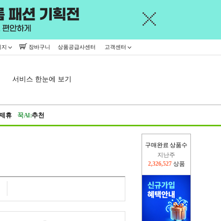
이지
장바구니
상품공급사센터
고객센터
서비스 한눈에 보기
제휴
꾹AI:
추천
구매완료 상품수
이번주
2,277,985
상품
지난주
2,326,527
상품