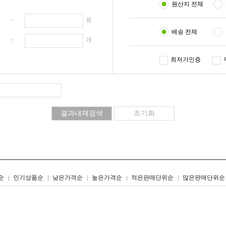
원산지 전체
원 ~
원
배송 전체
개 ~
개
최저가인증
리스트형
갤러리형
순
인기상품순
낮은가격순
높은가격순
적은판매단위순
많은판매단위순