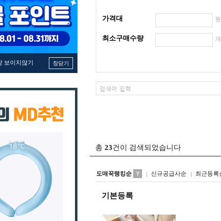
가격대
최소구매수량
창 보이지않기
창닫기
총
23
건이 검색되었습니다
도매꾹랭킹순
신규공급사순
최근등록
기본등록