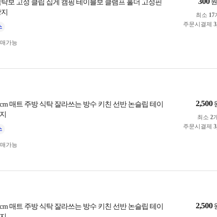
300
식탁보 고정 클립 집게 캠핑 테이블보 클램프 홀더 고정핀
방지
최소
17
주문시결제
3
구매가능
2,500
50cm 매트 주방 식탁 잘라쓰는 방수 키친 선반 논슬립 테이
방지
최소
2
주문시결제
3
구매가능
2,500
50cm 매트 주방 식탁 잘라쓰는 방수 키친 선반 논슬립 테이
방지