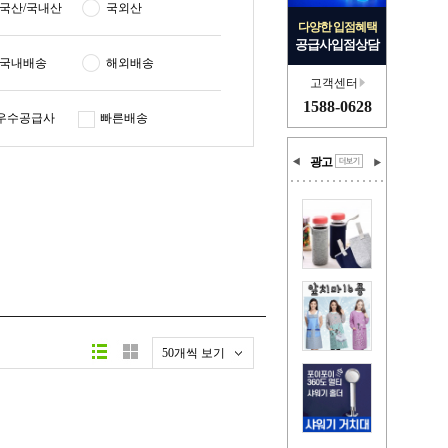
국산/국내산
국외산
다양한 입점혜택
공급사입점상담
국내배송
해외배송
고객센터
1588-0628
우수공급사
빠른배송
광고
50개씩 보기