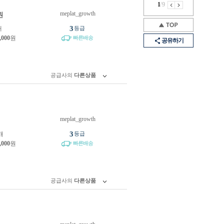
1
/
9
meplat_growth
원
3
개
등급
,000
원
빠른배송
공유하기
공급사의
다른상품
meplat_growth
원
3
개
등급
,000
원
빠른배송
공급사의
다른상품