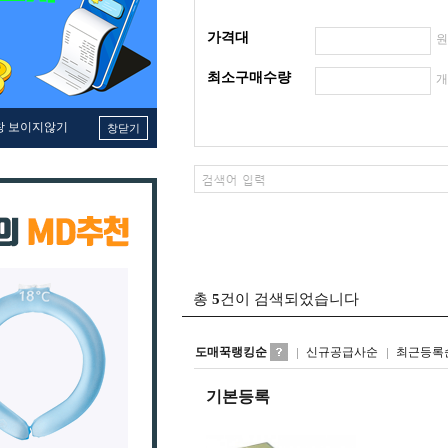
가격대
최소구매수량
창 보이지않기
창닫기
총
5
건이 검색되었습니다
도매꾹랭킹순
신규공급사순
최근등록
기본등록