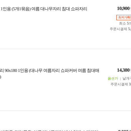
10,900
 1인용 (5개1묶음) 여름 대나무자리 침대 쇼파자리
최저가확
최소
5
주문시결제
5
14,380
 90x180 1인용 (대나무 여름자리 쇼파커버 여름 침대매
)
옵션가
낱개
주문시결제
3