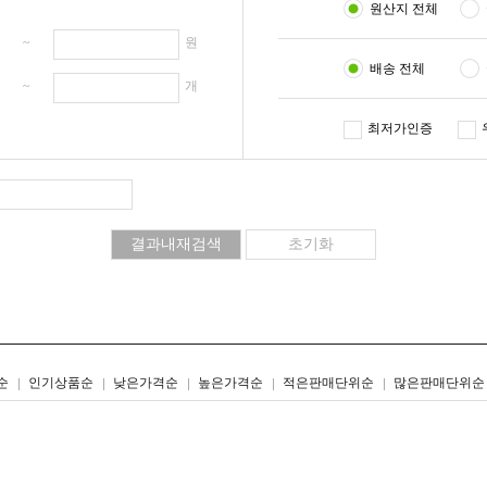
원산지 전체
원 ~
원
배송 전체
개 ~
개
최저가인증
리스트형
갤러리형
순
인기상품순
낮은가격순
높은가격순
적은판매단위순
많은판매단위순