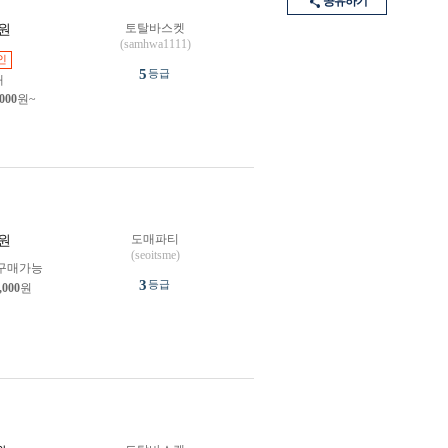
공유하기
토탈바스켓
원
(samhwa1111)
인
5
등급
개
,000
원~
도매파티
원
(seoitsme)
구매가능
3
등급
,000
원