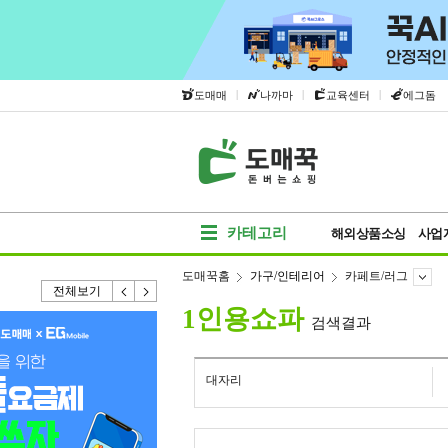
|
|
|
도매매
나까마
교육센터
에그돔
카테고리
해외상품소싱
사업
도매꾹홈
가구/인테리어
카페트/러그
전체보기
1인용쇼파
검색결과
대자리