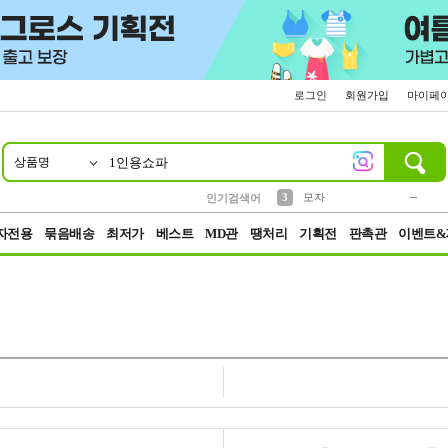
로그인
회원가입
마이페
상품명
10
1
2
5
6
7
8
9
키링
파우치
말랑이
선풍기
가방
양말
짱구
텀블러
2
1
1
7
3
3
모자
인기검색어
4
미니
23
자전용
묶음배송
최저가
베스트
MD관
땡처리
기획전
판촉관
이벤트&