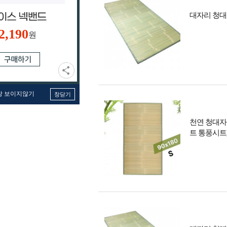
대자리 청대
2,190
원
창 보이지않기
창닫기
천연 청대자리
트 통풍시트