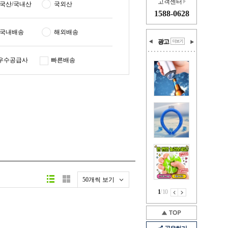
고객센터
국산/국내산
국외산
1588-0628
국내배송
해외배송
광고
우수공급사
빠른배송
50개씩 보기
1
/
10