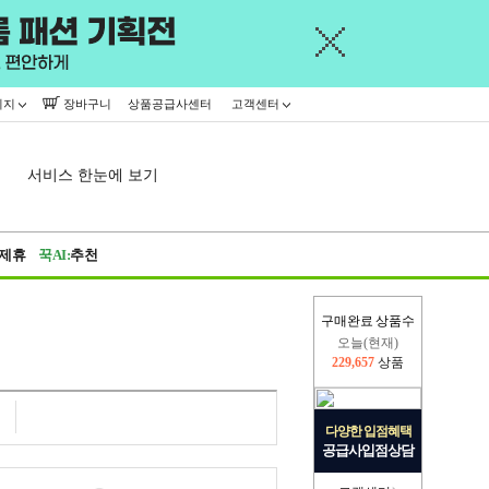
이지
장바구니
상품공급사센터
고객센터
서비스 한눈에 보기
제휴
꾹AI:
추천
구매완료 상품수
오늘(현재)
229,657
상품
어제
445,716
상품
다양한 입점혜택
공급사입점상담