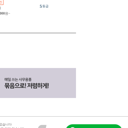
인
5
등급
개
,000
원~
 없습니다