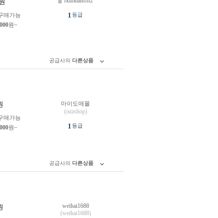
rktmdanffb2
원
1
구매가능
등급
,000
원~
공급사의
다른상품
마이도매몰
원
(ozzshop)
구매가능
1
등급
,000
원~
공급사의
다른상품
weihai1688
원
(weihai1688)