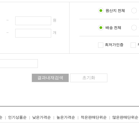
원산지 전체
원 ~
원
배송 전체
개 ~
개
최저가인증
리스트형
갤러리형
순
인기상품순
낮은가격순
높은가격순
적은판매단위순
많은판매단위순