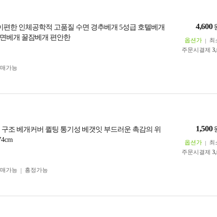
4,600
몸이편한 인체공학적 고품질 수면 경추베개 5성급 호텔베개
면베개 꿀잠베개 편안한
옵션가
최
주문시결제
3
구매가능
1,500
3중 구조 베개커버 퀼팅 통기성 베갯잇 부드러운 촉감의 위
74cm
옵션가
최
주문시결제
3
구매가능
흥정가능