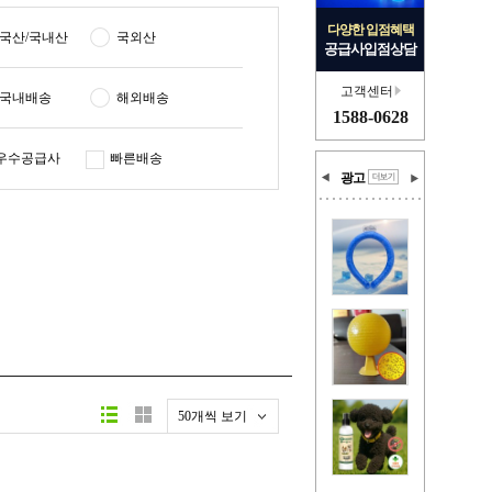
다양한 입점혜택
국산/국내산
국외산
공급사입점상담
고객센터
국내배송
해외배송
1588-0628
우수공급사
빠른배송
광고
50개씩 보기