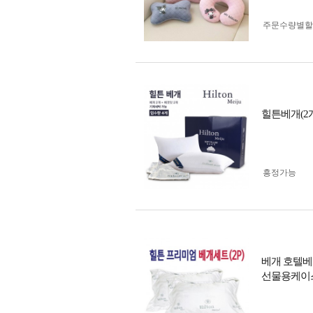
주문수량별할
힐튼베개(2
흥정가능
베개 호텔베
선물용케이스