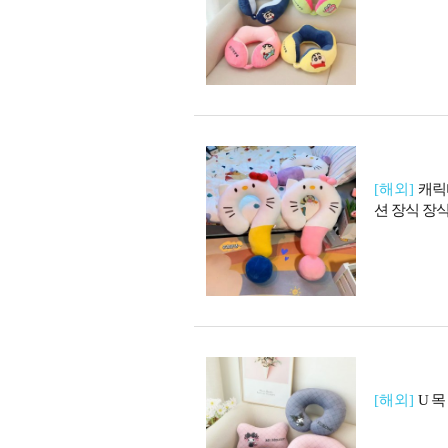
[해외]
캐릭
션 장식 장
[해외]
U 