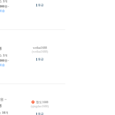
소
3
개
1
등급
,000
원~
배송
weihai1688
원
(weihai1688)
소
3
개
1
등급
,000
원~
배송
0원 ~
청도1688
원
(qingdao1688)
소
10
개
1
등급