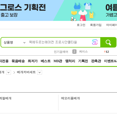
로그인
회원가입
마이페
상품명
10
1
4
5
6
7
8
9
파우치
등산
벨트
실리콘
양말
모자
양산
여성패션
152
395
555
12
1
1
5
3
2
케이스
인기검색어
12
3
생수
454
자전용
묶음배송
최저가
베스트
MD관
땡처리
기획전
판촉관
이벤트&
베개
베개커버세트
계절베개
메모리폼베개