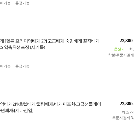
구매가능
흥정가능
23,800
개 [힐튼 프리미엄베개 2P] 고급베개 숙면베개 꿀잠베개
 압축위생포장 (서기몰)
옵션가
최
착불/주문시결
구매가능
흥정가능
23,800
엄베개2P]/호텔베개/퀼팅베개/베개피포함/고급선물케이
숙면베개/[지나산업]
최소
2
주문시결제
3