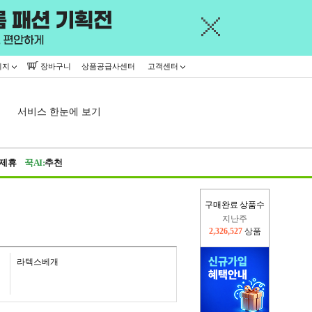
이지
장바구니
상품공급사센터
고객센터
서비스 한눈에 보기
제휴
꾹AI:
추천
지난주
구매완료 상품수
2,326,527
상품
이번주
2,271,276
상품
라텍스베개