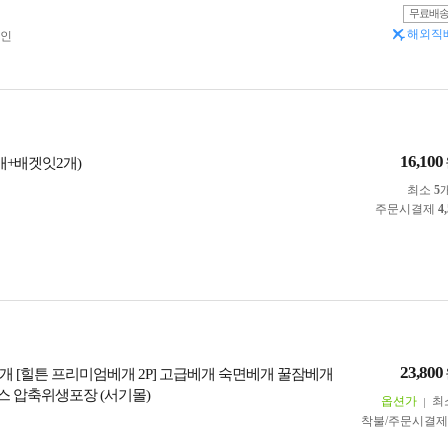
무료배
해외직
인
16,100
개+배겟잇2개)
최소
5
주문시결제
4
23,800
개 [힐튼 프리미엄베개 2P] 고급베개 숙면베개 꿀잠베개
 압축위생포장 (서기몰)
옵션가
최
착불/주문시결