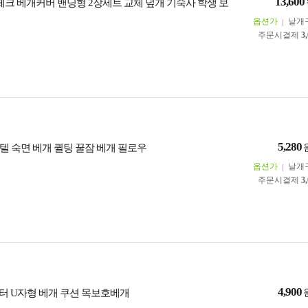
13,600
잔체크 베개커버 밴딩형 2장세트 교체 덮개 기숙사 학생 보
옵션가
낱개
주문시결제
3
5,280
텔 숙면 베개 퀼팅 꿀잠 베개 필로우
옵션가
낱개
주문시결제
3
4,900
터 U자형 베개 쿠션 목보호베개