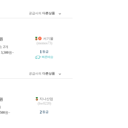
공급사의
다른상품
서기몰
원
(momos73)
소
2
개
1
등급
제
3,500
원~
빠른배송
공급사의
다른상품
지나산업
원
(hw0220)
개
2
등급
,500
원~