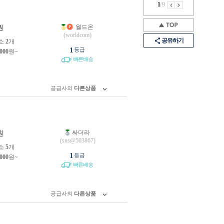
1
/
9
월드온
원
(worldcom)
공유하기
소
2
개
1
등급
,000
원~
빠른배송
공급사의
다른상품
싸더라
원
(sns@503867)
소
5
개
1
등급
,000
원~
빠른배송
공급사의
다른상품