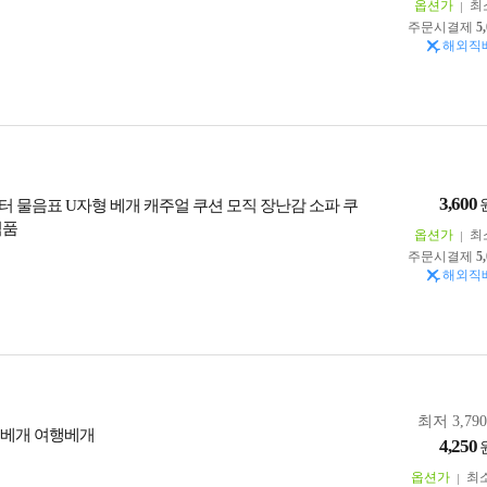
옵션가
최
주문시결제
5
해외직
3,600
터 물음표 U자형 베개 캐주얼 쿠션 모직 장난감 소파 쿠
식품
옵션가
최
주문시결제
5
해외직
최저 3,79
목 베개 여행베개
4,250
옵션가
최