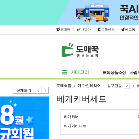
|
|
|
도매매
나까마
교육센터
에그돔
카테고리
해외상품소싱
사업
도매꾹홈
가구/인테리어
침구단품
전체보기
베개커버세트
베개커버
베개커버세트