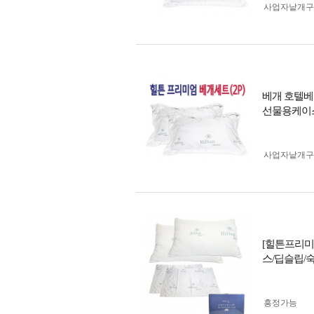
사업자 낱개
베개 호텔베
선물용케이스
사업자 낱개
[힐튼프리미
스/딥슬립/
흥정가능