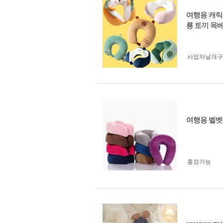
여행용 캐릭
룡 토끼 목
사업자 낱개
여행용 벨벳
흥정가능