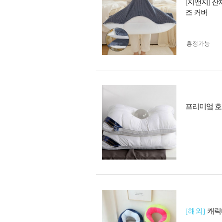
[지앤지] 
조 커버
흥정가능
프리미엄 호
[해외]
캐릭