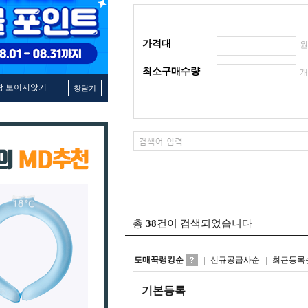
가격대
최소구매수량
창 보이지않기
창닫기
총
38
건이 검색되었습니다
도매꾹랭킹순
신규공급사순
최근등록
기본등록