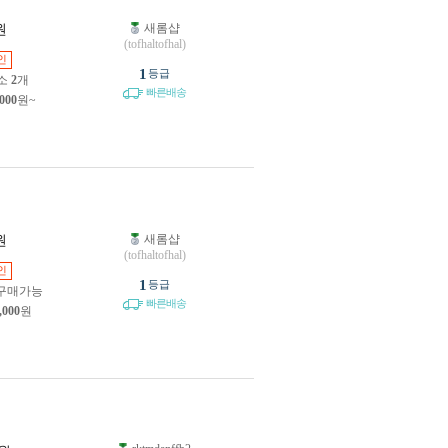
새롬샵
원
(tofhaltofhal)
인
1
등급
소
2
개
빠른배송
,000
원~
새롬샵
원
(tofhaltofhal)
인
1
등급
구매가능
빠른배송
,000
원