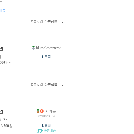
송
배송
공급사의
다른상품
bluesolcommerce
원
1
개
등급
,500
원~
공급사의
다른상품
서기몰
원
(momos73)
소
2
개
1
등급
제
3,500
원~
빠른배송