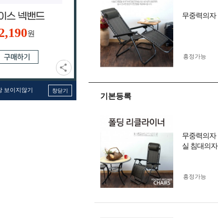
무중력의자 
2,190
원
흥정가능
창 보이지않기
창닫기
기본등록
무중력의자 
실 침대의자
흥정가능