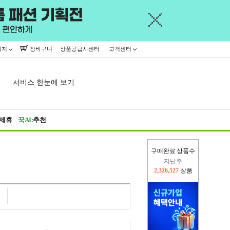
이지
장바구니
상품공급사센터
고객센터
서비스 한눈에 보기
제휴
꾹AI:
추천
구매완료 상품수
지난주
2,326,527
상품
이번주
2,297,161
상품