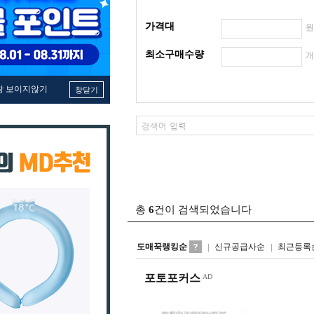
가격대
최소구매수량
창 보이지않기
창닫기
총
6
건이 검색되었습니다
도매꾹랭킹순
신규공급사순
최근등록
포토포커스