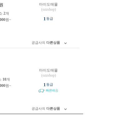
마이도매몰
원
(ozzshop)
소
2
개
1
등급
,000
원~
공급사의
다른상품
마이도매몰
원
(ozzshop)
소
10
개
1
등급
,000
원~
빠른배송
공급사의
다른상품