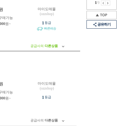
1
/
9
마이도매몰
원
(ozzshop)
구매가능
1
등급
,000
원~
공유하기
빠른배송
공급사의
다른상품
마이도매몰
원
(ozzshop)
구매가능
1
등급
,000
원~
공급사의
다른상품