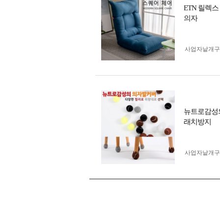
ETN 릴렉
의자
사업자 낱개
뉴트로감성의
래치방지
사업자 낱개