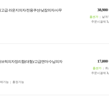
38,900
최고급 라운지의자/전용쿠션/낮잠의자/사무
옵션가
낱개
주문시결제
5
17,000
패브릭의자정리함(대형)/고급면마/수납의자
옵션가
최
주문시결제
3
구매가능
흥정가능