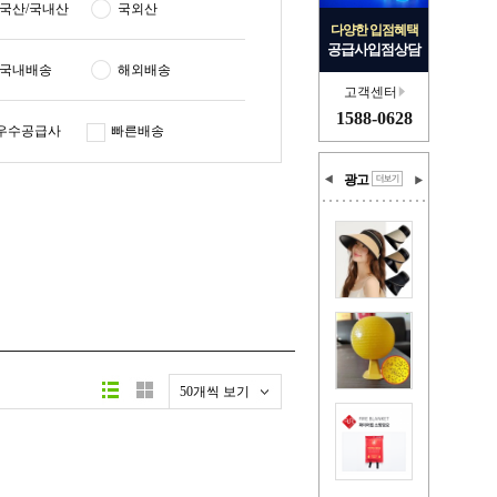
국산/국내산
국외산
다양한 입점혜택
공급사입점상담
국내배송
해외배송
고객센터
1588-0628
우수공급사
빠른배송
광고
50개씩 보기