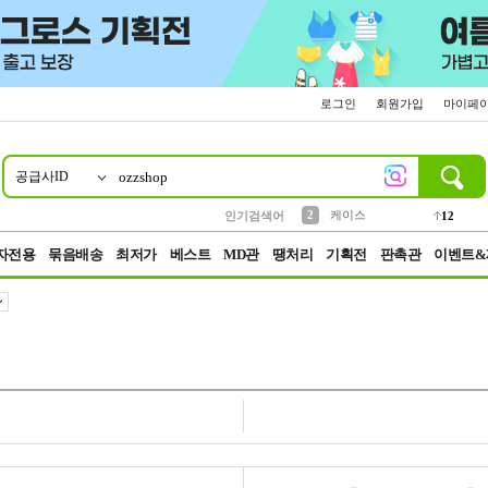
로그인
회원가입
마이페
공급사ID
10
1
4
5
6
7
8
9
파우치
등산
벨트
실리콘
양말
모자
양산
여성패션
152
395
555
12
1
1
5
3
2
케이스
인기검색어
12
3
생수
454
자전용
묶음배송
최저가
베스트
MD관
땡처리
기획전
판촉관
이벤트&