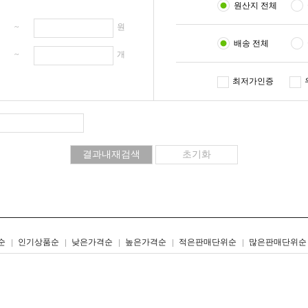
원산지 전체
원 ~
원
배송 전체
개 ~
개
최저가인증
리스트형
갤러리형
순
인기상품순
낮은가격순
높은가격순
적은판매단위순
많은판매단위순