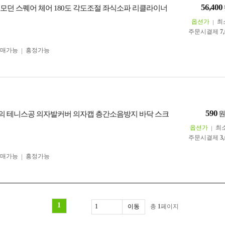
56,400
스 모던 스퀘어 체어 180도 각도조절 좌식소파 리클라이너
옵션가
최
주문시결제
7
구매가능
흥정가능
590
 테니스공 의자발커버 의자캡 층간소음방지 바닥 스크
옵션가
최
주문시결제
3
구매가능
흥정가능
1
총
1
페이지