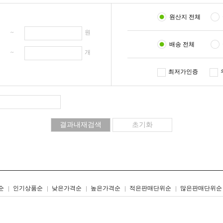
원산지 전체
원 ~
원
배송 전체
개 ~
개
최저가인증
리스트형
갤러리형
순
인기상품순
낮은가격순
높은가격순
적은판매단위순
많은판매단위순