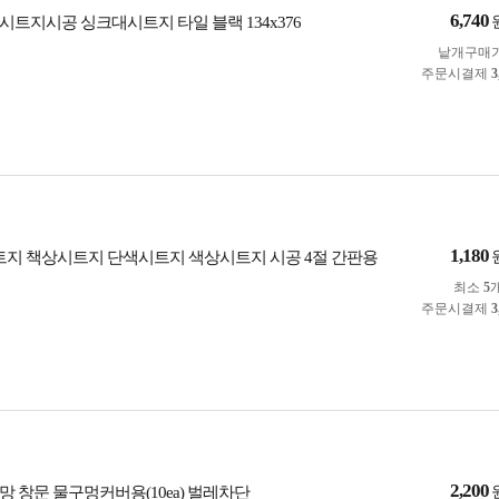
6,740
시트지시공 싱크대시트지 타일 블랙 134x376
낱개구매
주문시결제
3
1,180
트지 책상시트지 단색시트지 색상시트지 시공 4절 간판용
최소
5
주문시결제
3
2,200
망 창문 물구멍커버용(10ea) 벌레차단