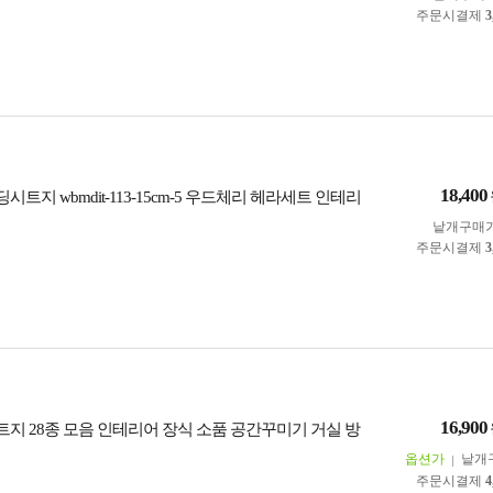
주문시결제
3
18,400
시트지 wbmdit-113-15cm-5 우드체리 헤라세트 인테리
낱개구매
주문시결제
3
16,900
트지 28종 모음 인테리어 장식 소품 공간꾸미기 거실 방
옵션가
낱개
주문시결제
4