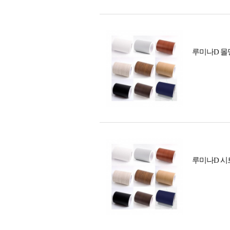
루미나D 몰딩
루미나D 시트지