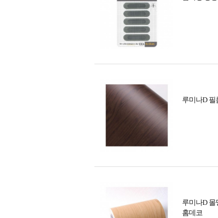
루미나D 필름
루미나D 몰
홈데코