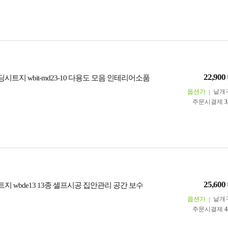
22,900
시트지 wbit-md23-10 다용도 모음 인테리어소품
옵션가
낱개
주문시결제
3
25,600
지 wbde13 13종 셀프시공 집안관리 공간 보수
옵션가
낱개
주문시결제
4