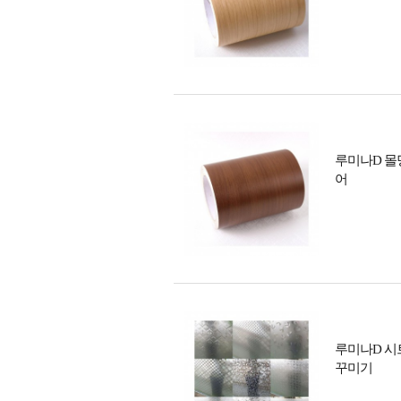
루미나D 몰딩
어
루미나D 시
꾸미기