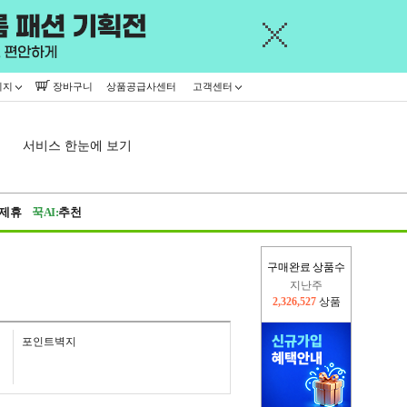
이지
장바구니
상품공급사센터
고객센터
서비스 한눈에 보기
제휴
꾹AI:
추천
구매완료 상품수
이번주
2,309,909
상품
지난주
2,326,527
상품
포인트벽지