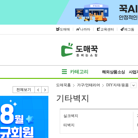
|
|
|
도매매
나까마
교육센터
에그돔
카테고리
해외상품소싱
사업
도매꾹홈
가구/인테리어
DIY자재/용품
전체보기
기타벽지
실크벽지
띠벽지