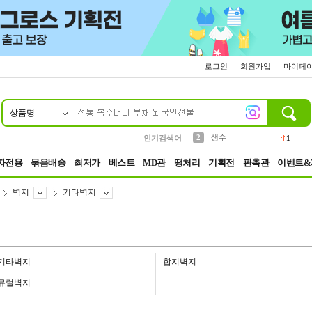
로그인
회원가입
마이페
상품명
10
1
4
5
6
7
8
9
벨트
파우치
등산
실리콘
양말
여성패션
장갑
led
4
3
1
2
4
1
2
생수
인기검색어
1
3
케이스
1
자전용
묶음배송
최저가
베스트
MD관
땡처리
기획전
판촉관
이벤트&
벽지
기타벽지
기타벽지
합지벽지
뮤럴벽지