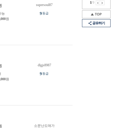
1
/
9
supersoul87
원
9
가능
등급
,000
원
공유하기
dlgjs8987
원
9
개
등급
,000
원
소문난도매가
원