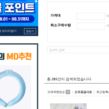
가격대
최소구매수량
창 보이지않기
창닫기
총
285
건이 검색되었습니다
도매꾹랭킹순
신규공급사순
최근등록