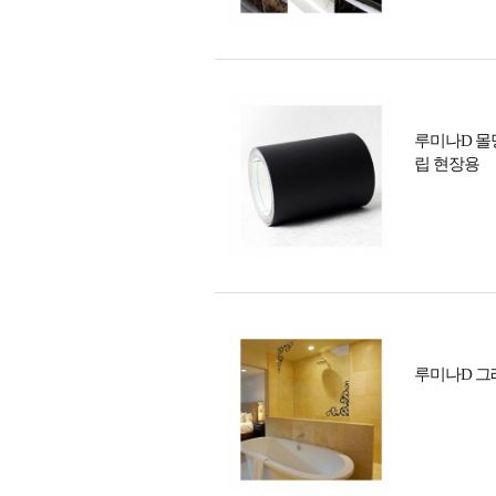
루미나D 몰딩시
립 현장용
루미나D 그