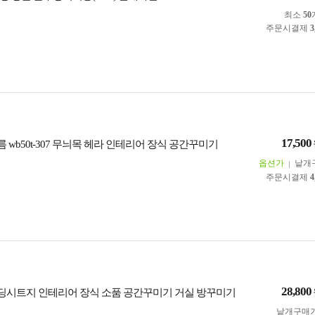
최소
50
주문시결제
3
17,500
 wb50t-307 무늬목 헤라 인테리어 장식 공간꾸미기
옵션가
낱개
주문시결제
4
28,800
딩시트지 인테리어 장식 소품 공간꾸미기 거실 방꾸미기
낱개구매