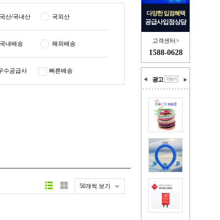
다양한 입점혜택
국산/국내산
국외산
공급사입점상담
고객센터
국내배송
해외배송
1588-0628
우수공급사
빠른배송
광고
50개씩 보기