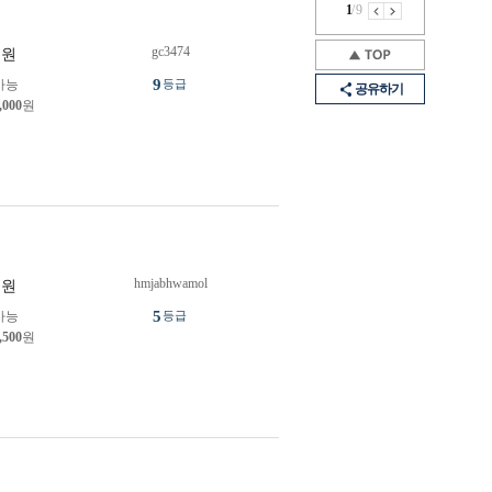
1
/
9
gc3474
원
9
가능
등급
공유하기
,000
원
hmjabhwamol
원
5
가능
등급
,500
원