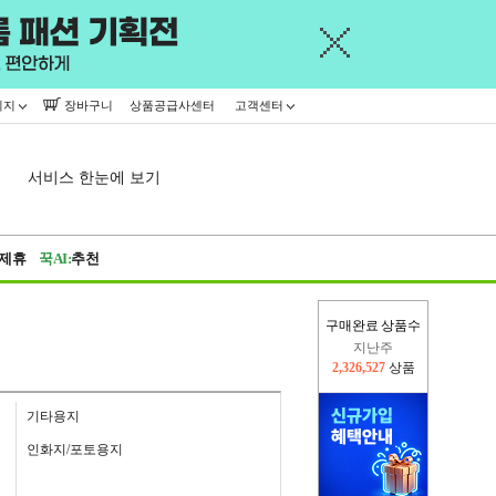
이지
장바구니
상품공급사센터
고객센터
서비스 한눈에 보기
제휴
꾹AI:
추천
구매완료 상품수
이번주
2,281,132
상품
지난주
2,326,527
상품
기타용지
인화지/포토용지