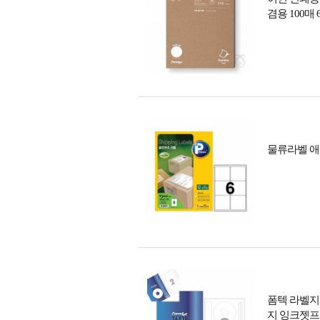
겸용 100매 6
물류라벨 애니라
폼텍 라벨지
지 잉크젯