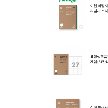
이헌 라벨지
라벨지 스티
혜명생필품몰 폼텍
개입) 54
이헌 인쇄용