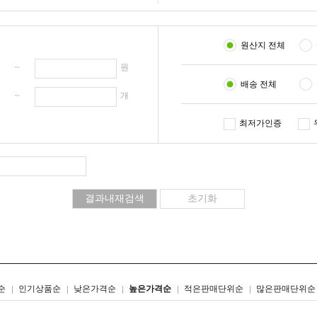
원산지 전체
원 ~
원
배송 전체
개 ~
개
최저가인증
리스트형
갤러리형
순
인기상품순
낮은가격순
높은가격순
적은판매단위순
많은판매단위순