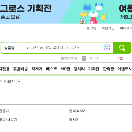
로그인
회원가입
마이페
상품명
10
1
4
5
6
7
8
9
파우치
등산
벨트
실리콘
양말
모자
양산
여성패션
152
395
555
12
1
1
5
3
2
케이스
인기검색어
12
3
생수
454
자전용
묶음배송
최저가
베스트
MD관
땡처리
기획전
판촉관
이벤트&
라벨지
견출지
컬러복사지
양식/서식지
복사지