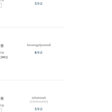
5
등급
송
hmsaengpilpummall
원
6
가능
등급
,500
원
infinitemark
원
(infinitemarket)
가능
5
등급
송