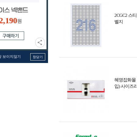
2CGC2 
2,190
원
벨지
창 보이지않기
창닫기
혜명잡화몰 모
입) 사이즈