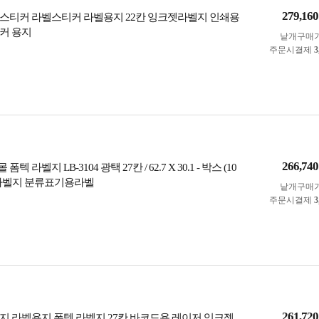
279,160
스티커 라벨스티커 라벨용지 22칸 잉크젯라벨지 인쇄용
커 용지
낱개구매
주문시결제
3
266,740
 라벨지 LB-3104 광택 27칸 / 62.7 X 30.1 - 박스 (10
칸라벨지 분류표기용라벨
낱개구매
주문시결제
3
261,720
지 라벨용지 폼텍 라벨지 27칸 바코드용 레이저 잉크젯