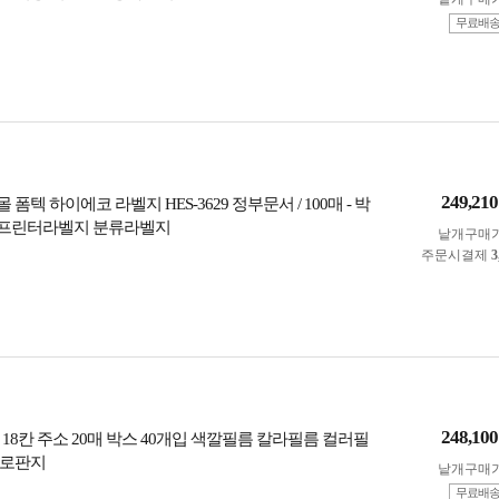
무료배
249,210
폼텍 하이에코 라벨지 HES-3629 정부문서 / 100매 - 박
입) 프린터라벨지 분류라벨지
낱개구매
주문시결제
3
248,100
18칸 주소 20매 박스 40개입 색깔필름 칼라필름 컬러필
셀로판지
낱개구매
무료배