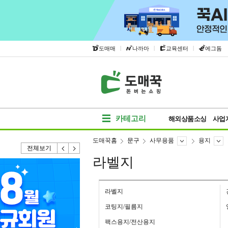
|
|
|
도매매
나까마
교육센터
에그돔
카테고리
해외상품소싱
사업
도매꾹홈
문구
사무용품
용지
전체보기
라벨지
라벨지
코팅지/필름지
팩스용지/전산용지