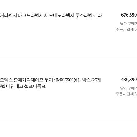
676,590
스티커라벨지 바코드라벨지 세모네모라벨지 주소라벨지 라
낱개구매
주문시결제
3
436,390
텍스 판매가격테이프 무지 / [MX-5500용] - 박스 (25개
라벨 네임테크 셀프이름표
낱개구매
주문시결제
3