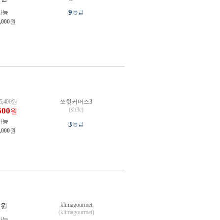
9
가능
등급
,000
원
5,400
원
쏘핫커머스3
600
(sh3c)
원
가능
3
등급
,000
원
klimagourmet
원
(klimagourmet)
가능