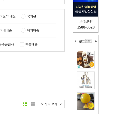
다양한 입점혜택
공급사입점상담
국산/국내산
국외산
고객센터
1588-0628
국내배송
해외배송
광고
우수공급사
빠른배송
50개씩 보기