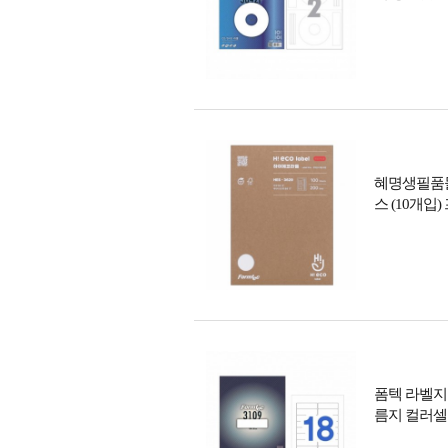
혜명생필품몰 
스 (10개
폼텍 라벨지 
름지 컬러