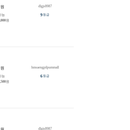
dlgjs8987
원
9
가능
등급
,000
원
hmsaengpilpummall
원
6
가능
등급
,500
원
dlgjs8987
원