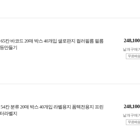
248,100
65칸 바코드 20매 박스 40개입 샐로판지 컬러필름 필름
명등만들기
낱개구매
무료배
248,100
54칸 분류 20매 박스 40개입 라벨용지 폼텍전용지 프린
린터라벨지
낱개구매
무료배