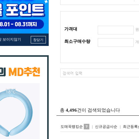
가격대
창 보이지않기
창닫기
최소구매수량
총
4,496
건이 검색되었습니다
도매꾹랭킹순
신규공급사순
최근등록