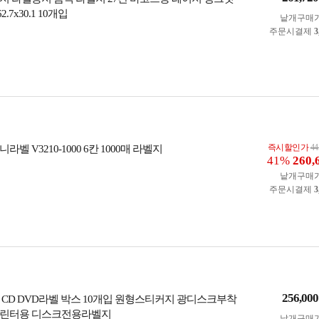
2.7x30.1 10개입
낱개구매
주문시결제
3
즉시할인가
44
벨 V3210-1000 6칸 1000매 라벨지
41%
260,
낱개구매
주문시결제
3
256,000
 CD DVD라벨 박스 10개입 원형스티커지 광디스크부착
프린터용 디스크전용라벨지
낱개구매