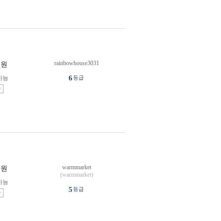
rainbowhouse3031
원
6
가능
등급
송
warmmarket
원
(warmmarket)
가능
5
등급
송