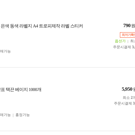
790
 은색 동색 라벨지 A4 트로피제작 라벨 스티커
최저가확
옵션가
최
주문시결제
3
구매가능
5,950
표 택끈 베이지 1000개
최소
2
주문시결제
3
구매가능
흥정가능