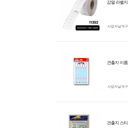
감열 라벨지 
사업자 낱개
견출지 이름
사업자 낱개
견출지 스티