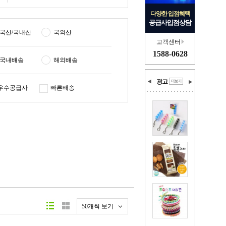
다양한 입점혜택
공급사입점상담
국산/국내산
국외산
고객센터
1588-0628
국내배송
해외배송
광고
우수공급사
빠른배송
50개씩 보기