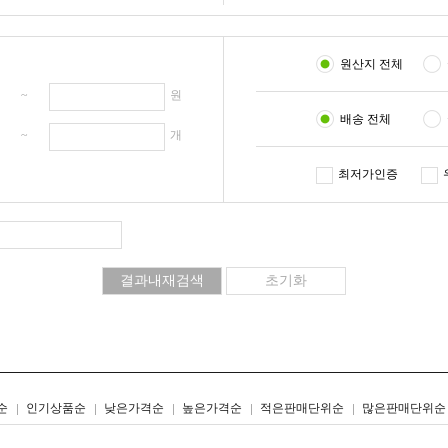
원산지 전체
원 ~
원
배송 전체
개 ~
개
최저가인증
리스트형
갤러리형
순
인기상품순
낮은가격순
높은가격순
적은판매단위순
많은판매단위순