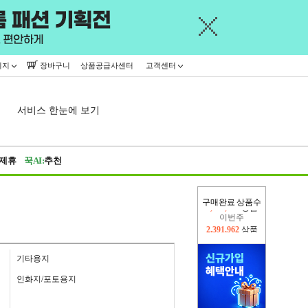
이지
장바구니
상품공급사센터
고객센터
서비스 한눈에 보기
제휴
꾹AI:
추천
구매완료 상품수
이번주
2,391,962
상품
지난주
2,326,527
상품
기타용지
인화지/포토용지