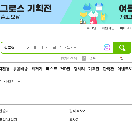
로그인
회원가입
마이페
상품명
10
1
4
5
6
7
8
9
벨트
파우치
등산
실리콘
양말
여성패션
장갑
led
4
3
1
2
4
1
2
생수
인기검색어
1
3
케이스
1
자전용
묶음배송
최저가
베스트
MD관
땡처리
기획전
판촉관
이벤트&
라벨지
견출지
컬러복사지
양식/서식지
복사지