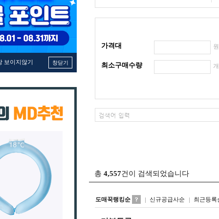
가격대
창 보이지않기
창닫기
최소구매수량
총
4,557
건이 검색되었습니다
도매꾹랭킹순
신규공급사순
최근등록