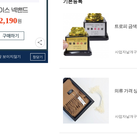
기본등록
2,190
원
트로피 금색
사업자 낱개
창 보이지않기
창닫기
의류 가격 상
사업자 낱개