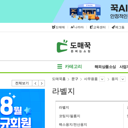
|
|
|
도매매
나까마
교육센터
에그돔
카테고리
해외상품소싱
사업
도매꾹홈
문구
사무용품
용지
전체보기
라벨지
라벨지
코팅지/필름지
팩스용지/전산용지