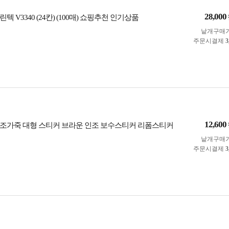
28,000
텍 V3340 (24칸) (100매) 쇼핑추천 인기상품
낱개구매
주문시결제
3
12,600
조가죽 대형 스티커 브라운 인조 보수스티커 리폼스티커
낱개구매
주문시결제
3