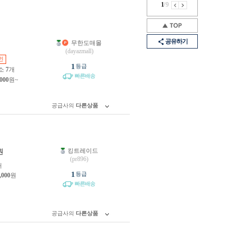
1
/
9
공유하기
무한도매몰
원
(dayazmall)
인
1
등급
소
7
개
빠른배송
,000
원~
공급사의
다른상품
킹트레이드
원
(pr896)
개
1
등급
,000
원
빠른배송
공급사의
다른상품