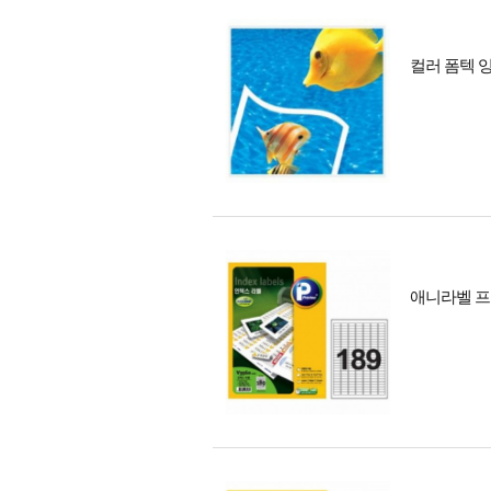
컬러 폼텍 잉
애니라벨 프린