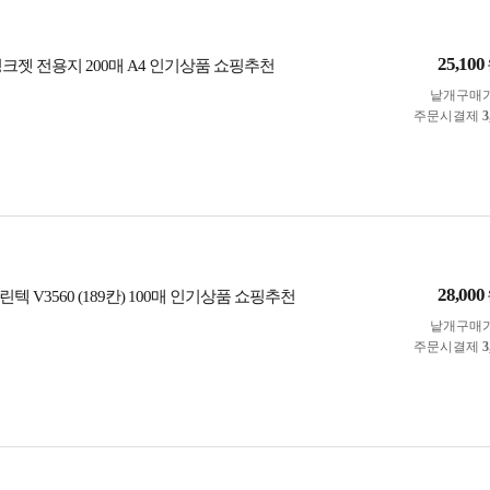
25,100
크젯 전용지 200매 A4 인기상품 쇼핑추천
낱개구매
주문시결제
3
28,000
텍 V3560 (189칸) 100매 인기상품 쇼핑추천
낱개구매
주문시결제
3