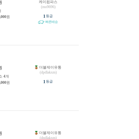
케이컴파스
원
(mo9696)
개
1
등급
,000
원
빠른배송
더블제이유통
원
(dpdlakxm)
소
4
개
1
등급
,000
원
더블제이유통
원
(dpdlakxm)