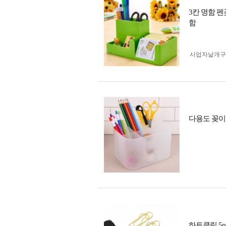
3칸 명함 
함
사업자 낱개
다용도 꽂
하트클립 5p