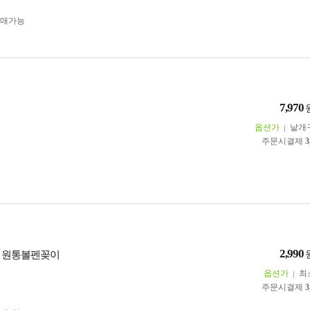
구매가능
7,970
옵션가
낱개
주문시결제
3
2,990
 원통볼펜꽂이
옵션가
최
주문시결제
3