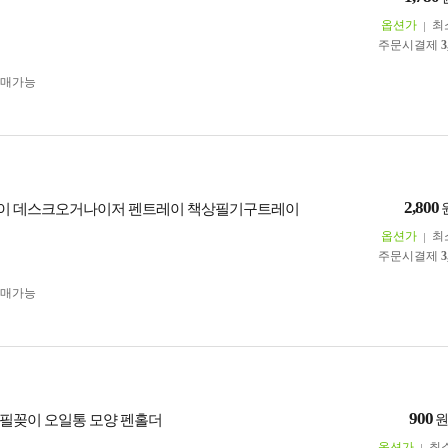
옵션가
최
주문시결제
3
구매가능
2,800
이 데스크오거나이저 펜트레이 책상필기구트레이
옵션가
최
주문시결제
3
구매가능
900
필꽂이 오일통 모양 펜홀더
옵션가
최