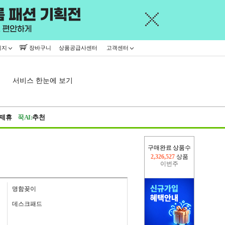
이지
장바구니
상품공급사센터
고객센터
서비스 한눈에 보기
제휴
꾹AI:
추천
구매완료 상품수
이번주
2,227,264
상품
지난주
2,326,527
상품
명함꽂이
데스크패드