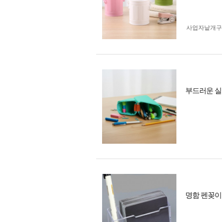
사업자 낱개
부드러운 
명함 펜꽂이