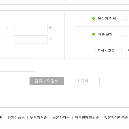
원산지 전체
원 ~
원
배송 전체
개 ~
개
최저가인증
리스트형
갤러리형
순
인기상품순
낮은가격순
높은가격순
적은판매단위순
많은판매단위순