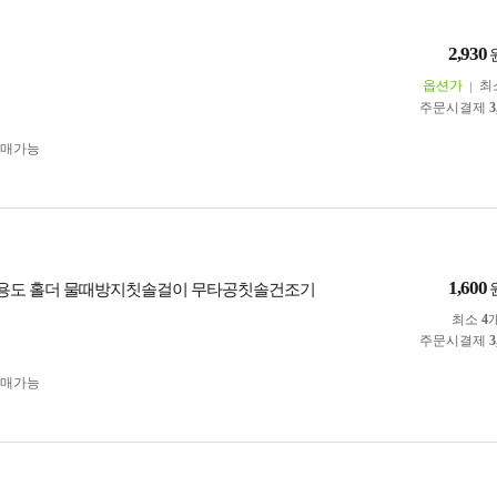
2,930
옵션가
최
주문시결제
3
구매가능
1,600
다용도 홀더 물때방지칫솔걸이 무타공칫솔건조기
최소
4
주문시결제
3
구매가능