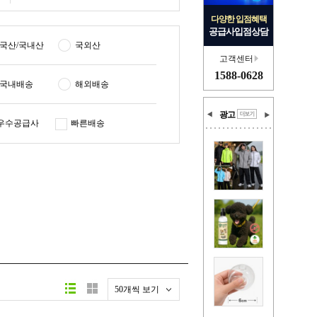
다양한 입점혜택
공급사입점상담
국산/국내산
국외산
고객센터
1588-0628
국내배송
해외배송
광고
우수공급사
빠른배송
50개씩 보기