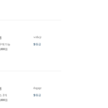
withcjr
원
9
구매가능
등급
,000
원
dugage
원
9
소
2
개
등급
,000
원