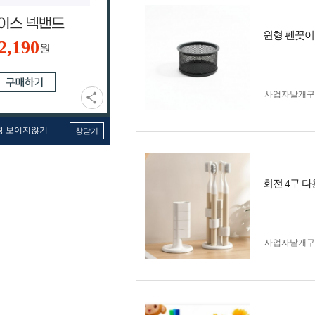
원형 펜꽂이
2,190
원
사업자 낱개
창 보이지않기
창닫기
회전 4구 
사업자 낱개