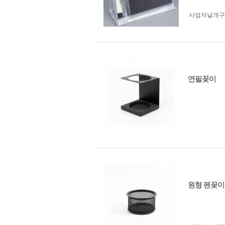
사업자 낱개
연필꽂이
원형 펜꽂이