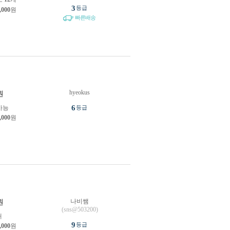
3
등급
,000
원
빠른배송
hyeokus
원
6
가능
등급
,000
원
나비쌤
원
(sns@503200)
개
9
등급
,000
원