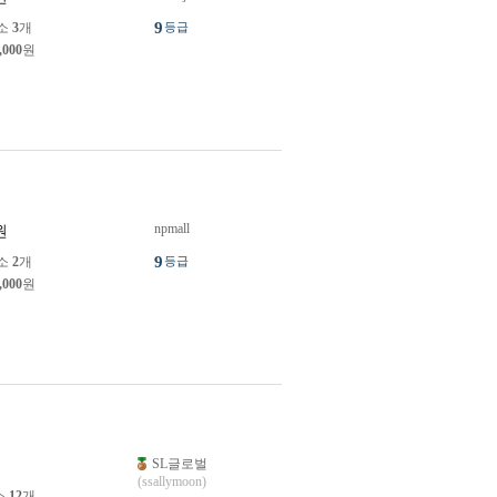
9
소
3
개
등급
,000
원
npmall
원
9
소
2
개
등급
,000
원
SL글로벌
원
(ssallymoon)
소
12
개