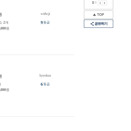
1
/
9
withcjr
원
9
소
2
개
등급
공유하기
,000
원
hyeokus
원
6
개
등급
,000
원