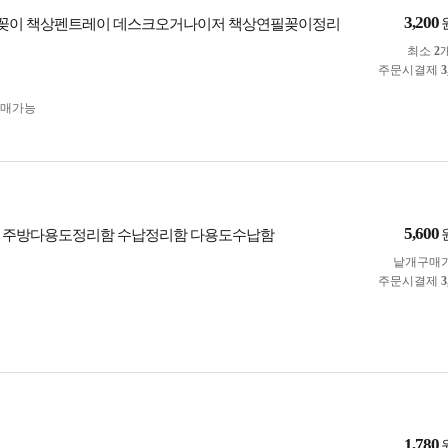
3,200
펜꽂이 책상펜트레이 데스크오거나이저 책상연필꽂이정리
최소
2
주문시결제
3
구매가능
5,600
이 주방다용도정리함 수납정리함 다용도수납함
낱개구매
주문시결제
3
1,780