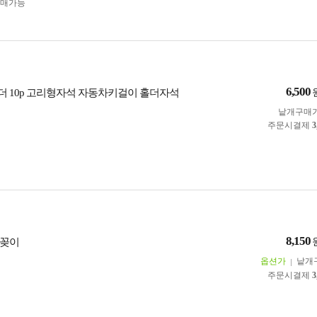
구매가능
6,500
 10p 고리형자석 자동차키걸이 홀더자석
낱개구매
주문시결제
3
8,150
펜꽂이
옵션가
낱개
주문시결제
3