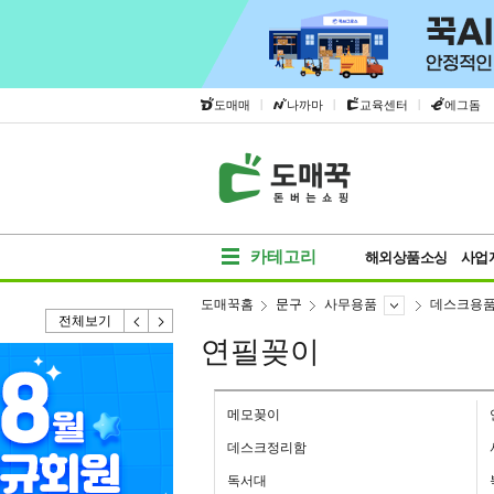
|
|
|
도매매
나까마
교육센터
에그돔
카테고리
해외상품소싱
사업
도매꾹홈
문구
사무용품
데스크용
전체보기
연필꽂이
메모꽂이
데스크정리함
독서대