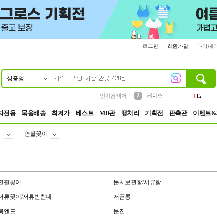
로그인
회원가입
마이페
상품명
10
1
4
5
6
7
8
9
파우치
등산
벨트
실리콘
양말
모자
양산
여성패션
152
395
555
12
1
1
5
3
2
케이스
인기검색어
12
3
생수
454
자전용
묶음배송
최저가
베스트
MD관
땡처리
기획전
판촉관
이벤트&
품
연필꽂이
연필꽂이
문서보관함/서류함
서류꽂이/서류받침대
저금통
북엔드
문진