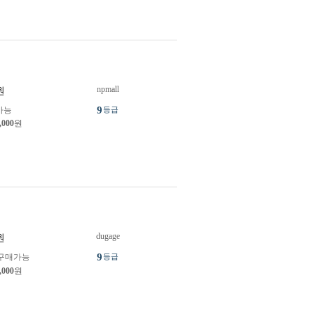
npmall
원
9
가능
등급
,000
원
dugage
원
9
구매가능
등급
,000
원