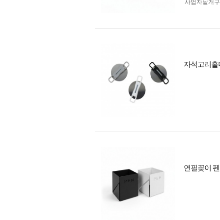
사업자 낱개
자석고리홀더
연필꽂이 