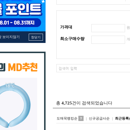
가격대
창 보이지않기
창닫기
최소구매수량
총
4,725
건이 검색되었습니다
도매꾹랭킹순
신규공급사순
최근등록