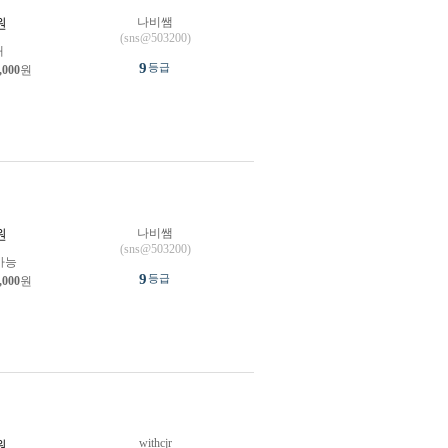
나비쌤
원
(sns@503200)
개
9
등급
,000
원
나비쌤
원
(sns@503200)
가능
9
등급
,000
원
withcjr
원