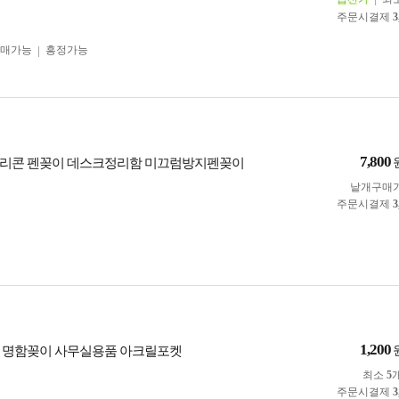
주문시결제
3
구매가능
흥정가능
7,800
실리콘 펜꽂이 데스크정리함 미끄럼방지펜꽂이
낱개구매
주문시결제
3
1,200
 명함꽂이 사무실용품 아크릴포켓
최소
5
주문시결제
3