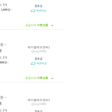
소
5
개
3
등급
제
3,000
원~
빠른배송
공급사의
다른상품
0원 ~
제이엘에프앤씨2
원
(jlcorp1688)
소
2
개
3
등급
,000
원~
빠른배송
공급사의
다른상품
0원 ~
제이엘에프앤씨2
원
(jlcorp1688)
소
2
개
3
등급