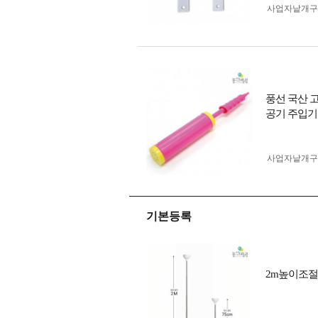
사업자 낱개
풍선 국산 
공기 주입기
사업자 낱개
기본등록
2m높이조절