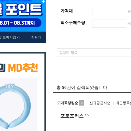
가격대
최소구매수량
창 보이지않기
창닫기
총
50
건이 검색되었습니다
도매꾹랭킹순
신규공급사순
최근등록
포토포커스