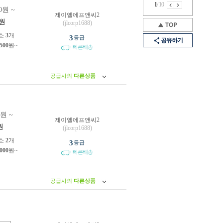
1
/
10
0원 ~
제이엘에프앤씨2
원
(jlcorp1688)
소
3
개
3
등급
공유하기
,500
원~
빠른배송
공급사의
다른상품
0원 ~
제이엘에프앤씨2
원
(jlcorp1688)
소
2
개
3
등급
,000
원~
빠른배송
공급사의
다른상품