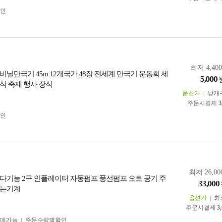
인
최저 4,40
비닐만국기 45m 12개국가 48장 전세계 만국기 운동회 세
5,000
식 축제 행사 장식
옵션가
낱개
주문시결제
3
인
최저 26,00
다기능 2구 인플레이터 자동펌프 풍선펌프 오토 공기 주
33,000
부는기계
옵션가
최
주문시결제
3
구매가능
주문수량별할인