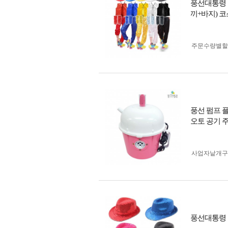
풍선대통령 
끼+바지) 
주문수량별할
풍선 펌프 
오토 공기 
사업자 낱개
풍선대통령 