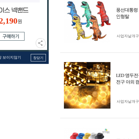
풍선대통령 
인형탈
2,190
원
사업자 낱개
창 보이지않기
창닫기
LED 앵두전
전구 야외 
사업자 낱개