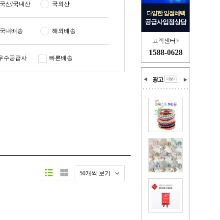
국산/국내산
국외산
다양한 입점혜택
공급사입점상담
국내배송
해외배송
고객센터
1588-0628
우수공급사
빠른배송
광고
50개씩 보기