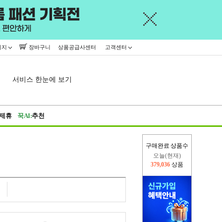
이지
장바구니
상품공급사센터
고객센터
서비스 한눈에 보기
제휴
꾹AI:
추천
구매완료 상품수
오늘(현재)
379,036
상품
어제
445,716
상품