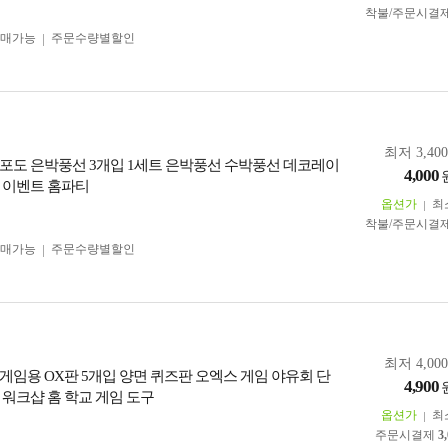
착불/주문시결
구매가능
주문수량별할인
최저 3,40
포도 은박풍선 3개입 1세트 은박풍선 수박풍선 데코레이
4,000
 이벤트 홈파티
옵션가
최
착불/주문시결
구매가능
주문수량별할인
최저 4,00
게임용 OX판 5개입 양면 퀴즈판 오엑스 게임 야유회 단
4,900
 워크샵 홈 학교 게임 도구
옵션가
최
주문시결제
3