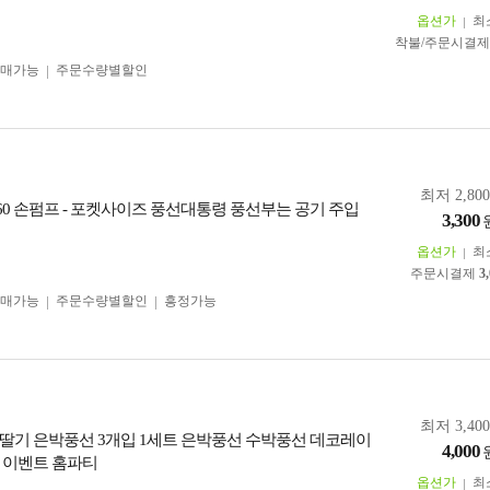
옵션가
최
착불/주문시결
구매가능
주문수량별할인
최저 2,80
160 손펌프 - 포켓사이즈 풍선대통령 풍선부는 공기 주입
3,300
옵션가
최
주문시결제
3
구매가능
주문수량별할인
흥정가능
최저 3,40
딸기 은박풍선 3개입 1세트 은박풍선 수박풍선 데코레이
4,000
 이벤트 홈파티
옵션가
최