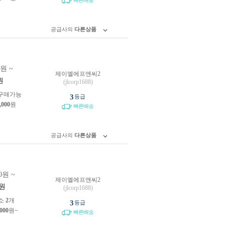
빠른배송
공급사의
다른상품
0원 ~
제이엘에프앤씨2
원
(jlcorp1688)
구매가능
3
등급
,000
원
빠른배송
공급사의
다른상품
0원 ~
제이엘에프앤씨2
원
(jlcorp1688)
소
2
개
3
등급
,000
원~
빠른배송