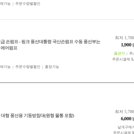
구매가능
주문수량별할인
최저 1,70
고급 손펌프 - 핑크 풍선대통령 국산손펌프 수동 풍선부는
1,900
 에어펌프
옵션가
최
주문시결제
3
구매가능
주문수량별할인
흥정가능
최저 5,70
 대형 풍선용 기둥받침대(원형 물통 포함)
6,000
낱개구매
주문시결제
3