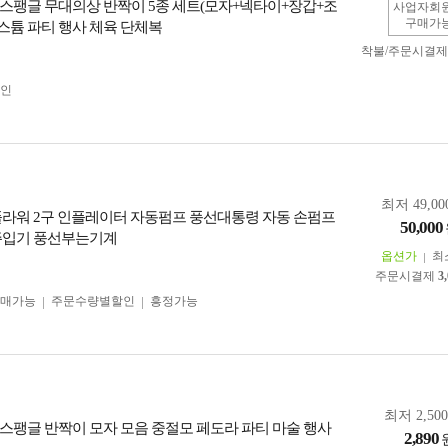
스팽글 무대의상 반짝이 5종 세트(모자+넥타이+장갑+조
사업자회
구매가
코스튬 파티 행사 체육 단체복
착불/주문시결
인
최저 49,00
플라워 2구 인플레이터 자동펌프 풍선대통령 자동 손펌프
50,000
주입기 풍선부는기계
옵션가
최
주문시결제
3
구매가능
주문수량별할인
흥정가능
최저 2,50
스팽글 반짝이 모자 모음 중절모 페도라 파티 마술 행사
2,890