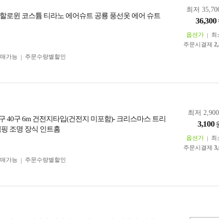
최저 35,70
할로윈 코스튬 티라노 에어슈트 공룡 풍선옷 에어 슈트
36,300
옵션가
최
주문시결제
2
구매가능
주문수량별할인
최저 2,90
구 40구 6m 건전지타입(건전지 미포함)- 크리스마스 트리
3,100
캠핑 조명 장식 인트홈
옵션가
최
주문시결제
3
구매가능
주문수량별할인