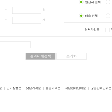
원산지 전체
원 ~
원
배송 전체
개 ~
개
최저가인증
리스트형
갤러리형
순
인기상품순
낮은가격순
높은가격순
적은판매단위순
많은판매단위순