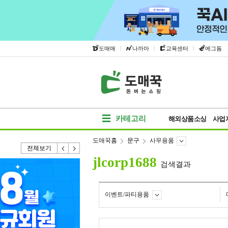
|
|
|
도매매
나까마
교육센터
에그돔
카테고리
해외상품소싱
사업
도매꾹홈
문구
사무용품
전체보기
jlcorp1688
검색결과
이벤트/파티용품