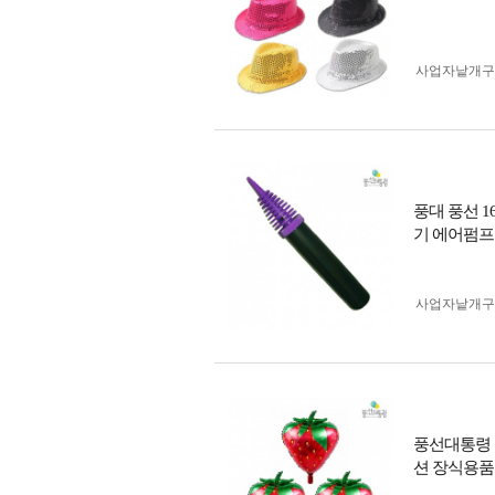
사업자 낱개
풍대 풍선 
기 에어펌프
사업자 낱개
풍선대통령 
션 장식용품