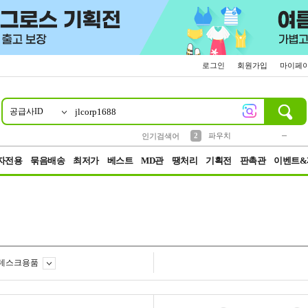
로그인
회원가입
마이페
공급사ID
10
1
4
5
6
7
8
9
키링
미니
말랑이
선풍기
가방
양말
짱구
텀블러
23
2
1
1
7
3
2
파우치
인기검색어
3
모자
자전용
묶음배송
최저가
베스트
MD관
땡처리
기획전
판촉관
이벤트&
데스크용품