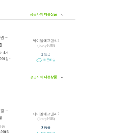
공급사의
다른상품
0원 ~
제이엘에프앤씨2
원
(jlcorp1688)
소
4
개
3
등급
,000
원~
빠른배송
공급사의
다른상품
0원 ~
제이엘에프앤씨2
원
(jlcorp1688)
가능
3
등급
,000
원