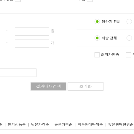
원산지 전체
원 ~
원
배송 전체
개 ~
개
최저가인증
리스트형
갤러리형
순
인기상품순
낮은가격순
높은가격순
적은판매단위순
많은판매단위순