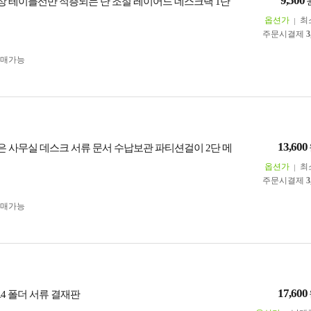
9,500
 책상 테이블선반 적층되는 단 조절 레이어드 데스크랙 1단
옵션가
최
주문시결제
3
구매가능
13,600
 좁은 사무실 데스크 서류 문서 수납보관 파티션걸이 2단 메
옵션가
최
주문시결제
3
구매가능
17,600
le A4 폴더 서류 결재판