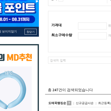
가격대
창 보이지않기
창닫기
최소구매수량
총
247
건이 검색되었습니다
도매꾹랭킹순
신규공급사순
최근등록