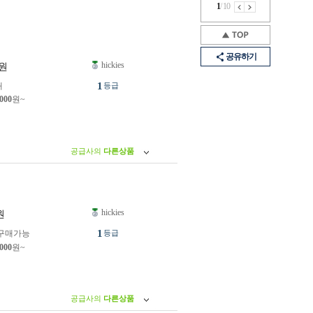
1
/
10
공유하기
hickies
원
1
개
등급
,000
원~
공급사의
다른상품
hickies
원
1
구매가능
등급
,000
원~
공급사의
다른상품