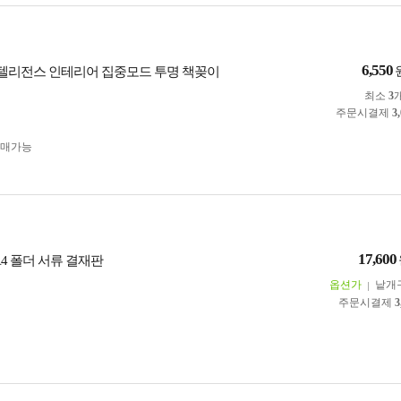
6,550
S 인텔리전스 인테리어 집중모드 투명 책꽂이
최소
3
주문시결제
3
구매가능
17,600
le A4 폴더 서류 결재판
옵션가
낱개
주문시결제
3