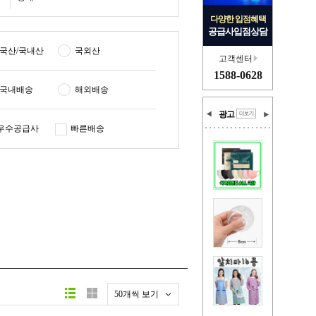
다양한 입점혜택
공급사입점상담
국산/국내산
국외산
고객센터
1588-0628
국내배송
해외배송
광고
우수공급사
빠른배송
50개씩 보기