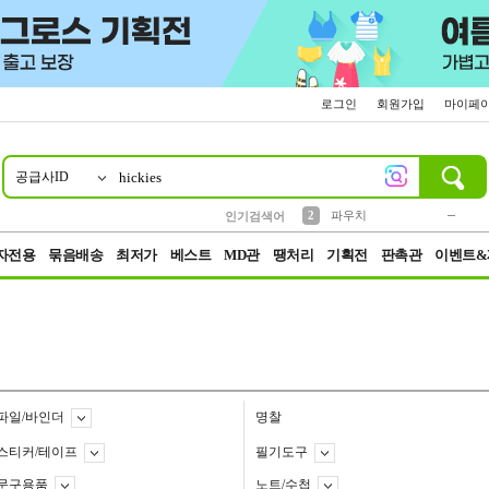
로그인
회원가입
마이페
공급사ID
10
1
4
5
6
7
8
9
키링
미니
말랑이
선풍기
가방
양말
짱구
텀블러
23
2
1
1
7
3
2
파우치
인기검색어
3
모자
자전용
묶음배송
최저가
베스트
MD관
땡처리
기획전
판촉관
이벤트&
파일/바인더
명찰
스티커/테이프
필기도구
문구용품
노트/수첩