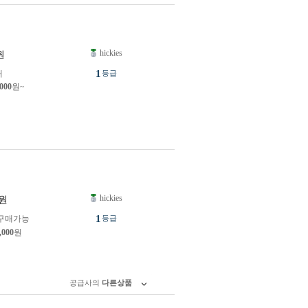
hickies
원
1
개
등급
,000
원~
hickies
원
1
구매가능
등급
,000
원
공급사의
다른상품