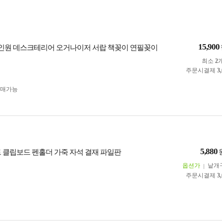
15,900
S 올인원 데스크테리어 오거나이저 서랍 책꽂이 연필꽂이
최소
2
주문시결제
3
구매가능
5,880
트 클립보드 펜홀더 가죽 자석 결재 파일판
옵션가
낱개
주문시결제
3