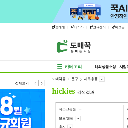
|
|
|
도매매
나까마
교육센터
에그돔
카테고리
해외상품소싱
사업
도매꾹홈
문구
사무용품
전체보기
hickies
검색결과
데스크용품
보드/칠판
용지