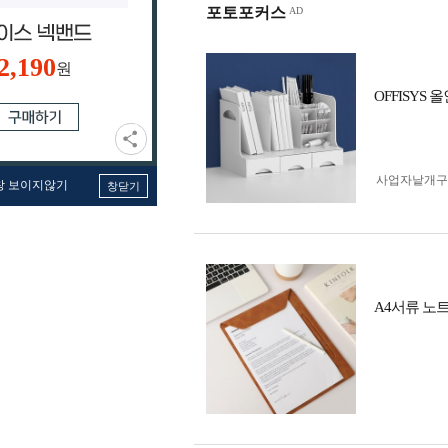
포토포커스
2,190
원
OFFISY
사업자 낱개
창 보이지않기
창닫기
A4서류 노