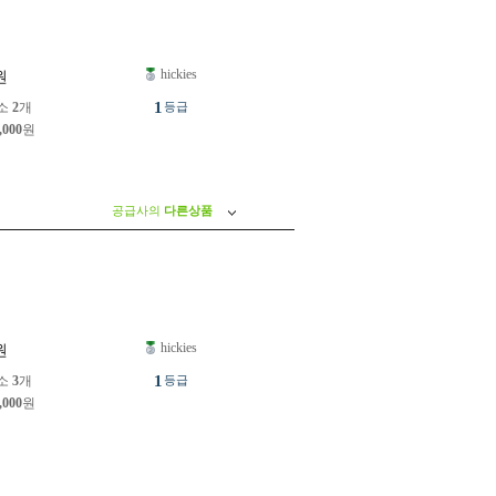
hickies
원
1
소
2
개
등급
,000
원
공급사의
다른상품
hickies
원
1
소
3
개
등급
,000
원