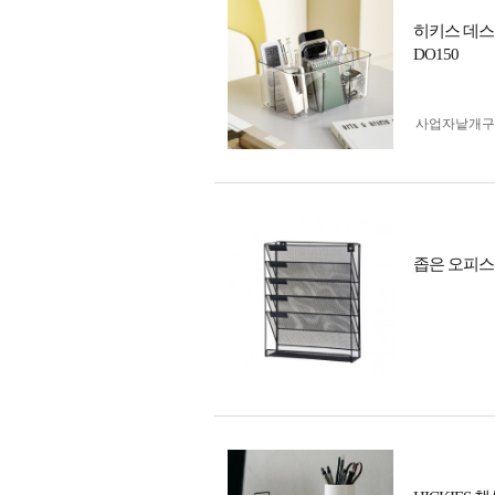
히키스 데스
DO150
사업자 낱개
좁은 오피스