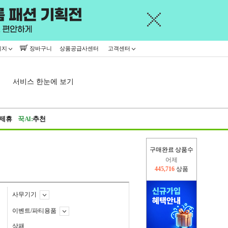
이지
장바구니
상품공급사센터
고객센터
서비스 한눈에 보기
제휴
꾹AI:
추천
구매완료 상품수
오늘(현재)
132,845
상품
어제
445,716
상품
사무기기
이벤트/파티용품
상패