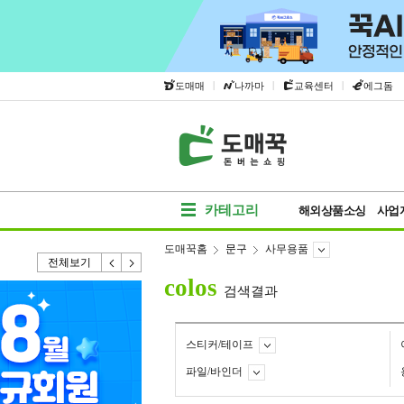
|
|
|
도매매
나까마
교육센터
에그돔
카테고리
해외상품소싱
사업
도매꾹홈
문구
사무용품
전체보기
colos
검색결과
스티커/테이프
파일/바인더