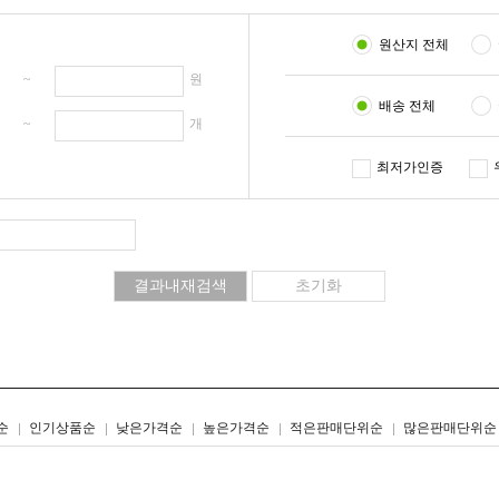
원산지 전체
원 ~
원
배송 전체
개 ~
개
최저가인증
리스트형
갤러리형
순
인기상품순
낮은가격순
높은가격순
적은판매단위순
많은판매단위순