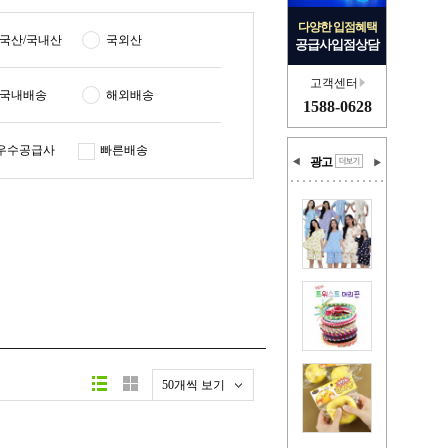
다양한 입점혜택
국산/국내산
국외산
공급사입점상담
고객센터
국내배송
해외배송
1588-0628
우수공급사
빠른배송
광고
50개씩 보기