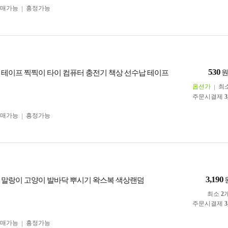
구매가능
흥정가능
530
 테이프 찍찍이 타이 컴퓨터 충전기 책상 선수납 테이프
옵션가
최
주문시결제
3
구매가능
흥정가능
3,190
 말랑이 고양이 발바닥 뿌시기 왁스복 색상랜덤
최소
2
주문시결제
3
구매가능
흥정가능