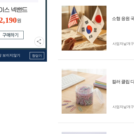
2,190
소형 응원 
원
사업자 낱개
창 보이지않기
창닫기
컬러 클립 
사업자 낱개