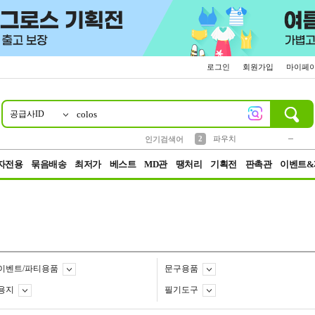
로그인
회원가입
마이페
공급사ID
10
1
4
5
6
7
8
9
키링
미니
말랑이
선풍기
가방
양말
짱구
텀블러
23
2
1
1
7
3
2
파우치
인기검색어
3
모자
자전용
묶음배송
최저가
베스트
MD관
땡처리
기획전
판촉관
이벤트&
이벤트/파티용품
문구용품
용지
필기도구