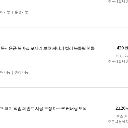
주문시결제
3
구매가능
흥정가능
420
 독서용품 북마크 모서리 보호 페이퍼 컬러 북클립 책클
최소
12
주문시결제
3
구매가능
흥정가능
2,120
프 벽지 작업 페인트 시공 도장 마스크 커버링 도색
최소
3
주문시결제
3