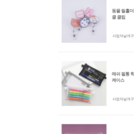
동물 릴홀더
클 클립
사업자 낱개
메쉬 필통 
케이스
사업자 낱개