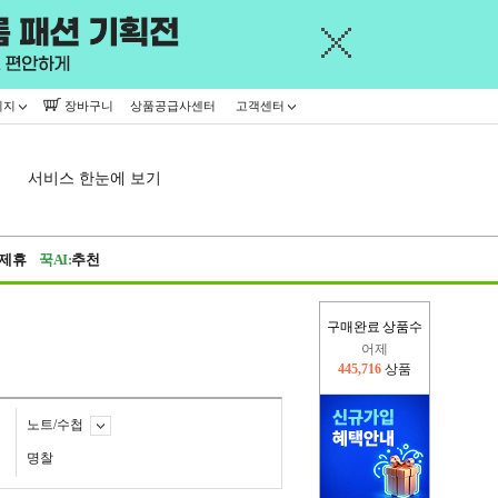
이지
장바구니
상품공급사센터
고객센터
서비스 한눈에 보기
제휴
꾹AI:
추천
구매완료 상품수
오늘(현재)
365,454
상품
어제
445,716
상품
노트/수첩
명찰