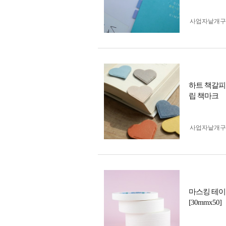
사업자 낱개
하트 책갈피
립 책마크
사업자 낱개
마스킹 테이
[30mmx50]