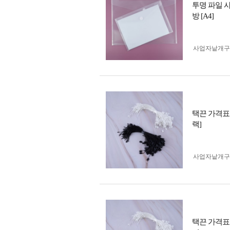
투명 파일 
방 [A4]
사업자 낱개
택끈 가격표 
랙]
사업자 낱개
택끈 가격표 