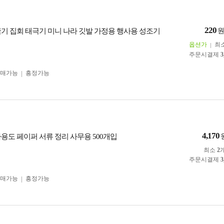
220
국기 집회 태극기 미니 나라 깃발 가정용 행사용 성조기
옵션가
최
주문시결제
3
구매가능
흥정가능
4,170
다용도 페이퍼 서류 정리 사무용 500개입
최소
2
주문시결제
3
구매가능
흥정가능