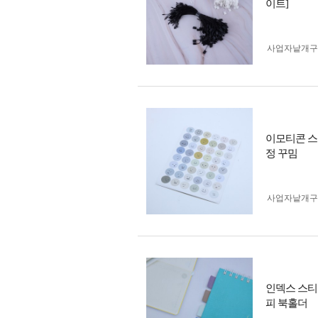
이트]
사업자 낱개
이모티콘 스
정 꾸밈
사업자 낱개
인덱스 스티
피 북홀더