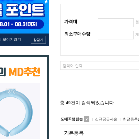
가격대
최소구매수량
창 보이지않기
창닫기
총
49
건이 검색되었습니다
도매꾹랭킹순
신규공급사순
최근등록
기본등록