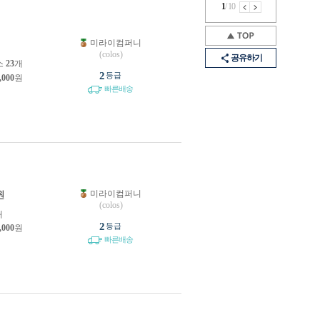
1
/
10
미라이컴퍼니
원
(colos)
공유하기
소
23
개
2
등급
,000
원
빠른배송
미라이컴퍼니
원
(colos)
개
2
등급
,000
원
빠른배송