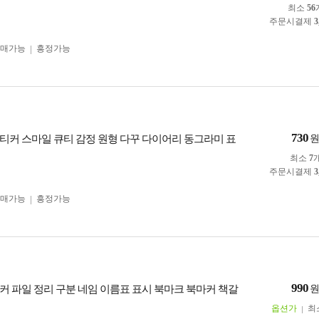
최소
56
주문시결제
3
구매가능
흥정가능
730
티커 스마일 큐티 감정 원형 다꾸 다이어리 동그라미 표
최소
7
주문시결제
3
구매가능
흥정가능
990
커 파일 정리 구분 네임 이름표 표시 북마크 북마커 책갈
옵션가
최