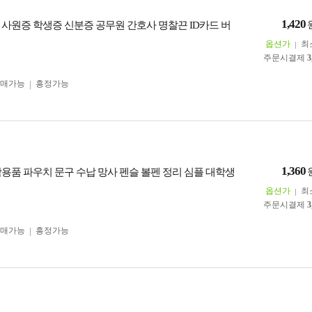
1,420
 사원증 학생증 신분증 공무원 간호사 명찰끈 ID카드 버
옵션가
최
주문시결제
3
구매가능
흥정가능
1,360
학용품 파우치 문구 수납 망사 펜슬 볼펜 정리 심플 대학생
옵션가
최
주문시결제
3
구매가능
흥정가능