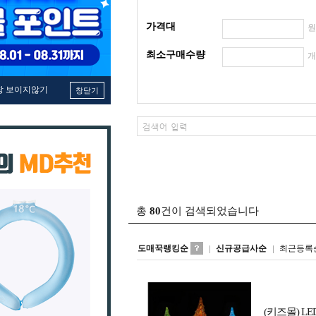
가격대
최소구매수량
창 보이지않기
창닫기
총
80
건이 검색되었습니다
도매꾹랭킹순
신규공급사순
최근등록
(키즈몰) 