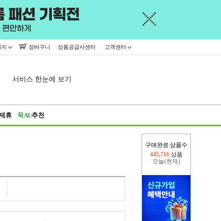
이지
장바구니
상품공급사센터
고객센터
서비스 한눈에 보기
제휴
꾹AI:
추천
구매완료 상품수
오늘(현재)
16,539
상품
어제
445,716
상품