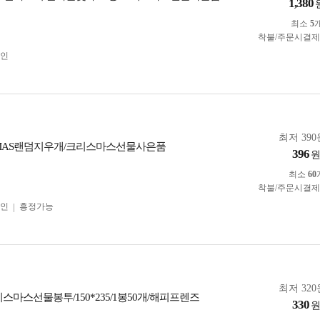
1,380
최소
5
착불/주문시결
인
최저 390
-MAS랜덤지우개/크리스마스선물사은품
396
최소
60
착불/주문시결
인
흥정가능
최저 320
스마스선물봉투/150*235/1봉50개/해피프렌즈
330