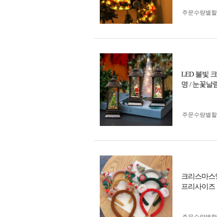
주문수량별할
LED 불빛 크
명 / 눈꽃날림
주문수량별할
크리스마스
프리사이즈