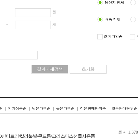
원산지 전체
원 ~
원
배송 전체
개 ~
개
최저가인증
리스트형
갤러리형
순
인기상품순
낮은가격순
높은가격순
적은판매단위순
많은판매단위순
최저 1,37
LED산타트리/칼라불빛/무드등/크리스마스선물사은품