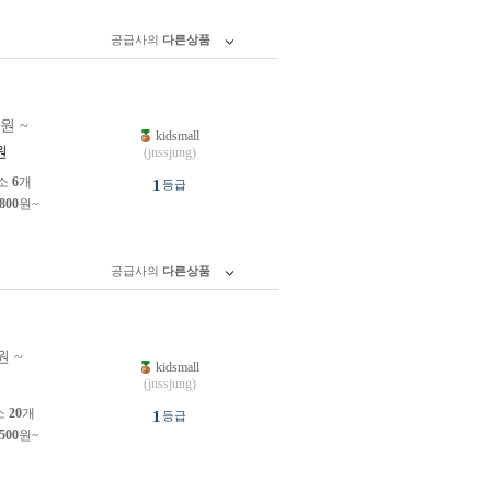
공급사의
다른상품
0원 ~
kidsmall
원
(jnssjung)
소
6
개
1
등급
,800
원~
공급사의
다른상품
원 ~
kidsmall
원
(jnssjung)
소
20
개
1
등급
,500
원~