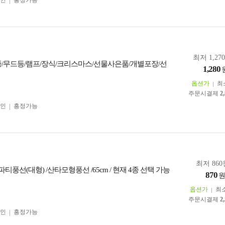
인
흥정가능
최저 1,27
/무드등/램프/장식/크리스마스/선물사은품/개별포장/선
1,280
옵션가
최
주문시결제
2
인
흥정가능
최저 860
풍선(대형) /산타모형풍선 /65cm / 현재 4종 선택 가능
870
옵션가
최
주문시결제
2
인
흥정가능