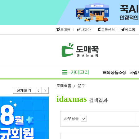
|
|
|
도매매
나까마
교육센터
에그돔
카테고리
해외상품소싱
사업
도매꾹홈
문구
전체보기
idaxmas
검색결과
사무용품