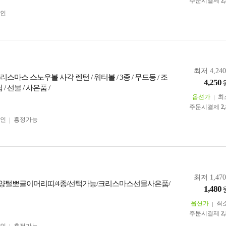
주문시결제
2
인
최저 4,24
리스마스 스노우볼 사각 렌턴 / 워터볼 / 3종 / 무드등 / 조
4,250
 / 선물 / 사은품 /
옵션가
최
주문시결제
2
인
흥정가능
최저 1,47
양털뽀글이머리띠/4종/선택가능/크리스마스선물사은품/
1,480
옵션가
최
주문시결제
2