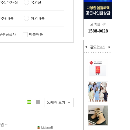
국산/국내산
국외산
다양한 입점혜택
공급사입점상담
국내배송
해외배송
고객센터
1588-0628
우수공급사
빠른배송
광고
50개씩 보기
0원 ~
kidsmall