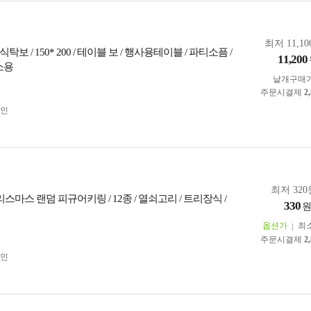
최저 11,10
보 / 150* 200 / 테이블 보 / 행사용테이블 / 파티소픔 /
11,200
소용
낱개구매
주문시결제
2
인
최저 320
리스마스 랜덤 피규어키링 / 12종 / 열쇠고리 / 트리장식 /
330
옵션가
최
주문시결제
2
인