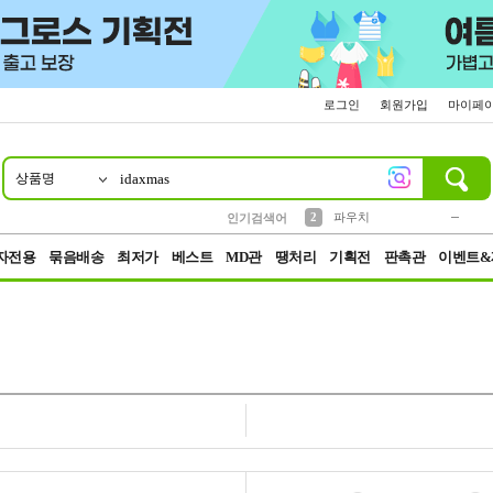
로그인
회원가입
마이페
상품명
10
1
4
5
6
7
8
9
키링
미니
말랑이
선풍기
가방
양말
짱구
텀블러
23
2
1
1
7
3
2
파우치
인기검색어
3
모자
자전용
묶음배송
최저가
베스트
MD관
땡처리
기획전
판촉관
이벤트&