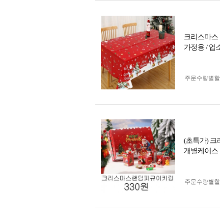
크리스마스 식탁
가정용 / 업
주문수량별할
(초특가) 크
개별케이스
주문수량별할