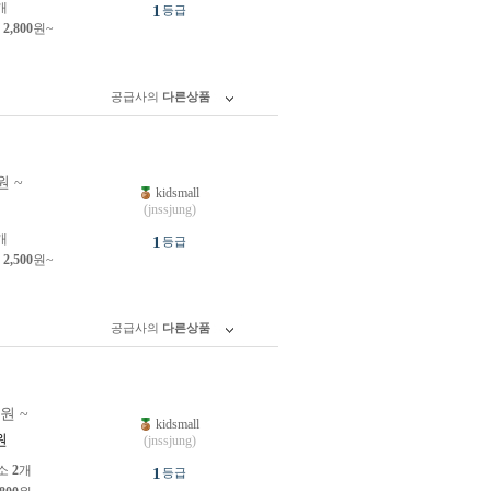
개
1
등급
제
2,800
원~
공급사의
다른상품
원 ~
kidsmall
원
(jnssjung)
개
1
등급
제
2,500
원~
공급사의
다른상품
0원 ~
kidsmall
원
(jnssjung)
소
2
개
1
등급