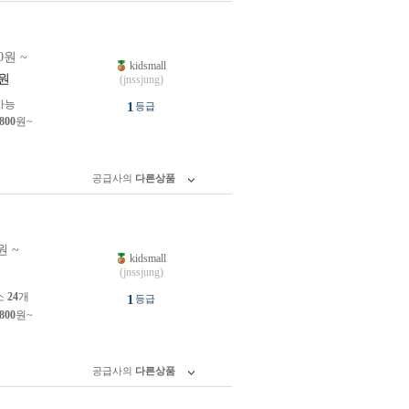
0원 ~
kidsmall
원
(jnssjung)
가능
1
등급
,800
원~
공급사의
다른상품
원 ~
kidsmall
원
(jnssjung)
소
24
개
1
등급
,800
원~
공급사의
다른상품