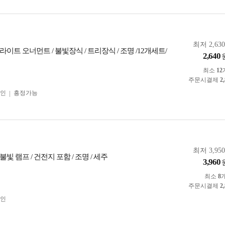
최저 2,63
이트 오너먼트 / 불빛장식 / 트리장식 / 조명 /12개세트/
2,640
최소
12
주문시결제
2
인
흥정가능
최저 3,95
빛 램프 / 건전지 포함 / 조명 / 세주
3,960
최소
8
주문시결제
2
인