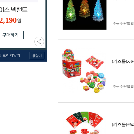
2,190
원
주문수량별할
창 보이지않기
창닫기
(키즈몰)X
주문수량별할
(키즈몰)크리