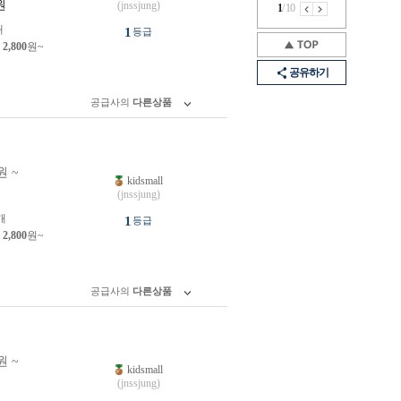
원
(jnssjung)
1
/
10
개
1
등급
제
2,800
원~
공유하기
공급사의
다른상품
원 ~
kidsmall
원
(jnssjung)
개
1
등급
제
2,800
원~
공급사의
다른상품
원 ~
kidsmall
원
(jnssjung)