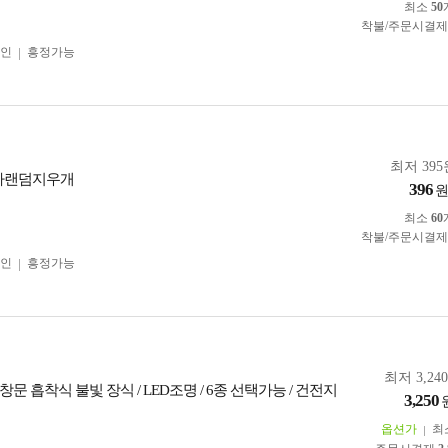
최소
50
착불/주문시결
인
흥정가능
최저 395
타랜덤지우개
396
최소
60
착불/주문시결
인
흥정가능
최저 3,24
문 흡착식 불빛 장식 / LED조명 / 6종 선택가능 / 건전지
3,250
옵션가
최