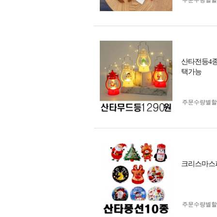
주문수량별할
산타전등4종
택가능
주문수량별할
크리스마스파티
주문수량별할