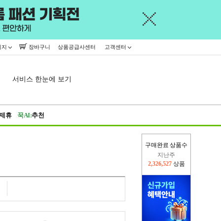
이지
장바구니
상품공급사센터
고객센터
서비스 한눈에 보기
제휴
꾹AI:
추천
구매완료 상품수
지난주
2,326,527
상품
이번주
2,231,348
상품