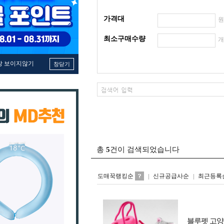
가격대
최소구매수량
창 보이지않기
창닫기
총
5
건이 검색되었습니다
도매꾹랭킹순
신규공급사순
최근등록
블루펫 고양