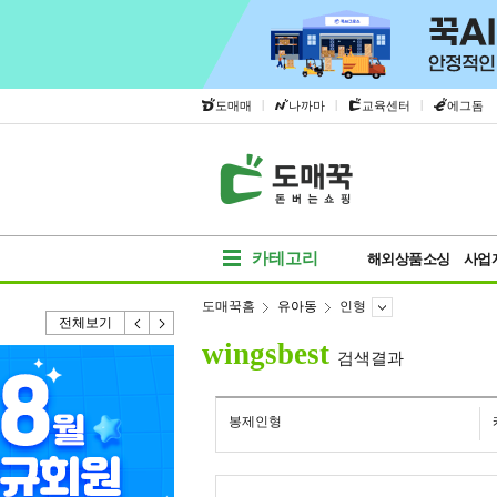
|
|
|
도매매
나까마
교육센터
에그돔
카테고리
해외상품소싱
사업
도매꾹홈
유아동
인형
전체보기
wingsbest
검색결과
봉제인형