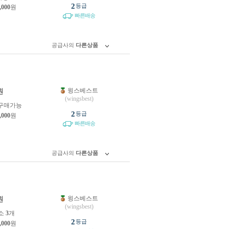
2
등급
,000
원
빠른배송
공급사의
다른상품
윙스베스트
원
(wingsbest)
구매가능
2
등급
,000
원
빠른배송
공급사의
다른상품
윙스베스트
원
(wingsbest)
소
3
개
2
등급
,000
원