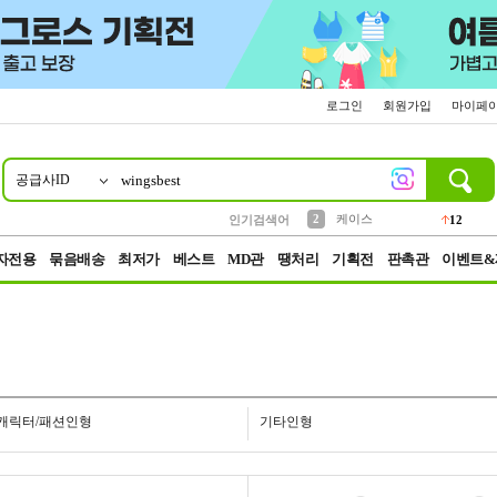
로그인
회원가입
마이페
공급사ID
10
1
4
5
6
7
8
9
파우치
등산
벨트
실리콘
양말
모자
양산
여성패션
152
395
555
12
1
1
5
3
2
케이스
인기검색어
12
3
생수
454
자전용
묶음배송
최저가
베스트
MD관
땡처리
기획전
판촉관
이벤트&
캐릭터/패션인형
기타인형