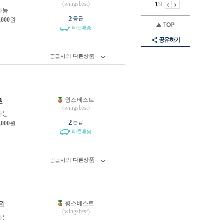
(wingsbest)
1
/
9
가능
2
등급
,000
원
빠른배송
공유하기
공급사의
다른상품
윙스베스트
원
(wingsbest)
가능
2
등급
,000
원
빠른배송
공급사의
다른상품
윙스베스트
원
(wingsbest)
가능