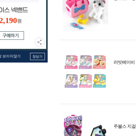
2,190
원
창 보이지않기
창닫기
러빗베이비
주블스 지걸