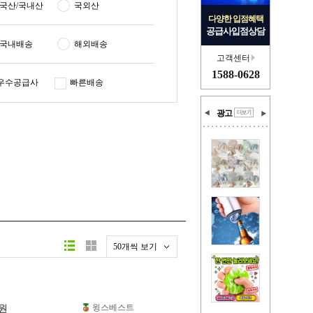
국산/국내산
국외산
다양한 입점혜택
공급사입점상담
국내배송
해외배송
고객센터
1588-0628
우수공급사
빠른배송
광고
50개씩 보기
윙스베스트
원