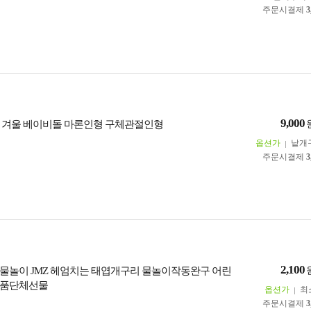
주문시결제
3
9,000
 겨울 베이비돌 마론인형 구체관절인형
옵션가
낱개
주문시결제
3
2,100
00물놀이 JMZ 헤엄치는 태엽개구리 물놀이작동완구 어린
용품단체선물
옵션가
최
주문시결제
3