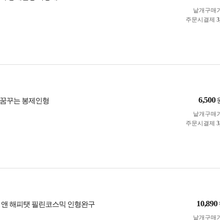
낱개구매
주문시결제
3
6,500
 꿈꾸는 봉제인형
낱개구매
주문시결제
3
10,890
 앤 해피탯 필린코스믹 인형완구
낱개구매