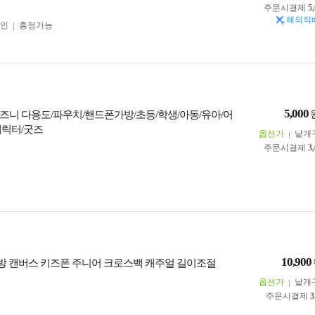
주문시결제
5
해외직
인
흥정가능
5,000
즈니 다용도/파우치/핸드폰가방/초등/학생/아동/유아/어
캐릭터/굿즈
옵션가
낱개
주문시결제
3
10,900
방 캔버스 키즈폰 주니어 크로스백 캐주얼 길이조절
옵션가
낱개
주문시결제
3