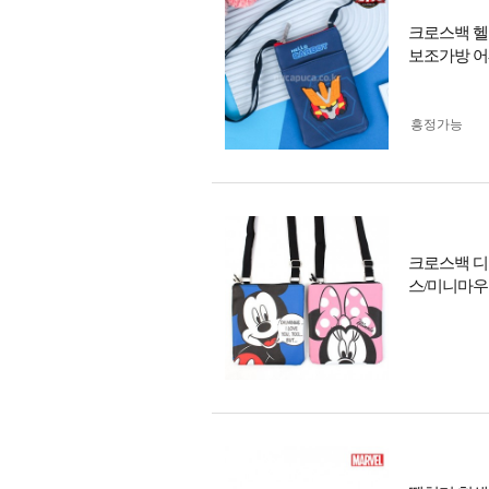
크로스백 헬
보조가방 
흥정가능
크로스백 디
스/미니마우