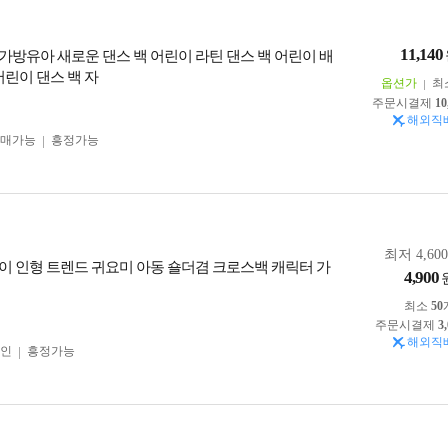
11,140
가방유아 새로운 댄스 백 어린이 라틴 댄스 백 어린이 배
어린이 댄스 백 자
옵션가
최
주문시결제
10
해외직
구매가능
흥정가능
최저 4,60
이 인형 트렌드 귀요미 아동 숄더겸 크로스백 캐릭터 가
4,900
최소
50
주문시결제
3
해외직
인
흥정가능