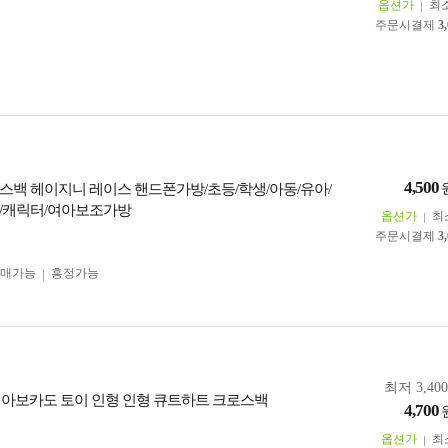
옵션가
최
주문시결제
3
4,500
스백 헤이지니 레이스 핸드폰가방/초등/학생/아동/유아/
/캐릭터/여아보조가방
옵션가
최
주문시결제
3
구매가능
흥정가능
최저 3,40
 아보카도 토이 인형 인형 큐트하트 크로스백
4,700
옵션가
최