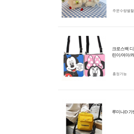
주문수량별할
크로스백 디
린이/여아/
흥정가능
루미나D 가