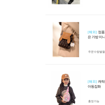
[해외]
정품
은 가방 미
주문수량별할
[해외]
캐릭
아동잡화
흥정가능