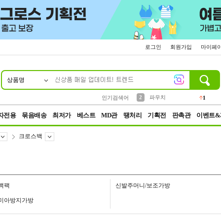
로그인
회원가입
마이페
상품명
10
1
4
5
6
7
8
9
키링
선풍기
말랑이
키캡
텀블러
가방
양말
양산
1
1
5
2
2
2
파우치
인기검색어
1
3
모자
2
자전용
묶음배송
최저가
베스트
MD관
땡처리
기획전
판촉관
이벤트&
크로스백
백팩
신발주머니/보조가방
미아방지가방