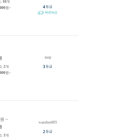
소
10
개
4
등급
,000
원~
빠른배송
innji
원
3
소
2
개
등급
,000
원~
0원 ~
wanzhen005
원
2
등급
소
3
개