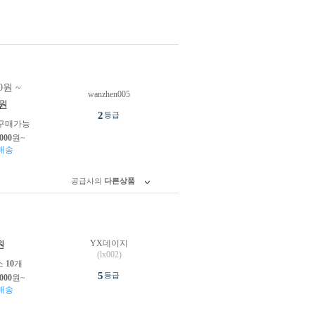
0원 ~
wanzhen005
원
2
등급
구매가능
,000
원~
배송
공급사의
다른상품
YX데이지
원
(lx002)
소
10
개
5
등급
,000
원~
배송