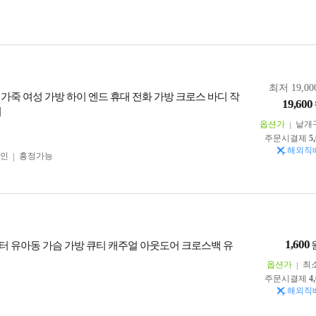
최저 19,00
 가죽 여성 가방 하이 엔드 휴대 전화 가방 크로스 바디 작
19,600
니
옵션가
낱개
주문시결제
5
해외직
인
흥정가능
1,600
터 유아동 가슴 가방 큐티 캐주얼 아웃도어 크로스백 유
옵션가
최
주문시결제
4
해외직