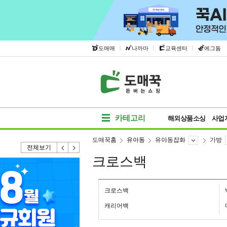
|
|
|
도매매
나까마
교육센터
에그돔
카테고리
해외상품소싱
사업
도매꾹홈
유아동
유아동잡화
가방
전체보기
크로스백
크로스백
캐리어백