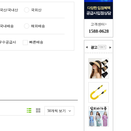
다양한 입점혜택
국산/국내산
국외산
공급사입점상담
고객센터
국내배송
해외배송
1588-0628
우수공급사
빠른배송
광고
50개씩 보기