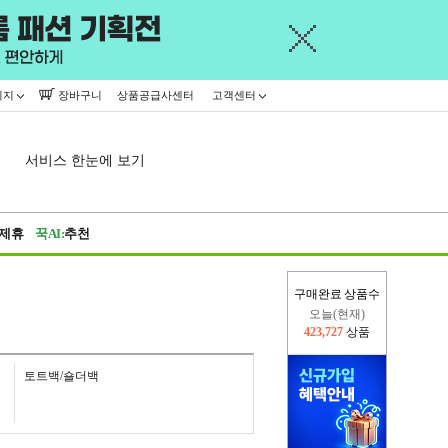
이지
장바구니
상품공급사센터
고객센터
서비스 한눈에 보기
제휴
꾹AI:
추천
구매완료 상품수
오늘(현재)
423,727
상품
어제
402,926
상품
토트백/숄더백