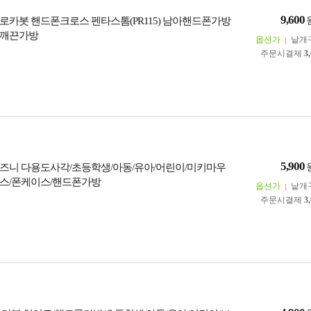
9,600
로카봇 핸드폰크로스 펜타스톰(PR115) 남아핸드폰가방
어깨끈가방
옵션가
낱개
주문시결제
3
5,900
즈니 다용도사각/초등학생/아동/유아/어린이/미키마우
스/폰케이스/핸드폰가방
옵션가
낱개
주문시결제
3