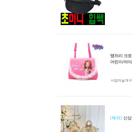
땡처리 크로
어린이/여아
사업자 낱개
[해외]
신상