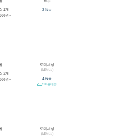
innji
원
3
소
2
개
등급
,000
원~
도매세상
원
(ki0305)
소
5
개
4
등급
,000
원~
빠른배송
도매세상
원
(ki0305)