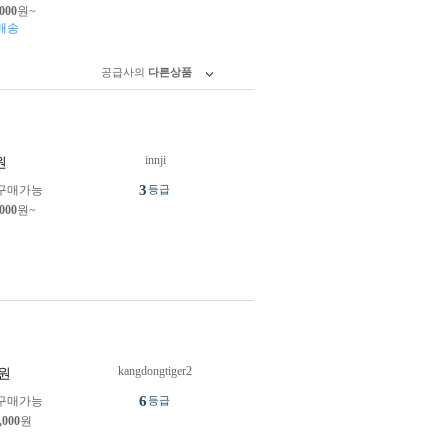
,000
원~
배송
공급사의
다른상품
innji
원
3
구매가능
등급
,000
원~
kangdongtiger2
원
6
구매가능
등급
,000
원