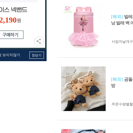
[해외]
발레
2,190
원
낭 발레 백 
사업자 낱개
창 보이지않기
창닫기
[해외]
곰돌
방
주문수량별할