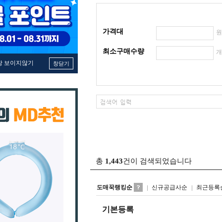
가격대
최소구매수량
창 보이지않기
창닫기
총
1,443
건이 검색되었습니다
도매꾹랭킹순
신규공급사순
최근등록
기본등록