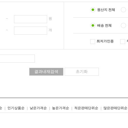
원산지 전체
원 ~
원
배송 전체
개 ~
개
최저가인증
리스트형
갤러리형
순
인기상품순
낮은가격순
높은가격순
적은판매단위순
많은판매단위순