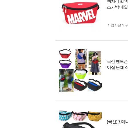
땡처리 힙색
조가방/데일
사업자 낱개
국산 핸드폰
이집 단체 
[국산]초미