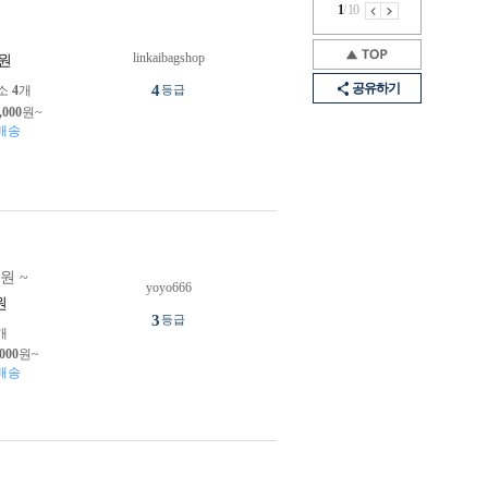
1
/
10
linkaibagshop
원
공유하기
4
소
4
개
등급
,000
원~
배송
0원 ~
yoyo666
원
3
등급
개
,000
원~
배송