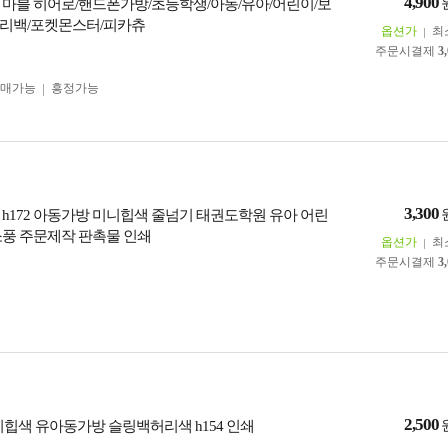
4,900
 마블 히어로/핸드폰가방/초등학생/아동/유아/어린이/보
리백/포켓몬스터/피카츄
옵션가
최
주문시결제
3
구매가능
흥정가능
3,300
 h172 아동가방 미니힙색 줄넘기 태권도학원 유아 어린
소풍 주문제작 판촉물 인쇄
옵션가
최
주문시결제
3
2,500
니힙색 유아동가방 슬링백허리색 h154 인쇄