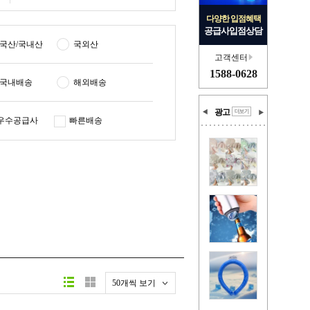
다양한 입점혜택
공급사입점상담
국산/국내산
국외산
고객센터
1588-0628
국내배송
해외배송
광고
우수공급사
빠른배송
50개씩 보기