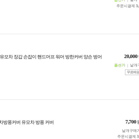
주문시결제
3
20,000
유모차 장갑 손잡이 핸드머프 워머 방한커버 양손 벙어
옵션가
낱개
무료배
7,700
차방풍커버 유모차 방풍 커버
낱개구매
주문시결제
3