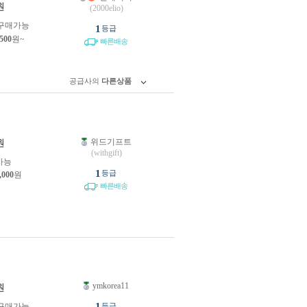
원
(2000elio)
구매가능
1
등급
,500
원~
빠른배송
공급사의
다른상품
위드기프트
원
(withgift)
가능
1
등급
,000
원
빠른배송
ymkorea11
원
1
구매가능
등급