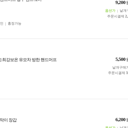
9,200
옵션가
낱개
주문시결제
2
인
흥정가능
5,500
] 최강보온 유모차 방한 핸드머프
낱개구매
주문시결제
3
6,200
막이 장갑
옵션가
낱개