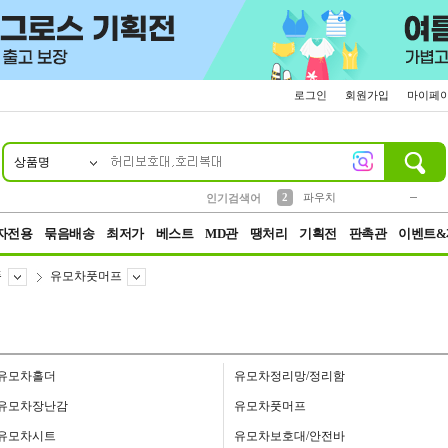
로그인
회원가입
마이페
상품명
10
1
4
5
6
7
8
9
키링
미니
말랑이
선풍기
가방
양말
짱구
텀블러
23
2
1
1
7
3
2
파우치
인기검색어
3
모자
자전용
묶음배송
최저가
베스트
MD관
땡처리
기획전
판촉관
이벤트&
품
유모차풋머프
유모차홀더
유모차정리망/정리함
유모차장난감
유모차풋머프
유모차시트
유모차보호대/안전바