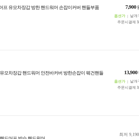
7,900
프 유모차장갑 방한 핸드워머 손잡이커버 핸들부품
옵션가
낱개
주문시결제
3
13,900
유모차장갑 핸드워머 안전바커버 방한손잡이 웨건핸들
옵션가
낱개
주문시결제
3
최저 9,19
핸드머프 방수 핸드워머