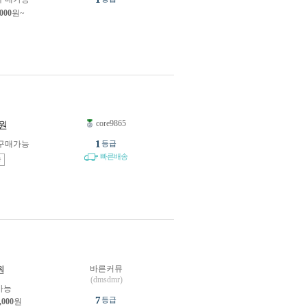
,000
원~
core9865
원
1
구매가능
등급
빠른배송
송
바른커뮤
원
(dmsdmr)
가능
7
등급
,000
원