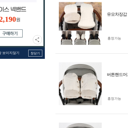
유모차장갑 
2,190
원
흥정가능
창 보이지않기
창닫기
버튼핸드머프
흥정가능