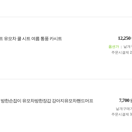
12,250
 유모차 쿨 시트 여름 통풍 카시트
옵션가
낱개
주문시결제
2
7,700
갑 방한손잡이 유모차방한장갑 강아지유모차핸드머프
낱개구매
주문시결제
3