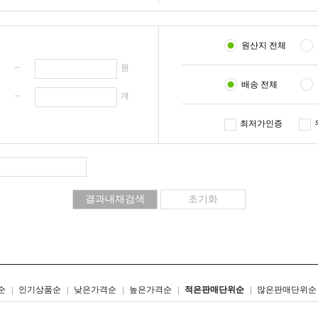
원산지 전체
원 ~
원
배송 전체
개 ~
개
최저가인증
리스트형
갤러리형
순
인기상품순
낮은가격순
높은가격순
적은판매단위순
많은판매단위순