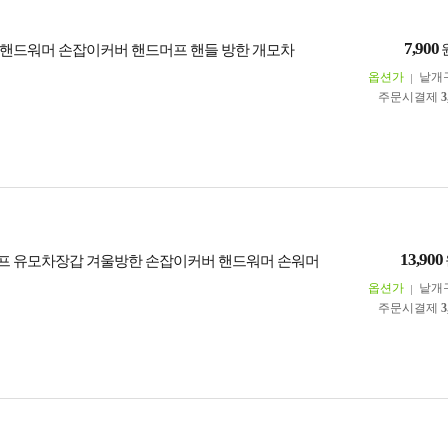
7,900
핸드워머 손잡이커버 핸드머프 핸들 방한 개모차
옵션가
낱개
주문시결제
3
13,900
 유모차장갑 겨울방한 손잡이커버 핸드워머 손워머
옵션가
낱개
주문시결제
3