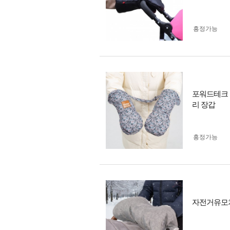
흥정가능
포워드테크 
리 장갑
흥정가능
자전거유모