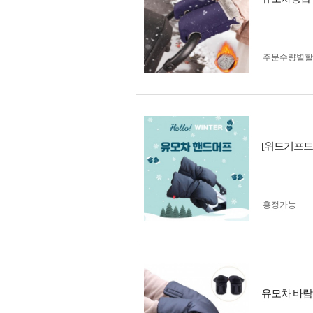
주문수량별할
[위드기프트
흥정가능
유모차 바람