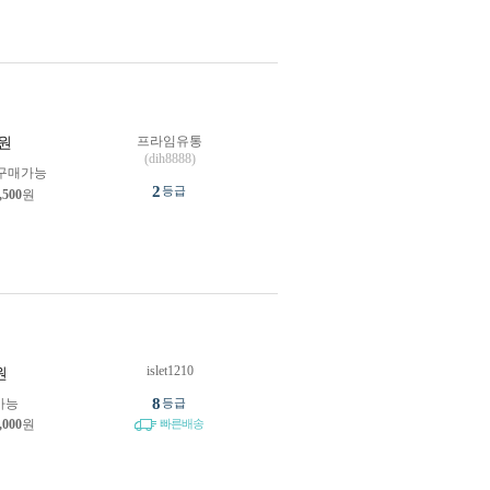
프라임유통
원
(dih8888)
구매가능
2
등급
,500
원
islet1210
원
8
가능
등급
,000
원
빠른배송