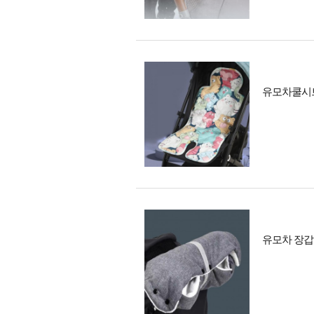
유모차쿨시트
유모차 장