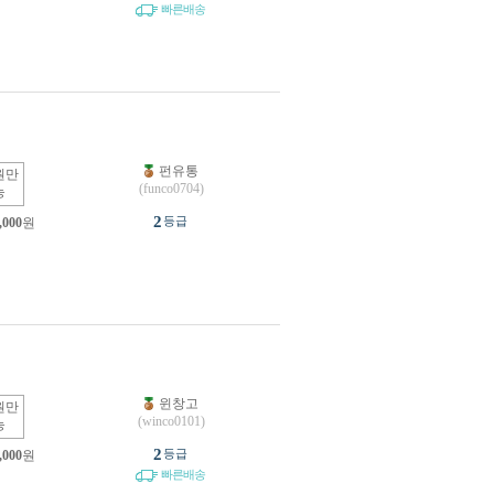
빠른배송
펀유통
원만
(funco0704)
능
2
등급
,000
원
윈창고
원만
(winco0101)
능
2
등급
,000
원
빠른배송