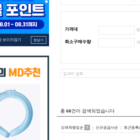
가격대
창 보이지않기
창닫기
최소구매수량
총
60
건이 검색되었습니다
도매꾹랭킹순
신규공급사순
최근등록