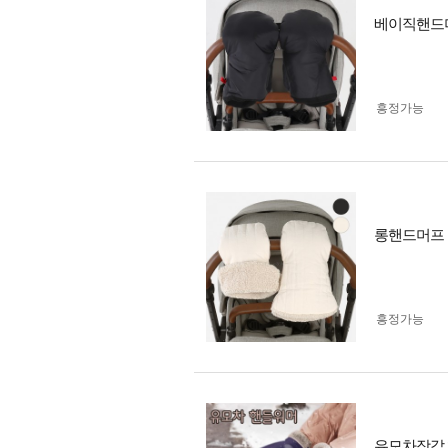
베이직핸드머
흥정가능
롱핸드머프 
흥정가능
유모차장갑 