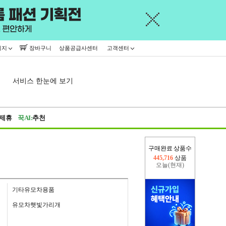
이지
장바구니
상품공급사센터
고객센터
서비스 한눈에 보기
제휴
꾹AI:
추천
구매완료 상품수
오늘(현재)
376,336
상품
어제
445,716
상품
기타유모차용품
유모차햇빛가리개