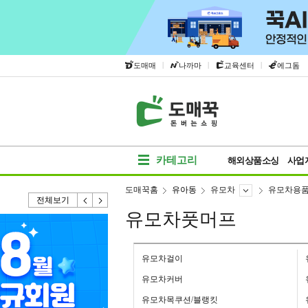
|
|
|
도매매
나까마
교육센터
에그돔
카테고리
해외상품소싱
사업
도매꾹홈
유아동
유모차
유모차용
전체보기
유모차풋머프
유모차걸이
유모차커버
유모차목쿠션/블랭킷