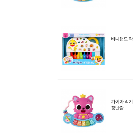
바니랜드 악
가이아 악기놀
장난감