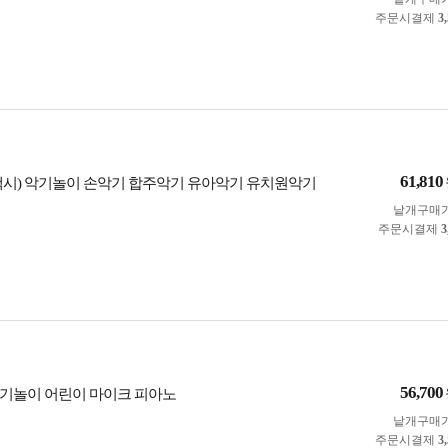
주문시결제
3
61,810
맥시) 악기놀이 손악기 합주악기 유아악기 유치원악기
낱개구매
주문시결제
3
56,700
기놀이 어린이 마이크 피아노
낱개구매
주문시결제
3