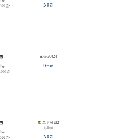
3
등급
,500
원~
gplace0824
원
9
가능
등급
,000
원
모두세일2
원
(pilot)
가능
3
등급
,500
원~