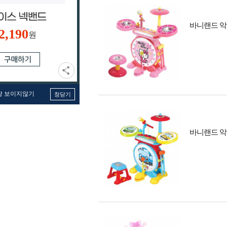
바니랜드 
2,190
원
창 보이지않기
창닫기
바니랜드 악