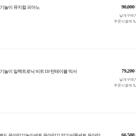
90,000
기놀이 뮤지컬 피아노
낱개구매
주문시결제
3
79,200
기놀이 일렉트로닉 비트 DJ 턴테이블 믹서
낱개구매
주문시결제
3
66,500
밴드 유아악기놀이세트 유아악기 악기선물세트 유아악