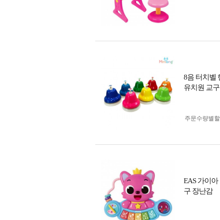
8음 터치벨
유치원 교구
주문수량별할
EAS 가이아
구 장난감