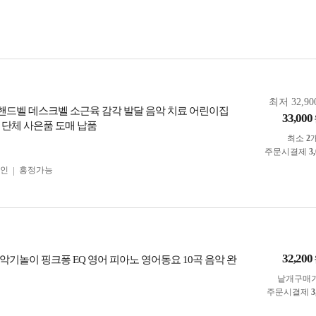
최저 32,90
 핸드벨 데스크벨 소근육 감각 발달 음악 치료 어린이집
33,000
 단체 사은품 도매 납품
최소
2
주문시결제
3
인
흥정가능
32,200
 악기놀이 핑크퐁 EQ 영어 피아노 영어동요 10곡 음악 완
낱개구매
주문시결제
3