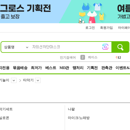
로그인
회원가입
마이페
상품명
10
1
4
5
6
7
8
9
파우치
등산
벨트
실리콘
양말
모자
양산
여성패션
152
395
555
12
1
1
5
3
2
케이스
인기검색어
12
3
생수
454
자전용
묶음배송
최저가
베스트
MD관
땡처리
기획전
판촉관
이벤트&
기놀이
타악기
악기세트
나팔
실로폰
마이크/노래방