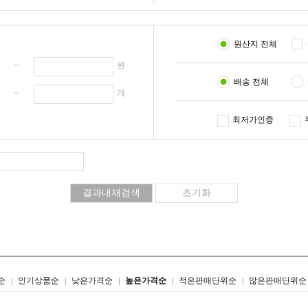
원산지 전체
원 ~
원
배송 전체
개 ~
개
최저가인증
리스트형
갤러리형
순
인기상품순
낮은가격순
높은가격순
적은판매단위순
많은판매단위순