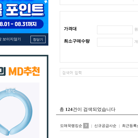
가격대
창 보이지않기
창닫기
최소구매수량
총
124
건이 검색되었습니다
도매꾹랭킹순
신규공급사순
최근등록