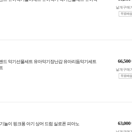
낱개구매
무료배
66,500
밴드 악기선물세트 유아악기장난감 유아리듬악기세트
트
낱개구매
무료배
63,000
기놀이 핑크퐁 아기 상어 드럼 실로폰 피아노
낱개구매