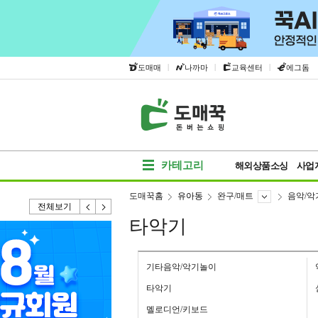
|
|
|
도매매
나까마
교육센터
에그돔
카테고리
해외상품소싱
사업
도매꾹홈
유아동
완구/매트
음악/악
전체보기
타악기
기타음악/악기놀이
타악기
멜로디언/키보드