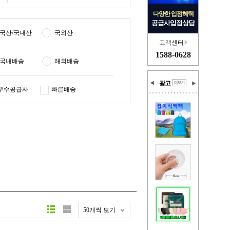
다양한 입점혜택
공급사입점상담
국산/국내산
국외산
고객센터
1588-0628
국내배송
해외배송
광고
우수공급사
빠른배송
50개씩 보기