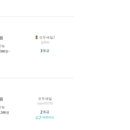
모두세일2
원
(pilot)
가능
3
등급
,500
원~
모두세일
원
(mys0529)
가능
2
등급
,500
원
빠른배송