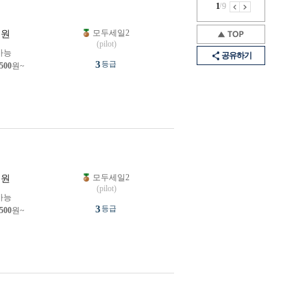
1
/
9
모두세일2
원
(pilot)
가능
공유하기
3
등급
,500
원~
모두세일2
원
(pilot)
가능
3
등급
,500
원~