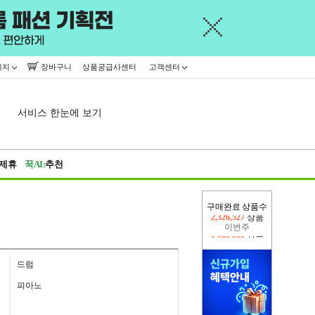
이지
장바구니
상품공급사센터
고객센터
서비스 한눈에 보기
제휴
꾹AI:
추천
구매완료 상품수
이번주
2,282,829
상품
지난주
2,326,527
상품
드럼
피아노