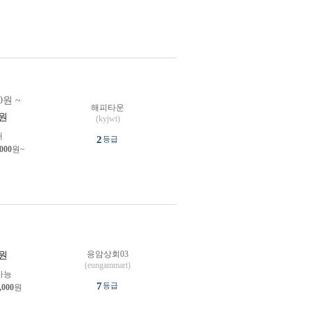
0원 ~
해피타운
원
(kyjwt)
개
2
등급
,000
원~
응암상회03
원
(eungammart)
가능
7
등급
,000
원