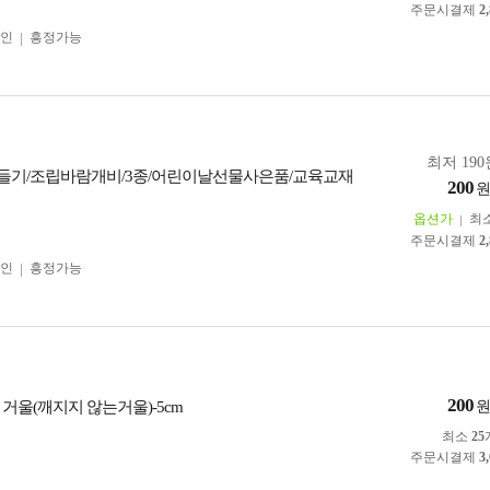
주문시결제
2
인
흥정가능
최저 190
들기/조립바람개비/3종/어린이날선물사은품/교육교재
200
옵션가
최
주문시결제
2
인
흥정가능
200
거울(깨지지 않는거울)-5cm
최소
25
주문시결제
3