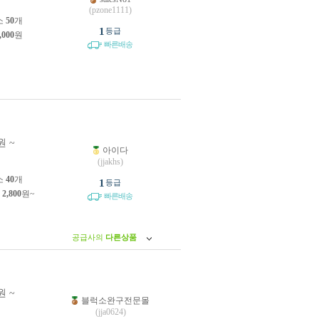
원
(pzone1111)
소
50
개
1
등급
,000
원
빠른배송
원 ~
아이다
원
(jjakhs)
소
40
개
1
등급
제
2,800
원~
빠른배송
공급사의
다른상품
원 ~
블럭소완구전문몰
원
(jja0624)