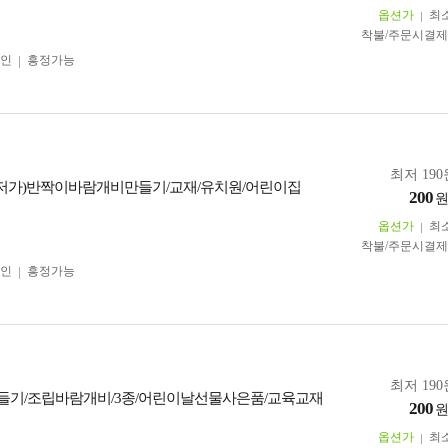
옵션가
최
착불/주문시결
인
흥정가능
최저 190
최저가)반짝이바람개비만들기/교재/유치원/어린이집
200
옵션가
최
착불/주문시결
인
흥정가능
최저 190
들기/조립바람개비/3종/어린이날선물사은품/교육교재
200
옵션가
최