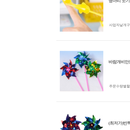
병아리 쏘기
사업자 낱개
바람개비만
주문수량별할
(최저가)반짝