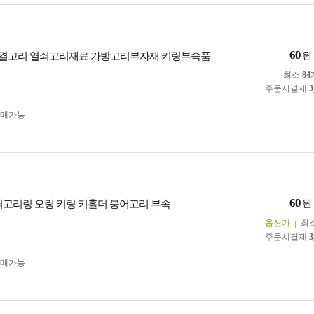
60
 연결고리 열쇠고리재료 가방고리부자재 키링부속품
원
최소
84
주문시결제
3
구매가능
60
열쇠고리링 오링 키링 키홀더 붕어고리 부속
원
옵션가
최
주문시결제
3
구매가능