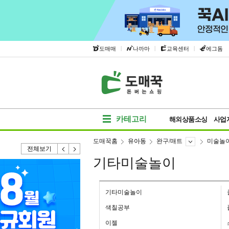
|
|
|
도매매
나까마
교육센터
에그돔
카테고리
해외상품소싱
사업
도매꾹홈
유아동
완구/매트
미술놀
전체보기
기타미술놀이
기타미술놀이
색칠공부
이젤