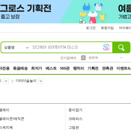
로그인
회원가입
마이페
상품명
10
1
4
5
6
7
8
9
키링
미니
말랑이
선풍기
가방
양말
짱구
텀블러
23
2
1
1
7
3
2
파우치
인기검색어
3
모자
자전용
묶음배송
최저가
베스트
MD관
땡처리
기획전
판촉관
이벤트&
이
기타미술놀이
클레이
종이접기
플레이콘/매직콘
크레파스
스케치북
그림판