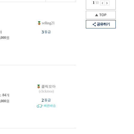
1
/
10
selling21
공유하기
3
개
등급
,000
원
클릭모아
(clickmoa)
소
84
개
2
등급
,000
원
빠른배송