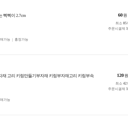
60
 삑삑이 2.7cm
원
최소
85
주문시결제
3
구매가능
흥정가능
120
부자재 고리 키링만들기부자재 키링부자재고리 키링부속
최소
42
주문시결제
3
구매가능