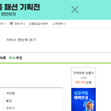
이지
장바구니
상품공급사센터
고객센터
서비스 한눈에 보기
제휴
꾹AI:
추천
어제
구매완료 상품수
445,716
상품
오늘(현재)
322,183
상품
색연필
물감
오리기