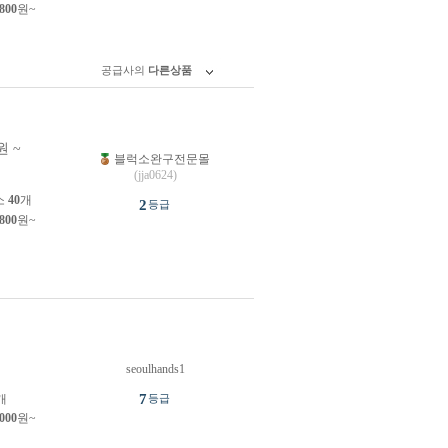
,800
원~
공급사의
다른상품
원 ~
블럭소완구전문몰
원
(jja0624)
소
40
개
2
등급
,800
원~
seoulhands1
원
7
개
등급
,000
원~