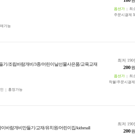
180
옵션가
최
주문시결제
3
구매가능
최저 190
들기/조립바람개비/3종/어린이날선물사은품/교육교재
200
옵션가
최
착불/주문시결
인
흥정가능
최저 190
이바람개비만들기/교재/유치원/어린이집/kidsmall
200