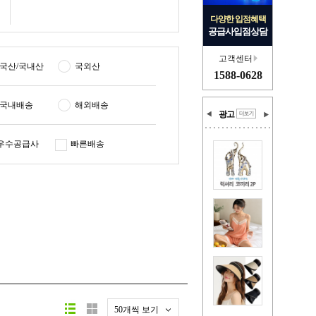
다양한 입점혜택
공급사입점상담
고객센터
국산/국내산
국외산
1588-0628
국내배송
해외배송
광고
우수공급사
빠른배송
50개씩 보기