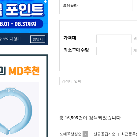
크레욜라
가격대
창 보이지않기
창닫기
최소구매수량
총
16,505
건이 검색되었습니다
도매꾹랭킹순
신규공급사순
최근등록