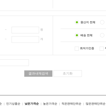
원산지 전체
원 ~
원
배송 전체
개 ~
개
최저가인증
리스트형
갤러리형
순
인기상품순
낮은가격순
높은가격순
적은판매단위순
많은판매단위순