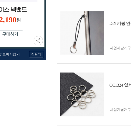
2,190
원
DIY 키링
사업자 낱개
창 보이지않기
창닫기
OC1324 
사업자 낱개