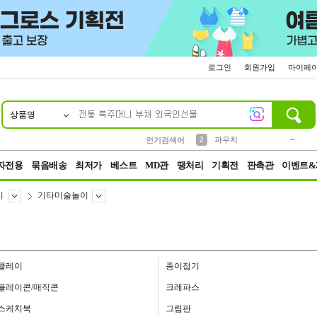
로그인
회원가입
마이페
상품명
10
1
4
5
6
7
8
9
키링
미니
말랑이
선풍기
가방
양말
짱구
텀블러
23
2
1
1
7
3
2
파우치
인기검색어
3
모자
자전용
묶음배송
최저가
베스트
MD관
땡처리
기획전
판촉관
이벤트&
이
기타미술놀이
클레이
종이접기
플레이콘/매직콘
크레파스
스케치북
그림판