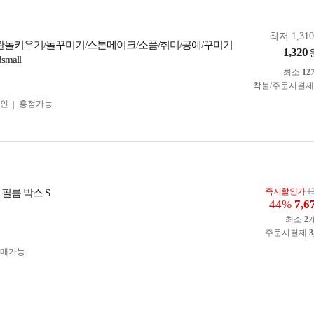
최저 1,31
완돌키우기/돌꾸미기/스톤메이크/소품/취미/공예/꾸미기
1,320
mall
최소
12
착불/주문시결
인
흥정가능
즉시할인가
1
필름 박스 S
44%
7,6
최소
2
주문시결제
3
구매가능