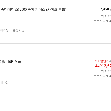
2,450
(종이레이스) 2500 종이 레이스 (사이즈 혼합)
최소
3
주문시결제
3
구매가능
흥정가능
즉시할인가
4
비 10P 19cm
44%
2,6
최소
2
주문시결제
3
구매가능