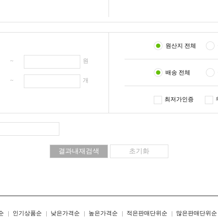
원산지 전체
원 ~
원
배송 전체
개 ~
개
최저가인증
리스트형
갤러리형
순
인기상품순
낮은가격순
높은가격순
적은판매단위순
많은판매단위순