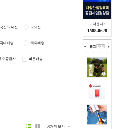
다양한 입점혜택
공급사입점상담
고객센터
국산/국내산
국외산
1588-0628
국내배송
해외배송
광고
우수공급사
빠른배송
50개씩 보기