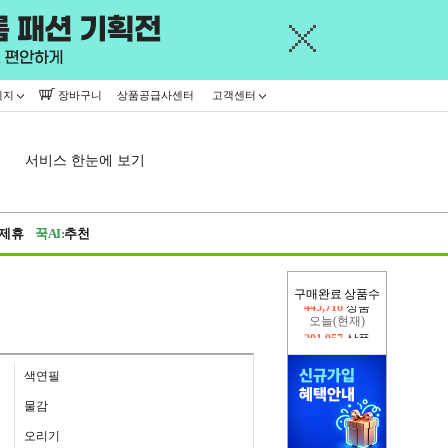
이지
장바구니
상품공급사센터
고객센터
서비스 한눈에 보기
제휴
꾹AI:
추천
구매완료 상품수
오늘(현재)
201,957
상품
어제
445,716
상품
색연필
물감
오리기