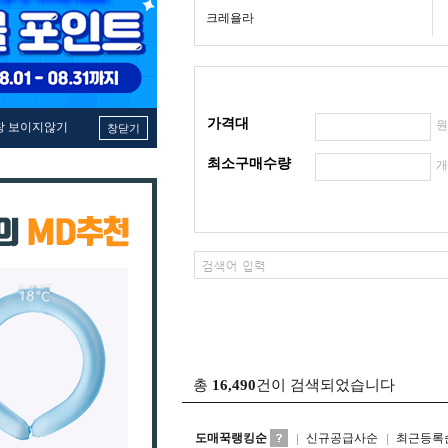
크레욜라
가격대
창 보이지않기
창닫기
최소구매수량
총
16,490
건이 검색되었습니다
도매꾹랭킹순
신규공급사순
최근등록