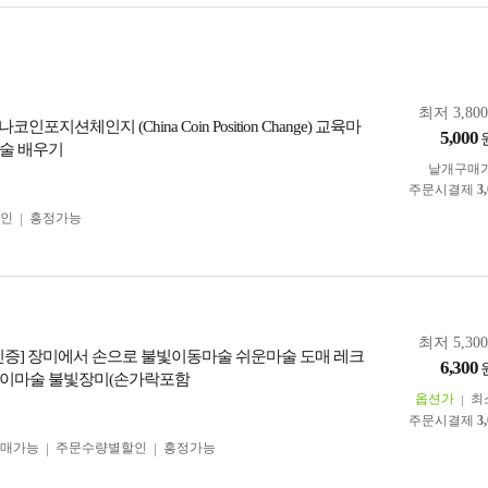
최저 3,80
코인포지션체인지 (China Coin Position Change) 교육마
5,000
술 배우기
낱개구매
주문시결제
3
인
흥정가능
최저 5,30
C인증] 장미에서 손으로 불빛이동마술 쉬운마술 도매 레크
6,300
린이마술 불빛장미(손가락포함
옵션가
최
주문시결제
3
구매가능
주문수량별할인
흥정가능