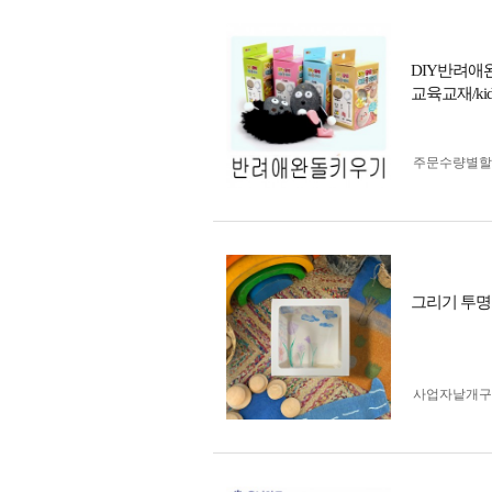
DIY반려애
교육교재/kids
주문수량별할
그리기 투명 
사업자 낱개