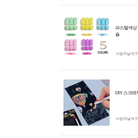
파스텔색상 
슐
사업자 낱개
DIY 스크레
사업자 낱개