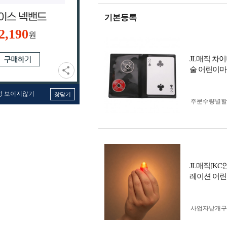
기본등록
2,190
원
JL매직 차이나
술 어린이마
창 보이지않기
창닫기
주문수량별할
JL매직[K
레이션 어
사업자 낱개