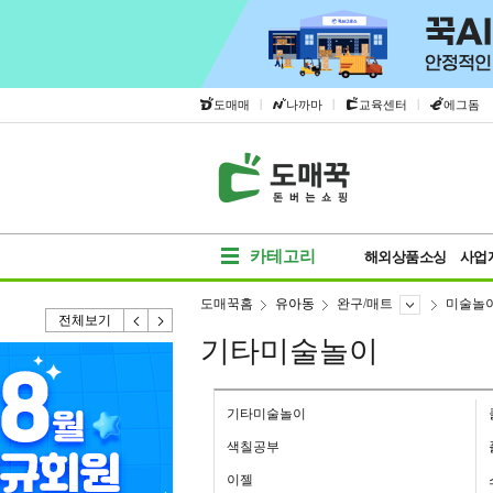
|
|
|
도매매
나까마
교육센터
에그돔
카테고리
해외상품소싱
사업
도매꾹홈
유아동
완구/매트
미술놀
전체보기
기타미술놀이
기타미술놀이
색칠공부
이젤