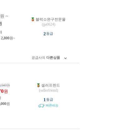
0원 ~
블럭소완구전문몰
원
(jja0624)
개
2
등급
제
2,800
원~
공급사의
다른상품
3,940
원
셀러프렌드
70
(sellerfriend)
원
개
1
등급
,000
원
빠른배송