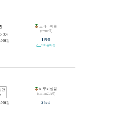
도매라미몰
원
(rmmall)
소
2
개
1
등급
,000
원
빠른배송
비투비살림
원만
(sarlim2020)
능
2
등급
,000
원