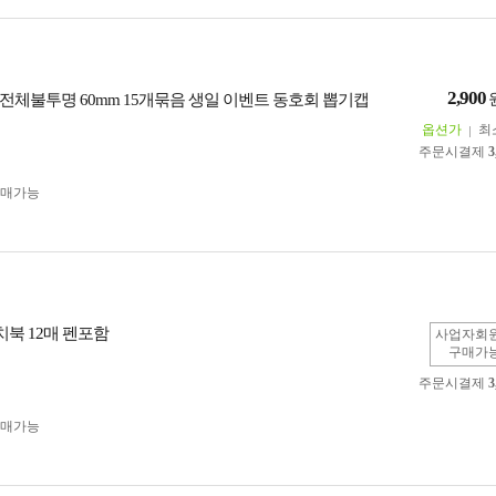
2,900
전체불투명 60mm 15개묶음 생일 이벤트 동호회 뽑기캡
옵션가
최
주문시결제
3
구매가능
치북 12매 펜포함
사업자회
구매가
주문시결제
3
구매가능