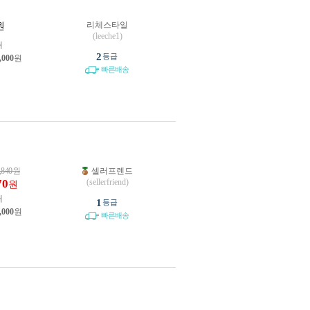
리체스타일
원
(leeche1)
개
2
등급
,000
원
빠른배송
,840
원
셀러프렌드
70
(sellerfriend)
원
개
1
등급
,000
원
빠른배송