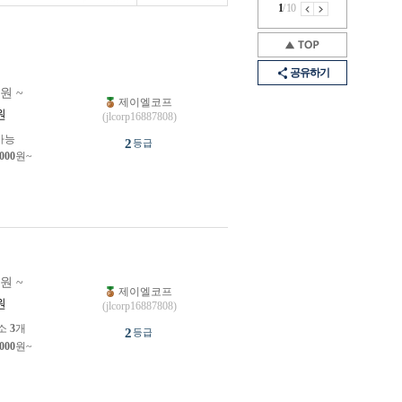
1
/
10
공유하기
0원 ~
제이엘코프
원
(jlcorp16887808)
가능
2
등급
,000
원~
0원 ~
제이엘코프
원
(jlcorp16887808)
소
3
개
2
등급
,000
원~