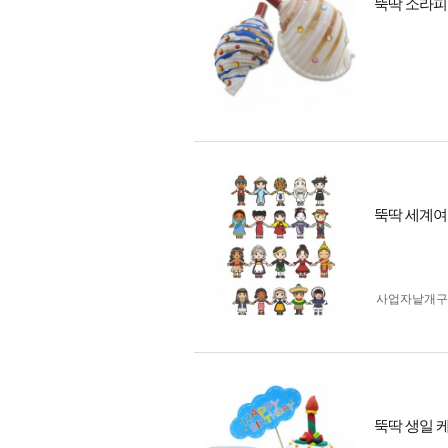
뚝딱 소라피
뚝딱 세계여
사업자 낱개
뚝딱 생일 