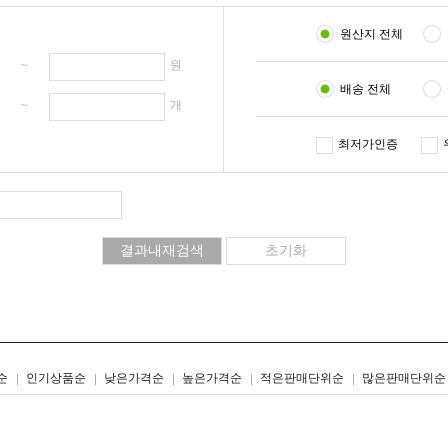
원산지 전체
원 ~
원
배송 전체
개 ~
개
최저가인증
리스트형
갤러리형
순
인기상품순
낮은가격순
높은가격순
적은판매단위순
많은판매단위순