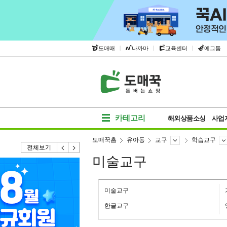
|
|
|
도매매
나까마
교육센터
에그돔
카테고리
해외상품소싱
사업
도매꾹홈
유아동
교구
학습교구
전체보기
미술교구
미술교구
한글교구