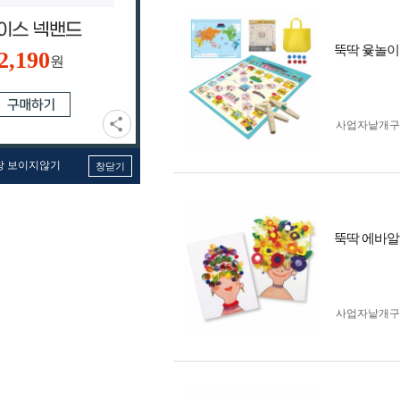
뚝딱 윷놀이
2,190
원
사업자 낱개
창 보이지않기
창닫기
뚝딱 에바알
사업자 낱개