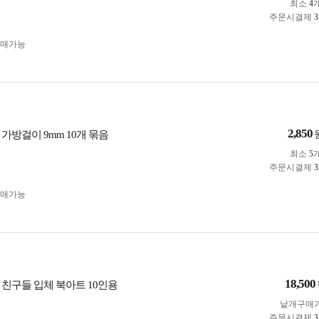
최소
4
주문시결제
3
구매가능
2,850
가방걸이 9mm 10개 묶음
최소
5
주문시결제
3
구매가능
18,500
 친구들 입체 북아트 10인용
낱개구매
주문시결제
3