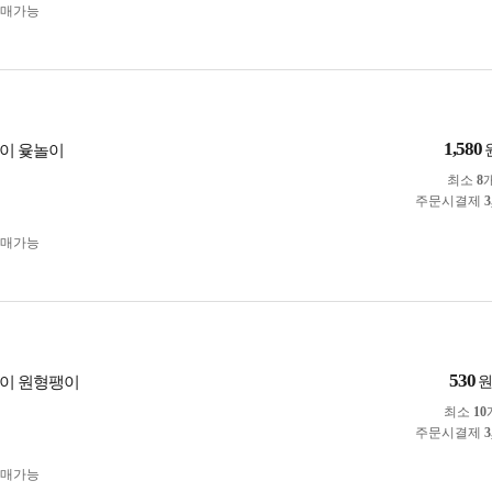
구매가능
1,580
이 윷놀이
최소
8
주문시결제
3
구매가능
530
이 원형팽이
최소
10
주문시결제
3
구매가능