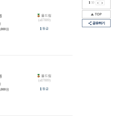
1
/
10
올드림
원
(all7889)
공유하기
개
1
등급
,000
원
올드림
원
(all7889)
개
1
등급
,000
원