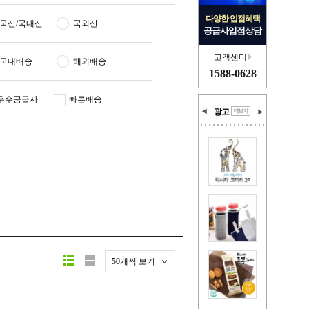
다양한 입점혜택
국산/국내산
국외산
공급사입점상담
고객센터
국내배송
해외배송
1588-0628
우수공급사
빠른배송
광고
50개씩 보기