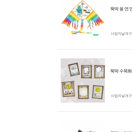
뚝딱 용 연
사업자 낱개
뚝딱 수묵화
사업자 낱개