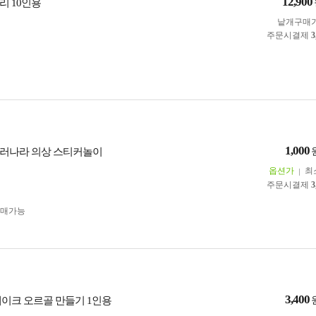
12,900
리 10인용
낱개구매
주문시결제
3
1,000
러나라 의상 스티커놀이
옵션가
최
주문시결제
3
구매가능
3,400
케이크 오르골 만들기 1인용