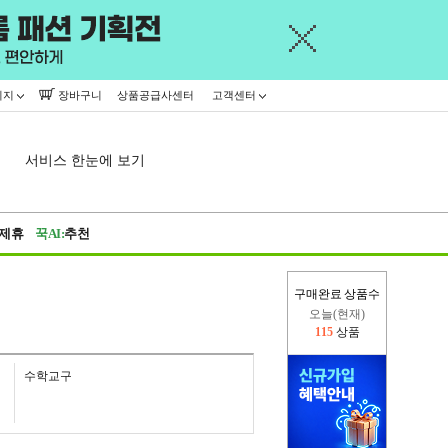
이지
장바구니
상품공급사센터
고객센터
서비스 한눈에 보기
제휴
꾹AI:
추천
구매완료 상품수
오늘(현재)
115
상품
어제
445,716
상품
수학교구