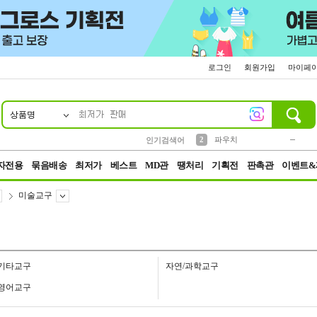
로그인
회원가입
마이페
상품명
10
1
4
5
6
7
8
9
키링
미니
말랑이
선풍기
가방
양말
짱구
텀블러
23
2
1
1
7
3
2
파우치
인기검색어
3
모자
자전용
묶음배송
최저가
베스트
MD관
땡처리
기획전
판촉관
이벤트&
미술교구
기타교구
자연/과학교구
영어교구