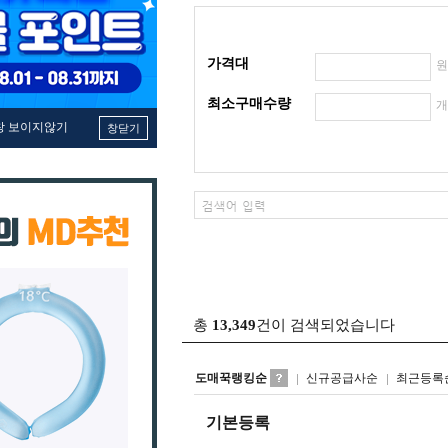
가격대
최소구매수량
창 보이지않기
창닫기
총
13,349
건이 검색되었습니다
도매꾹랭킹순
신규공급사순
최근등록
기본등록