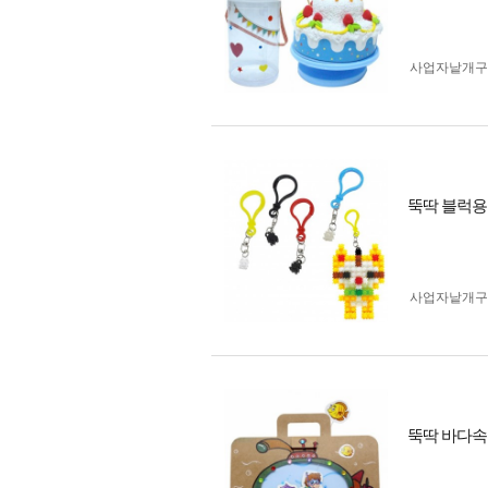
사업자 낱개
뚝딱 블럭용 
사업자 낱개
뚝딱 바다속