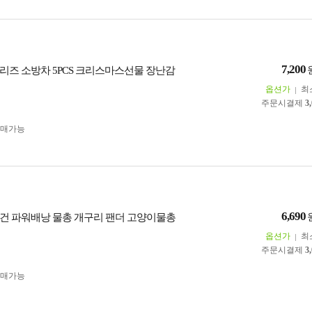
7,200
리즈 소방차 5PCS 크리스마스선물 장난감
옵션가
최
주문시결제
3
구매가능
6,690
건 파워배낭 물총 개구리 팬더 고양이물총
옵션가
최
주문시결제
3
구매가능