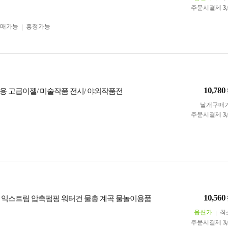
주문시결제
3
구매가능
흥정가능
10,780
용 고급이젤/ 미술작품 전시/ 야외작품전
낱개구매
주문시결제
3
10,560
 익스트림 압축펌핑 워터건 물총 계곡 물놀이용품
옵션가
최
주문시결제
3