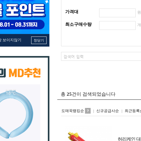
가격대
최소구매수량
창 보이지않기
창닫기
총
25
건이 검색되었습니다
도매꾹랭킹순
신규공급사순
최근등록
허리케인 대