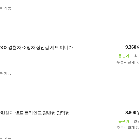
구매가능
9,360
SOS 경찰차 소방차 장난감 세트 미니카
옵션가
최
주문시결제
3
구매가능
8,800
간편설치 셀프 블라인드 일반형 암막형
옵션가
최
주문시결제
3