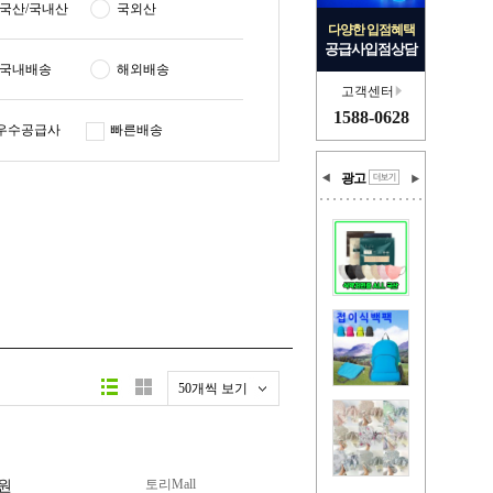
국산/국내산
국외산
다양한 입점혜택
공급사입점상담
국내배송
해외배송
고객센터
1588-0628
우수공급사
빠른배송
광고
50개씩 보기
토리Mall
원