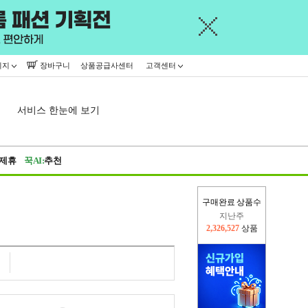
이지
장바구니
상품공급사센터
고객센터
서비스 한눈에 보기
제휴
꾹AI:
추천
구매완료 상품수
지난주
2,326,527
상품
이번주
2,227,001
상품