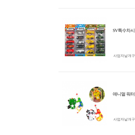
SV특수차시
사업자 낱개
애니멀 워터
사업자 낱개