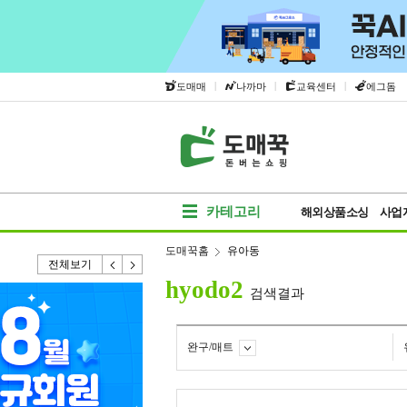
|
|
|
도매매
나까마
교육센터
에그돔
카테고리
해외상품소싱
사업
도매꾹홈
유아동
전체보기
hyodo2
검색결과
완구/매트