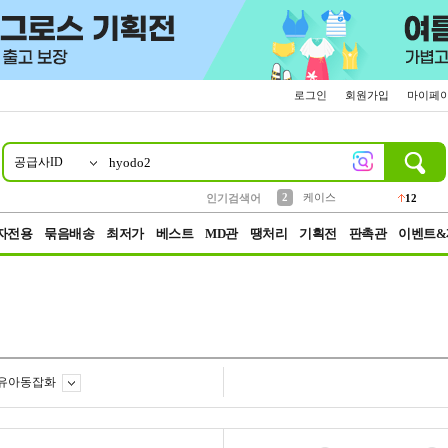
로그인
회원가입
마이페
공급사ID
10
1
4
5
6
7
8
9
파우치
등산
벨트
실리콘
양말
모자
양산
여성패션
152
395
555
12
1
1
5
3
2
케이스
인기검색어
12
3
생수
454
자전용
묶음배송
최저가
베스트
MD관
땡처리
기획전
판촉관
이벤트&
유아동잡화