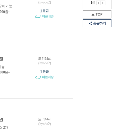
(hyodo2)
1
/
9
구매가능
1
등급
,000
원~
빠른배송
공유하기
토리Mall
원
(hyodo2)
가능
1
등급
,000
원~
빠른배송
토리Mall
원
(hyodo2)
소
2
개