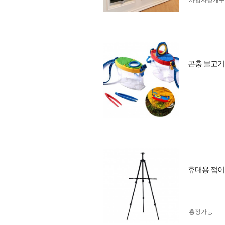
사업자 낱개
곤충 물고기
휴대용 접이
흥정가능