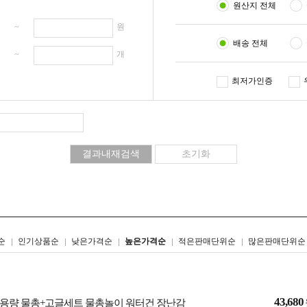
원산지 전체
원 ~
원
배송 전체
개 ~
개
최저가인증
리스트형
갤러리형
순
인기상품순
낮은가격순
높은가격순
적은판매단위순
많은판매단위순
43,680
용량 물총+고글세트 물총놀이 워터건 장난감