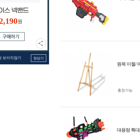
2,190
원
창 보이지않기
창닫기
원목 이젤/
흥정가능
대용량 특대