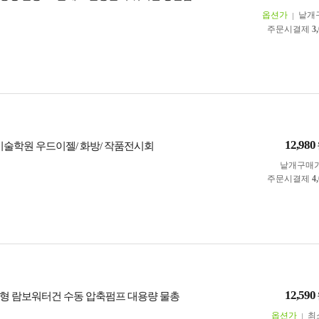
옵션가
낱개
주문시결제
3
12,980
 미술학원 우드이젤/ 화방/ 작품전시회
낱개구매
주문시결제
4
12,590
형 람보워터건 수동 압축펌프 대용량 물총
옵션가
최