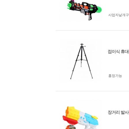
사업자 낱개
접이식 휴대
흥정가능
장거리 발사