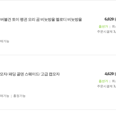
6,020
라 버블건 토이 펭귄 오리 곰 비눗방울 멜로디 비눗방울
옵션가
최
주문시결제
3
구매가능
4,620
모자/ 패딩 골덴 스웨이드/ 고급 캡모자
옵션가
최
주문시결제
3
구매가능
흥정가능