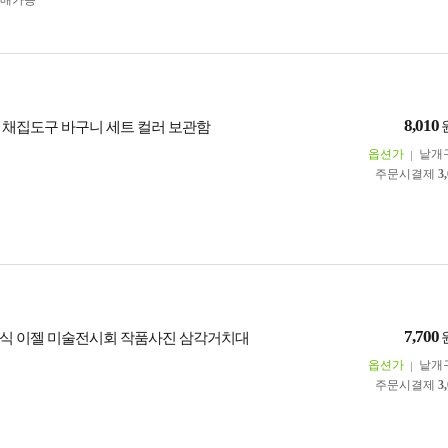
구매가능
8,010
 채집도구 바구니 세트 컬러 보관함
옵션가
낱개
주문시결제
3
7,700
식 이젤 미술전시회 작품사진 삼각거치대
옵션가
낱개
주문시결제
3