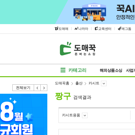
|
|
|
도매매
나까마
교육센터
에그돔
카테고리
해외상품소싱
사업
도매꾹홈
출산
카시트
전체보기
짱구
검색결과
카시트용품