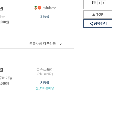
1
/
9
qtdrdome
원
2
가능
등급
,000
원
공유하기
공급사의
다른상품
츄슈스토리
원
(chusue02)
구매가능
8
등급
,000
원
빠른배송