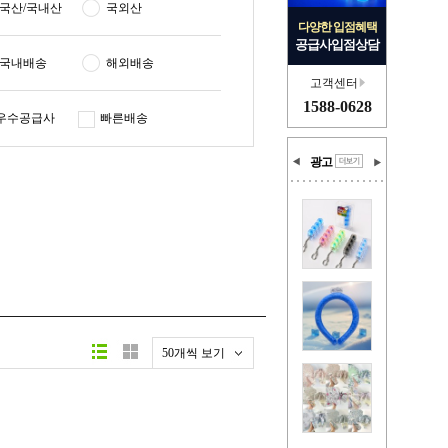
국산/국내산
국외산
다양한 입점혜택
공급사입점상담
국내배송
해외배송
고객센터
1588-0628
우수공급사
빠른배송
광고
50개씩 보기