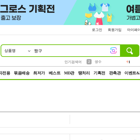
로그인
회원가입
마이페
상품명
10
1
4
5
6
7
8
9
벨트
파우치
등산
실리콘
양말
여성패션
장갑
led
4
3
1
2
4
1
2
생수
인기검색어
1
3
케이스
1
자전용
묶음배송
최저가
베스트
MD관
땡처리
기획전
판촉관
이벤트&