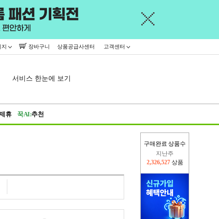
이지
장바구니
상품공급사센터
고객센터
서비스 한눈에 보기
제휴
꾹AI:
추천
구매완료 상품수
지난주
2,326,527
상품
이번주
2,316,120
상품