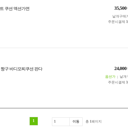
35,500
트 쿠션 액션가면
낱개구매
주문시결제
3
24,000
 짱구 바디모찌쿠션 판다
옵션가
낱개
주문시결제
3
1
총
1
페이지