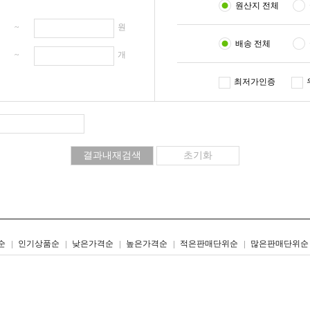
원산지 전체
원 ~
원
배송 전체
개 ~
개
최저가인증
리스트형
갤러리형
순
인기상품순
낮은가격순
높은가격순
적은판매단위순
많은판매단위순