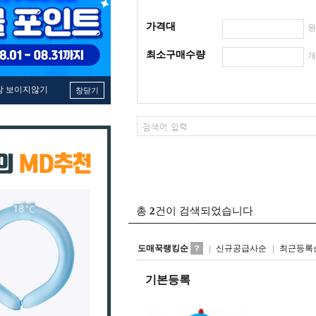
가격대
최소구매수량
창 보이지않기
창닫기
총
2
건이 검색되었습니다
도매꾹랭킹순
신규공급사순
최근등록
기본등록