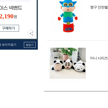
짱구 안전벨
2,190
원
창 보이지않기
창닫기
미니 시리즈