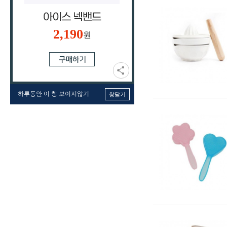
2,190
원
하루동안 이 창 보이지않기
창닫기