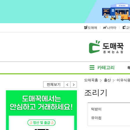
|
|
도매매
나까마
교
카테고리
도매꾹홈
출산
이유식
전체보기
조리기
턱받이
유아컵