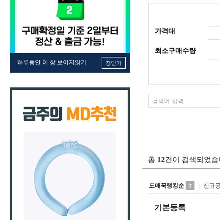
가격대
최소구매수량
하루동안 이 창 보이지않기
창닫기
총
12
건이 검색되었습
도매꾹랭킹순
신규
기본등록