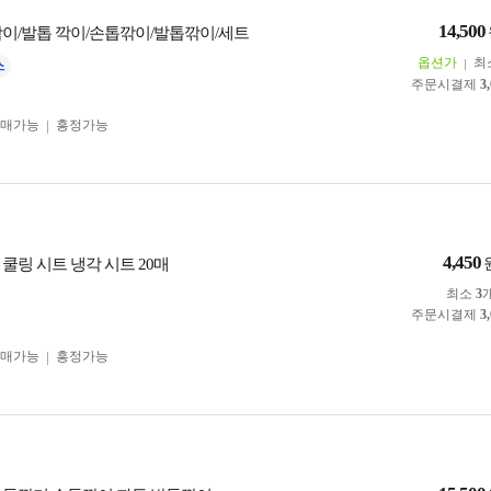
14,500
깎이/발톱 깍이/손톱깎이/발톱깎이/세트
옵션가
최
주문시결제
3
구매가능
흥정가능
4,450
쿨링 시트 냉각 시트 20매
최소
3
주문시결제
3
구매가능
흥정가능