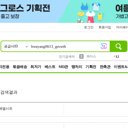
로그인
회원가입
마이페
공급사ID
10
1
4
5
6
7
8
9
파우치
등산
벨트
실리콘
양말
모자
양산
여성패션
152
395
555
12
1
1
5
3
2
케이스
인기검색어
12
3
생수
454
자전용
묶음배송
최저가
베스트
MD관
땡처리
기획전
판촉관
이벤트&
검색결과
해열시트