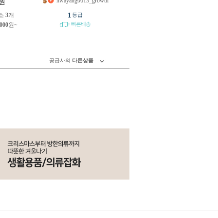
hwayang0613_growth
원
1
소
3
개
등급
빠른배송
,000
원~
공급사의
다른상품