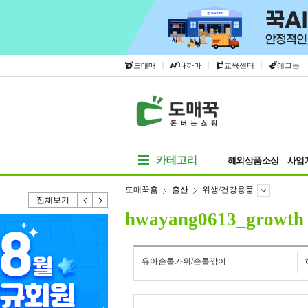
|
|
|
도매매
나까마
교육센터
에그돔
카테고리
해외상품소싱
사업
도매꾹홈
출산
위생/건강용품
전체보기
hwayang0613_growth
유아손톱가위/손톱깎이