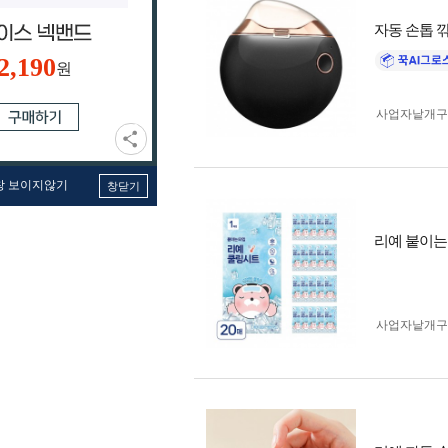
자동 손톱 
2,190
원
사업자 낱개
창 보이지않기
창닫기
리예 붙이는 
사업자 낱개