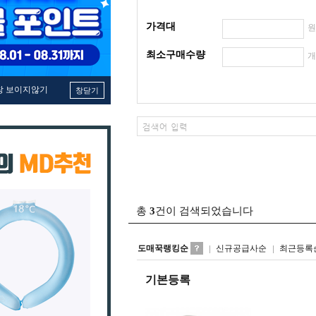
가격대
최소구매수량
창 보이지않기
창닫기
총
3
건이 검색되었습니다
도매꾹랭킹순
신규공급사순
최근등록
기본등록