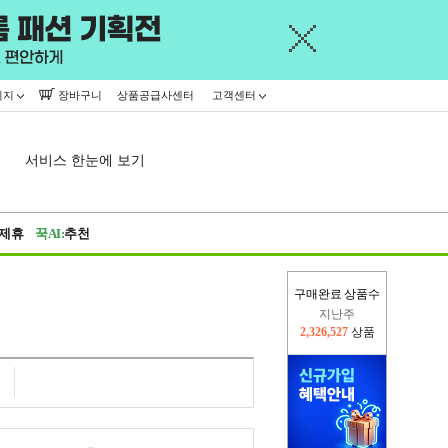
이지
장바구니
상품공급사센터
고객센터
서비스 한눈에 보기
제휴
꾹AI:
추천
구매완료 상품수
지난주
2,326,527
상품
이번주
2,261,556
상품