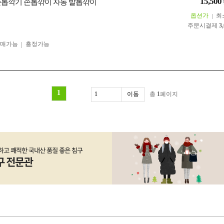
15,500
손톱깍기 손톱깎이 자동 발톱깎이
옵션가
최
주문시결제
3
구매가능
흥정가능
1
총
1
페이지