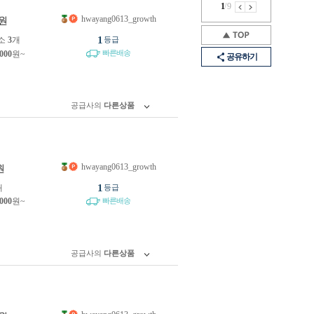
1
/
9
hwayang0613_growth
원
1
소
3
개
등급
빠른배송
,000
원~
공유하기
공급사의
다른상품
hwayang0613_growth
원
1
개
등급
,000
원~
빠른배송
공급사의
다른상품