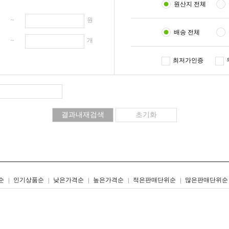
원산지 전체
원 ~
원
배송 전체
개 ~
개
최저가인증
리스트형
갤러리형
순
인기상품순
낮은가격순
높은가격순
적은판매단위순
많은판매단위순