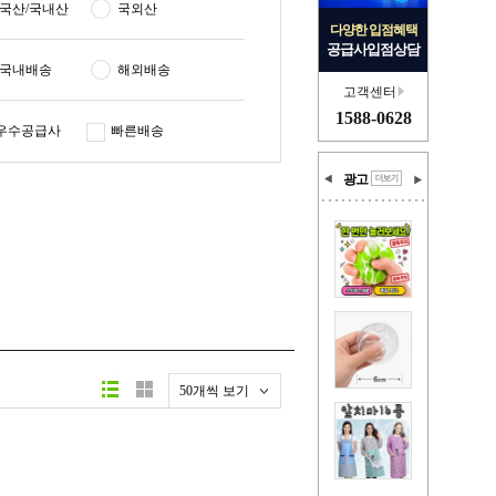
국산/국내산
국외산
다양한 입점혜택
공급사입점상담
국내배송
해외배송
고객센터
1588-0628
우수공급사
빠른배송
광고
50개씩 보기