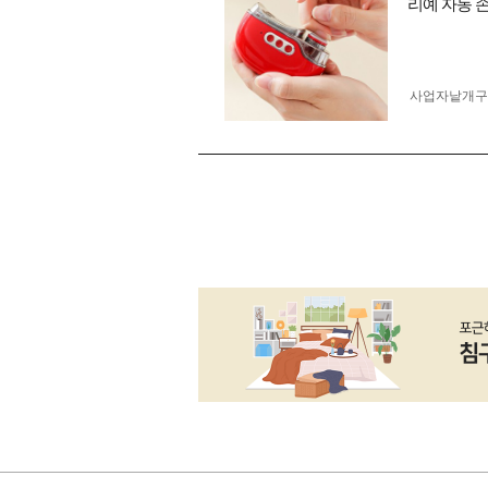
리예 자동 
사업자 낱개