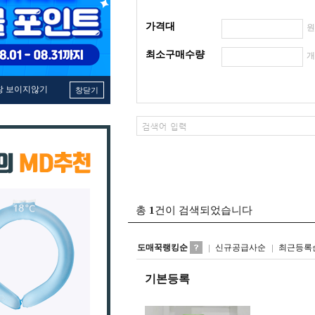
가격대
최소구매수량
창 보이지않기
창닫기
총
1
건이 검색되었습니다
도매꾹랭킹순
신규공급사순
최근등록
기본등록