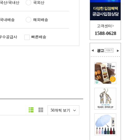
국산/국내산
국외산
다양한 입점혜택
공급사입점상담
국내배송
해외배송
고객센터
1588-0628
우수공급사
빠른배송
광고
50개씩 보기