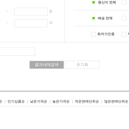
원산지 전체
원 ~
원
배송 전체
개 ~
개
최저가인증
리스트형
갤러리형
순
인기상품순
낮은가격순
높은가격순
적은판매단위순
많은판매단위순