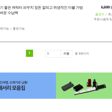
6,600
기 좋은 캐릭터 파우치 정돈 잘되고 위생적인 이불 가방
벼운 수납백
옵션가
최
주문시결제
3
구매가능
흥정가능
1
총
1
페이지