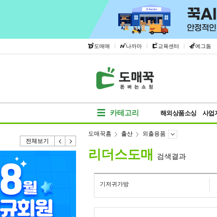
|
|
|
도매매
나까마
교육센터
에그돔
카테고리
해외상품소싱
사업
도매꾹홈
출산
외출용품
전체보기
리더스도매
검색결과
기저귀가방