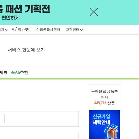
이지
장바구니
상품공급사센터
고객센터
서비스 한눈에 보기
제휴
꾹AI:
추천
구매완료 상품수
어제
445,716
상품
오늘(현재)
16,449
상품