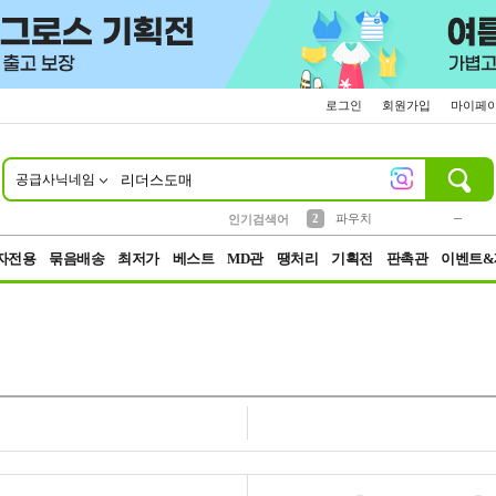
로그인
회원가입
마이페
공급사닉네임
10
1
4
5
6
7
8
9
키링
미니
말랑이
선풍기
가방
양말
짱구
텀블러
23
2
1
1
7
3
2
파우치
인기검색어
3
모자
자전용
묶음배송
최저가
베스트
MD관
땡처리
기획전
판촉관
이벤트&