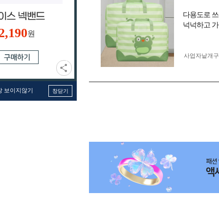
다용도로 쓰
넉넉하고 가
2,190
원
사업자 낱개
창 보이지않기
창닫기