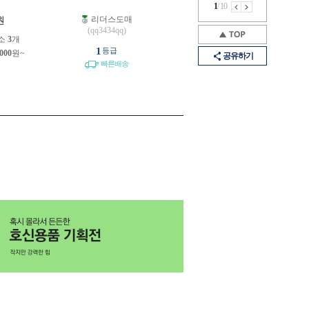
1
/
10
리더스도매
원
(qq3434qq)
소
3
개
1
등급
,000
원~
공유하기
빠른배송