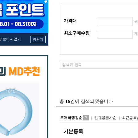
가격대
최소구매수량
창 보이지않기
창닫기
총
16
건이 검색되었습니다
도매꾹랭킹순
신규공급사순
최근등록
기본등록