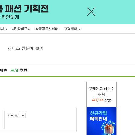
이지
장바구니
상품공급사센터
고객센터
서비스 한눈에 보기
제휴
꾹AI:
추천
어제
구매완료 상품수
445,716
상품
오늘(현재)
111,964
상품
카시트