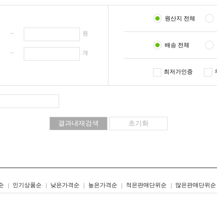
원산지 전체
원 ~
원
배송 전체
개 ~
개
최저가인증
리스트형
갤러리형
순
인기상품순
낮은가격순
높은가격순
적은판매단위순
많은판매단위순