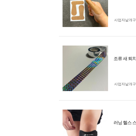
사업자 낱개
조류 새 퇴
사업자 낱개
러닝 헬스 