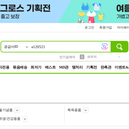
로그인
회원가입
마이페
공급사ID
10
1
4
5
6
7
8
9
키링
미니
말랑이
선풍기
가방
양말
짱구
텀블러
23
2
1
1
7
3
2
파우치
인기검색어
3
모자
자전용
묶음배송
최저가
베스트
MD관
땡처리
기획전
판촉관
이벤트&
돌기념품
목욕용품
위생/건강용품