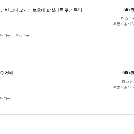
240
선반 코너 모서리 보호대 1P 실리콘 쿠션 투명
최소
25
주문시결제
3
구매가능
흥정가능
900
유 젖병
최소
6
주문시결제
3
구매가능