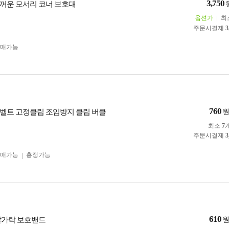
3,750
꺼운 모서리 코너 보호대
옵션가
최
주문시결제
3
구매가능
760
벨트 고정클립 조임방지 클립 버클
최소
7
주문시결제
3
구매가능
흥정가능
610
발가락 보호밴드