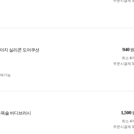
주문시결제
3
940
아지 실리콘 도어쿠션
최소
6
주문시결제
3
구매가능
1,500
목욕솔 바디브러시
최소
4
주문시결제
3