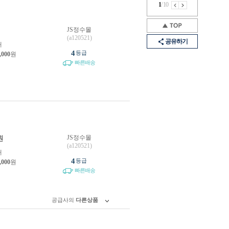
1
/
10
JS정수몰
원
(a120521)
공유하기
개
4
등급
,000
원
빠른배송
JS정수몰
원
(a120521)
개
4
등급
,000
원
빠른배송
공급사의
다른상품