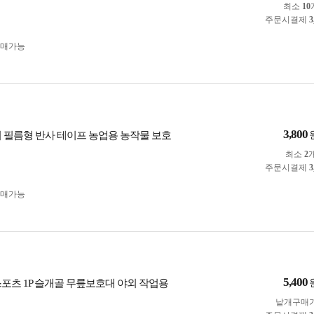
최소
10
주문시결제
3
구매가능
3,800
치 필름형 반사 테이프 농업용 농작물 보호
최소
2
주문시결제
3
구매가능
5,400
스포츠 1P 슬개골 무릎보호대 야외 작업용
낱개구매