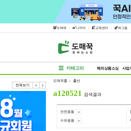
|
|
|
도매매
나까마
교육센터
에그돔
카테고리
해외상품소싱
사업
도매꾹홈
출산
전체보기
a120521
검색결과
안전용품
수유용품