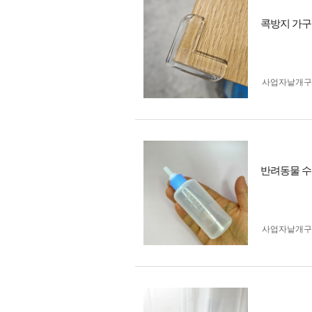
콕방지 가구 
사업자 낱개
반려동물 수
사업자 낱개