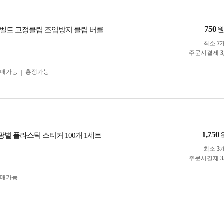
750
벨트 고정클립 조임방지 클립 버클
최소
7
주문시결제
3
구매가능
흥정가능
1,750
광별 플라스틱 스티커 100개 1세트
최소
3
주문시결제
3
구매가능