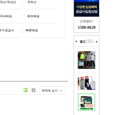
국산/국내산
국외산
다양한 입점혜택
공급사입점상담
국내배송
해외배송
고객센터
1588-0628
우수공급사
빠른배송
광고
50개씩 보기