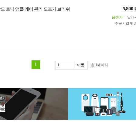
5,800
탈모 토닉 앰플 케어 관리 도포기 브러쉬
옵션가
낱개
주문시결제
3
1
총
1
페이지