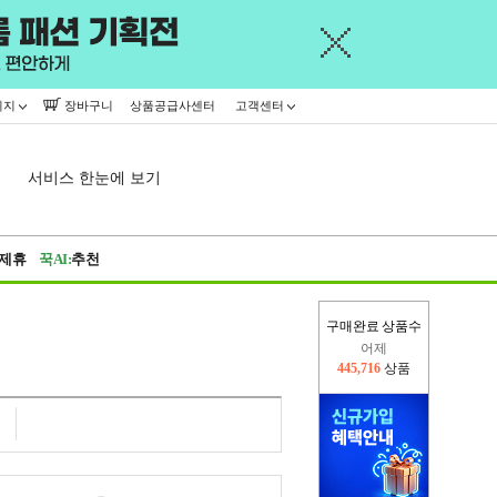
이지
장바구니
상품공급사센터
고객센터
서비스 한눈에 보기
제휴
꾹AI:
추천
구매완료 상품수
어제
445,716
상품
오늘(현재)
8,425
상품