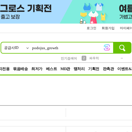
로그인
회원가입
마이페
공급사ID
10
1
4
5
6
7
8
9
키링
미니
말랑이
선풍기
가방
양말
짱구
텀블러
23
2
1
1
7
3
2
파우치
인기검색어
3
모자
자전용
묶음배송
최저가
베스트
MD관
땡처리
기획전
판촉관
이벤트&