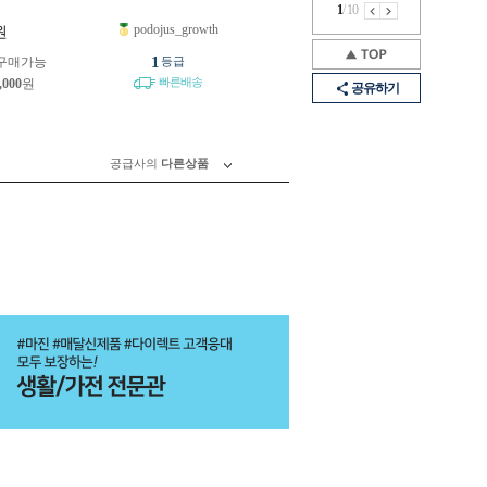
1
/
10
podojus_growth
원
1
구매가능
등급
빠른배송
,000
원
공유하기
공급사의
다른상품