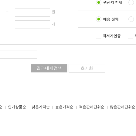
원산지 전체
원 ~
원
배송 전체
개 ~
개
최저가인증
리스트형
갤러리형
순
인기상품순
낮은가격순
높은가격순
적은판매단위순
많은판매단위순