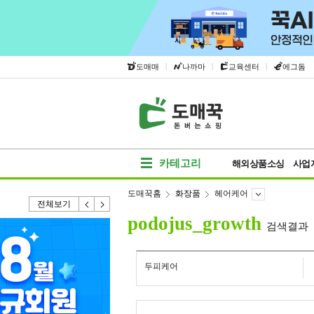
|
|
|
도매매
나까마
교육센터
에그돔
카테고리
해외상품소싱
사업
도매꾹홈
화장품
헤어케어
전체보기
podojus_growth
검색결과
두피케어