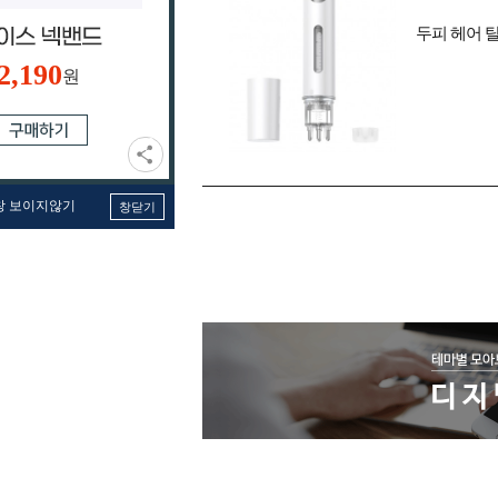
두피 헤어 
2,190
원
창 보이지않기
창닫기