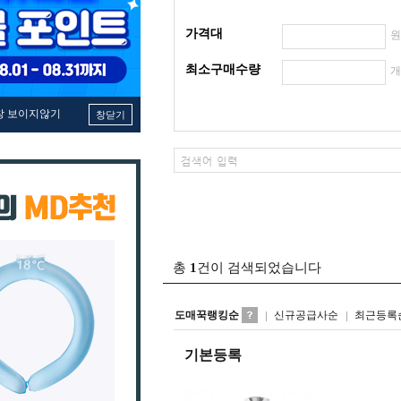
가격대
최소구매수량
창 보이지않기
창닫기
총
1
건이 검색되었습니다
도매꾹랭킹순
신규공급사순
최근등록
기본등록