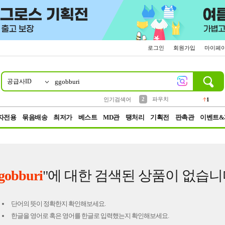
로그인
회원가입
마이페
공급사ID
10
1
4
5
6
7
8
9
키링
선풍기
말랑이
키캡
텀블러
가방
양말
양산
1
1
5
2
2
2
파우치
인기검색어
1
3
모자
2
자전용
묶음배송
최저가
베스트
MD관
땡처리
기획전
판촉관
이벤트&
gobburi
"에 대한 검색된 상품이 없습니
단어의 뜻이 정확한지 확인해보세요.
한글을 영어로 혹은 영어를 한글로 입력했는지 확인해보세요.