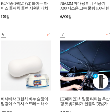
KC인증 1팩(2매입) 붙이는 아
NEO2M 휴대용 미니 선풍기
이스 쿨패치 쿨팩 시원한패치
X98 저소음 고속 쿨링 100단 핸
여름용품 쿨링패치
디팬 손선풍기
170
6,900
원
원
6
7
1
6
바삭바삭 크런치 비누 슬랑이
[도매라인] 차량용 티타늄 우산
말랑이 스퀴시 스트레스 해소
형 햇빛가리개 썬블럭 햇빛가
장난감 3색
림막 유리창열차단 여름 주차