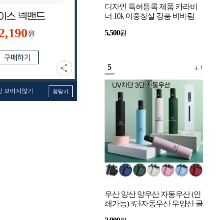
디자인 특허등록 제품 카라비
너 10k 이중창살 강풍 비바람
강한 자동우산 고리우산
2,190
5,500
원
원
5
1
창 보이지않기
창닫기
우산 양산 양우산 자동우산 (인
쇄가능) 3단자동우산 우양산 골
프우산 UV 자외선 차단 미니우