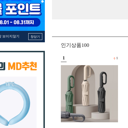
창 보이지않기
창닫기
인기상품100
1
1