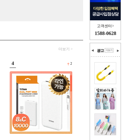
다양한 입점혜택
공급사입점상담
고객센터
1588-0628
더보기 >
광고
4
2