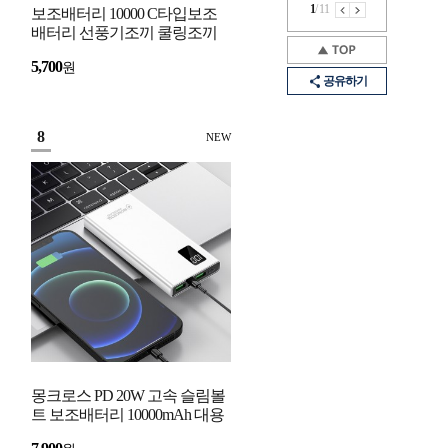
1
/
11
보조배터리 10000 C타입보조
배터리 선풍기조끼 쿨링조끼
베터리 아이폰 보조배터리
5,700
원
USB 핸드폰 휴대폰
공유하기
8
NEW
몽크로스 PD 20W 고속 슬림볼
트 보조배터리 10000mAh 대용
량 잔량표시 C타입 USB 급속