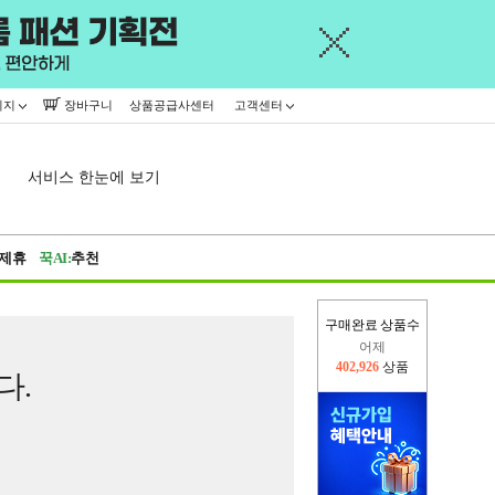
이지
장바구니
상품공급사센터
고객센터
서비스 한눈에 보기
제휴
꾹AI:
추천
구매완료 상품수
어제
402,926
상품
다.
오늘(현재)
365,726
상품