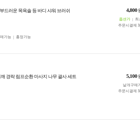
4,800
부드러운 목욕솔 등 바디 샤워 브러쉬
옵션가
최
주문시결제
3
구매가능
흥정가능
5,100
어깨 경락 림프순환 마사지 나무 괄사 세트
낱개구매
주문시결제
3