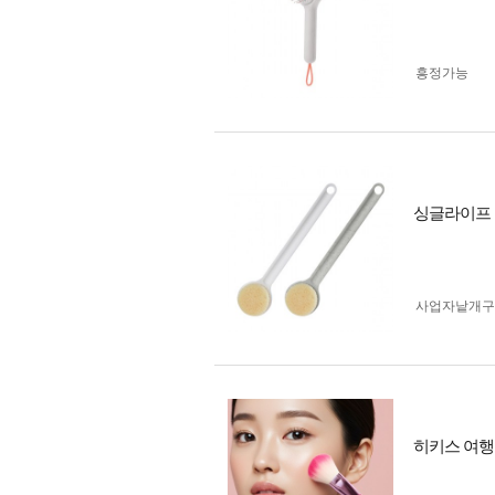
흥정가능
싱글라이프 
사업자 낱개
히키스 여행