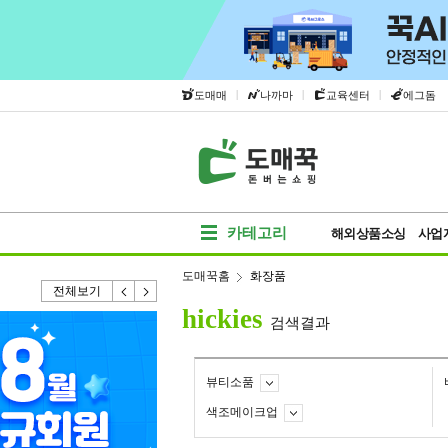
|
|
|
도매매
나까마
교육센터
에그돔
카테고리
해외상품소싱
사업
도매꾹홈
화장품
전체보기
hickies
검색결과
뷰티소품
색조메이크업