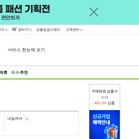
이지
장바구니
상품공급사센터
고객센터
서비스 한눈에 보기
제휴
꾹AI:
추천
구매완료 상품수
어제
445,716
상품
오늘(현재)
289,861
상품
네일케어