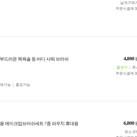
낱개구매
주문시결제
3
4,800
부드러운 목욕솔 등 바디 샤워 브러쉬
옵션가
최
주문시결제
3
구매가능
흥정가능
6,800
용 메이크업브러쉬세트 7종 파우치 휴대용
최소
2