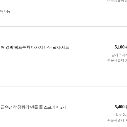
주문시결제
3
구매가능
5,100
어깨 경락 림프순환 마사지 나무 괄사 세트
낱개구매
주문시결제
3
5,400
 급속냉각 청량감 멘톨 쿨 스프레이 2개
최소
2
주문시결제
3