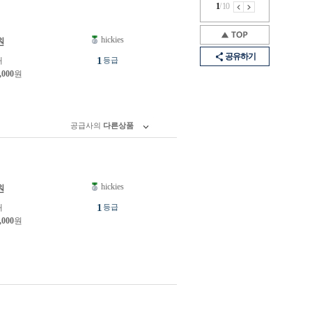
1
/
10
hickies
원
공유하기
1
개
등급
,000
원
공급사의
다른상품
hickies
원
1
개
등급
,000
원