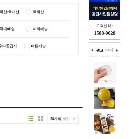
다양한 입점혜택
국산/국내산
국외산
공급사입점상담
고객센터
국내배송
해외배송
1588-0628
우수공급사
빠른배송
광고
50개씩 보기