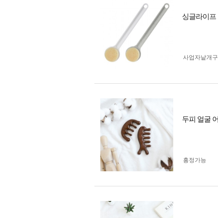
싱글라이프 
사업자 낱개
두피 얼굴 
흥정가능