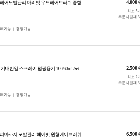
4,000
 헤어모발관리 머리빗 우드헤어브러쉬 중형
최소
5
주문시결제
3
구매가능
흥정가능
2,500
기내반입 스프레이 펌핑용기 100/60mLSet
최소
2
주문시결제
3
구매가능
흥정가능
6,500
두피마사지 모발관리 헤어빗 원형에어브러쉬