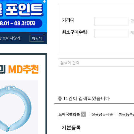
가격대
최소구매수량
창 보이지않기
창닫기
총
11
건이 검색되었습니다
도매꾹랭킹순
신규공급사순
최근등록
기본등록