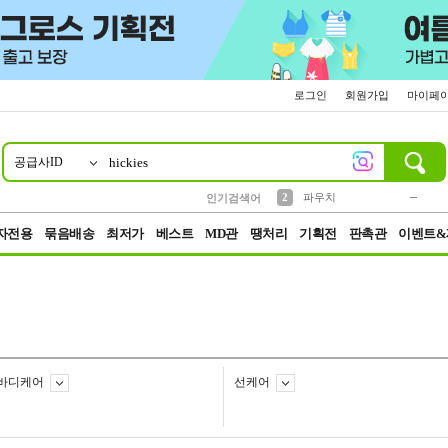
로그인
회원가입
마이페
공급사ID
10
1
4
5
6
7
8
9
키링
미니
말랑이
선풍기
가방
양말
짱구
텀블러
23
2
1
1
7
3
2
파우치
인기검색어
3
모자
자전용
묶음배송
최저가
베스트
MD관
땡처리
기획전
판촉관
이벤트&
바디케어
선케어