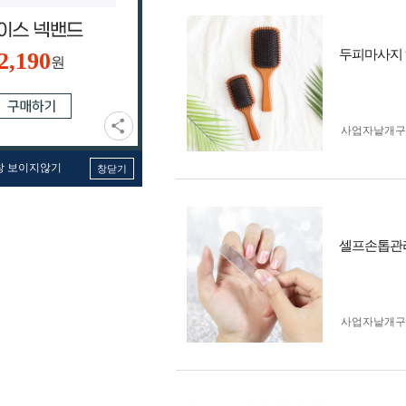
두피마사지
2,190
원
사업자 낱개
창 보이지않기
창닫기
셀프손톱관리
사업자 낱개