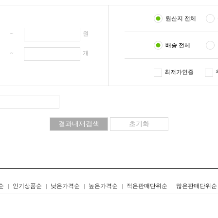
원산지 전체
원 ~
원
배송 전체
개 ~
개
최저가인증
리스트형
갤러리형
순
인기상품순
낮은가격순
높은가격순
적은판매단위순
많은판매단위순