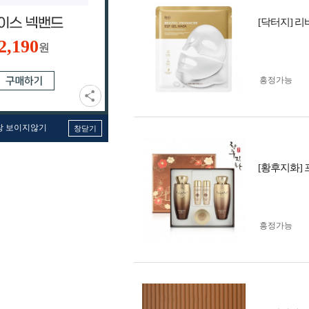
[닥터지] 리
2,190
원
흥정가능
창 보이지않기
창닫기
[황후지화]
흥정가능