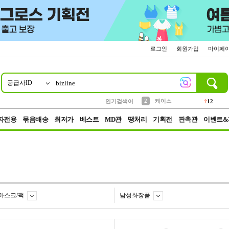
로그인
회원가입
마이페
공급사ID
10
1
4
5
6
7
8
9
파우치
등산
벨트
실리콘
양말
모자
양산
여성패션
152
395
555
12
1
1
5
3
2
케이스
인기검색어
12
3
생수
454
자전용
묶음배송
최저가
베스트
MD관
땡처리
기획전
판촉관
이벤트&
마스크/팩
남성화장품