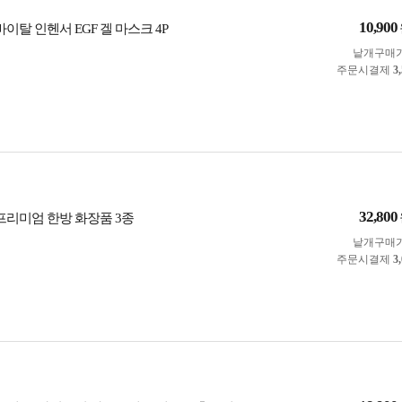
10,900
바이탈 인헨서 EGF 겔 마스크 4P
낱개구매
주문시결제
3
32,800
 프리미엄 한방 화장품 3종
낱개구매
주문시결제
3