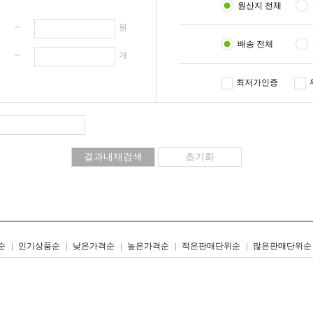
원산지 전체
원 ~
원
배송 전체
개 ~
개
최저가인증
리스트형
갤러리형
순
인기상품순
낮은가격순
높은가격순
적은판매단위순
많은판매단위순