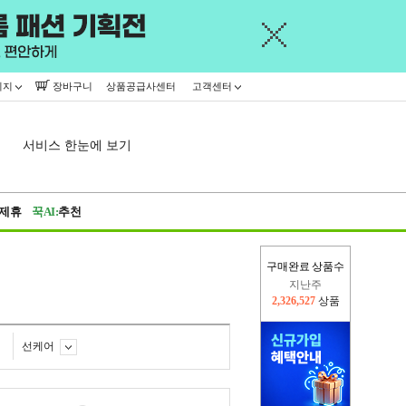
이지
장바구니
상품공급사센터
고객센터
서비스 한눈에 보기
제휴
꾹AI:
추천
구매완료 상품수
지난주
2,326,527
상품
이번주
2,274,360
상품
선케어