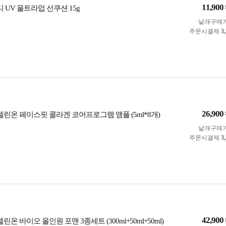
11,900
디 UV 울트라업 선쿠션 15g
낱개구매
주문시결제
3
26,900
셀린온 페이스핏 콜라겐 코어프로그램 앰플 (5ml*8개)
낱개구매
주문시결제
3
42,900
린온 바이오 올인원 포맨 3종세트 (300ml+50ml+50ml)