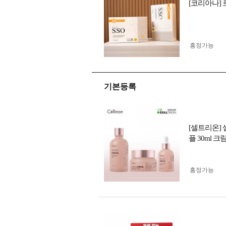
[코리아나] 
흥정가능
기본등록
[셀트리온] 
플 30ml 크림 
흥정가능