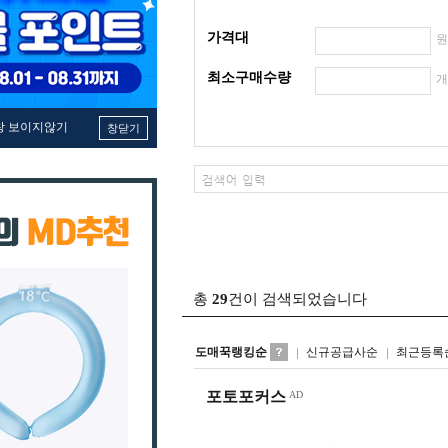
가격대
최소구매수량
창 보이지않기
창닫기
총
29
건이 검색되었습니다
도매꾹랭킹순
신규공급사순
최근등록
포토포커스