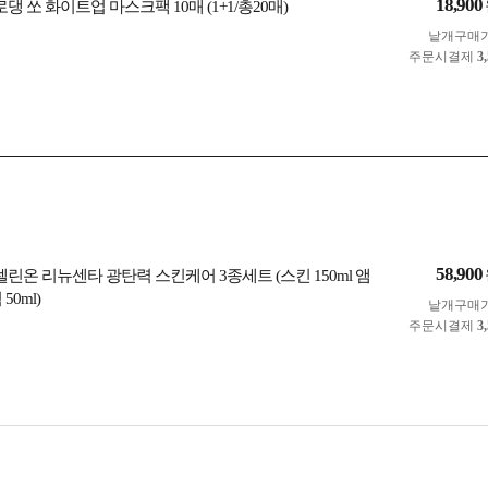
18,900
로댕 쏘 화이트업 마스크팩 10매 (1+1/총20매)
낱개구매
주문시결제
3
58,900
셀린온 리뉴센타 광탄력 스킨케어 3종세트 (스킨 150ml 앰
50ml)
낱개구매
주문시결제
3