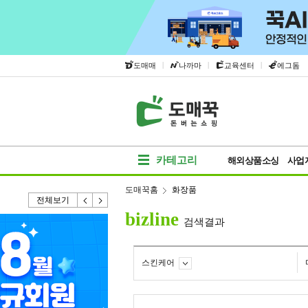
|
|
|
도매매
나까마
교육센터
에그돔
카테고리
해외상품소싱
사업
도매꾹홈
화장품
전체보기
bizline
검색결과
스킨케어