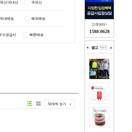
국산/국내산
국외산
다양한 입점혜택
공급사입점상담
국내배송
해외배송
고객센터
1588-0628
우수공급사
빠른배송
광고
50개씩 보기