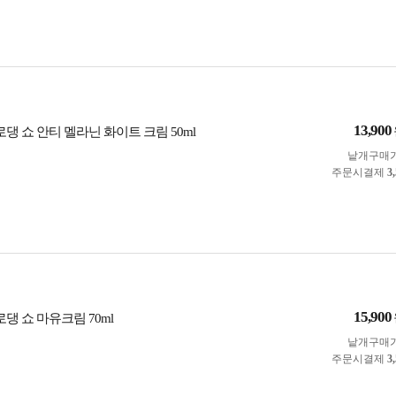
13,900
로댕 쇼 안티 멜라닌 화이트 크림 50ml
낱개구매
주문시결제
3
15,900
로댕 쇼 마유크림 70ml
낱개구매
주문시결제
3