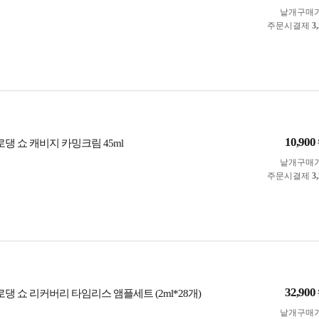
낱개구매
주문시결제
3
10,900
로댕 쇼 캐비지 카밍크림 45ml
낱개구매
주문시결제
3
32,900
로댕 쇼 리커버리 타임리스 앰플세트 (2ml*28개)
낱개구매