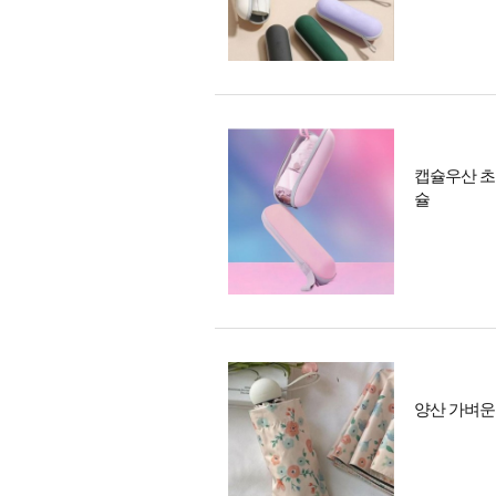
캡슐우산 초
슐
양산 가벼운