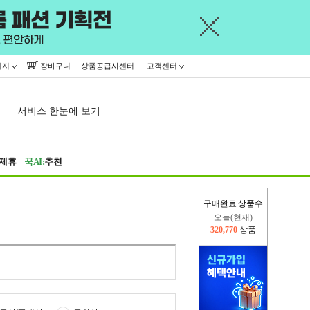
이지
장바구니
상품공급사센터
고객센터
서비스 한눈에 보기
제휴
꾹AI:
추천
구매완료 상품수
오늘(현재)
320,770
상품
어제
445,716
상품