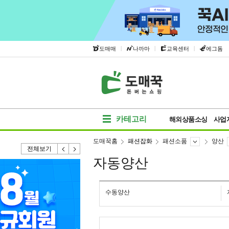
|
|
|
도매매
나까마
교육센터
에그돔
카테고리
해외상품소싱
사업
도매꾹홈
패션잡화
패션소품
양산
전체보기
자동양산
수동양산