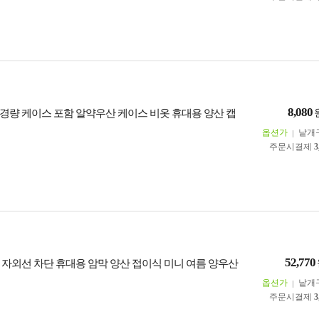
8,080
경량 케이스 포함 알약우산 케이스 비옷 휴대용 양산 캡
옵션가
낱개
주문시결제
3
52,770
 자외선 차단 휴대용 암막 양산 접이식 미니 여름 양우산
옵션가
낱개
주문시결제
3