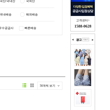
국산/국내산
국외산
다양한 입점혜택
공급사입점상담
국내배송
해외배송
고객센터
1588-0628
우수공급사
빠른배송
광고
50개씩 보기