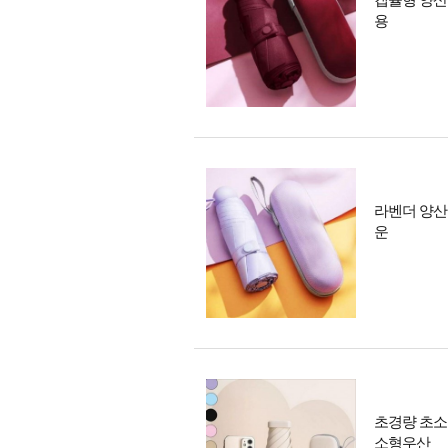
캡슐형 양산
용
라벤더 양산
운
초경량 초소
소형우산