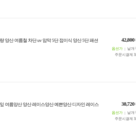
42,800
 양산 여름철 차단 uv 암막 5단 접이식 양산 5단 패션
옵션가
낱개
주문시결제
3
38,720
잎 여름양산 양산 레이스양산 예쁜양산 디자인 레이스
옵션가
낱개
주문시결제
3