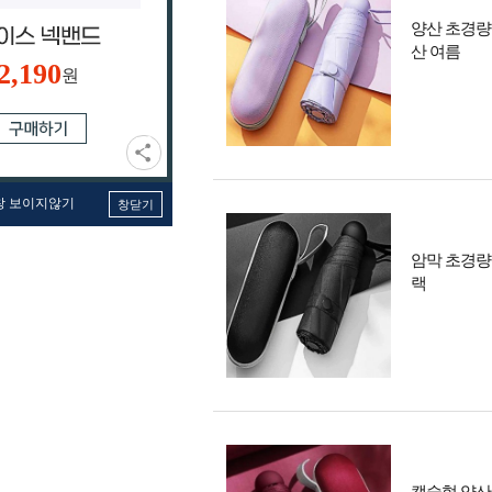
양산 초경량
산 여름
2,190
원
창 보이지않기
창닫기
암막 초경량
랙