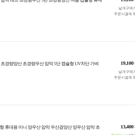
 암막 레드 초경량우산 5단 초경량양산 여름 캡슐형 휴대
낱개구매
주문시결제
3
19,100
 초경량양산 초경량우산 암막 5단 캡슐형 UV차단 가벼
낱개구매
주문시결제
3
13,400
형 휴대용 미니 양우산 암막 우산겸양산 양우산 암막 초