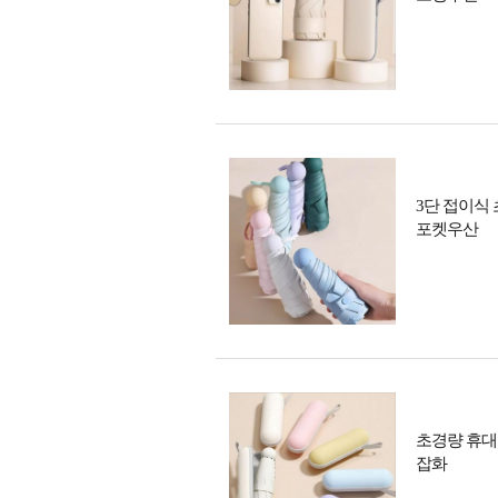
3단 접이식
포켓우산
초경량 휴대
잡화