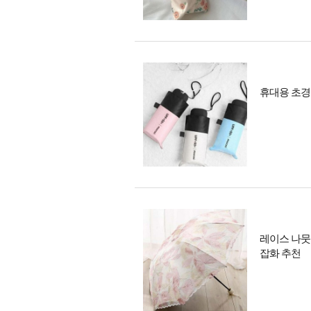
휴대용 초경량
레이스 나뭇
잡화 추천