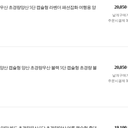
20,050
우산 초경량양산 5단 캡슐형 라벤더 패션잡화 여행용 양
낱개구매
주문시결제
3
20,050
양산 캡슐형 양산 초경량우산 블랙 5단 캡슐형 초경량 블
낱개구매
주문시결제
3
19,100