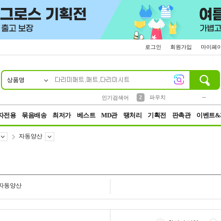
로그인
회원가입
마이페
상품명
10
1
4
5
6
7
8
9
키링
미니
말랑이
선풍기
가방
양말
짱구
텀블러
23
2
1
1
7
3
2
파우치
인기검색어
3
모자
자전용
묶음배송
최저가
베스트
MD관
땡처리
기획전
판촉관
이벤트&
자동양산
자동양산