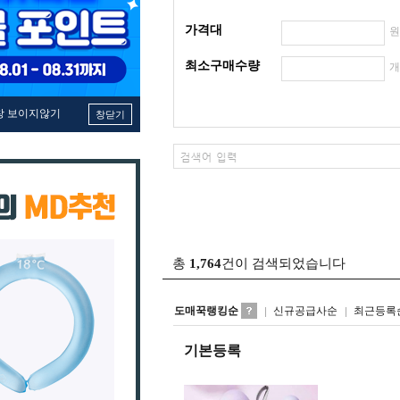
가격대
최소구매수량
창 보이지않기
창닫기
총
1,764
건이 검색되었습니다
도매꾹랭킹순
신규공급사순
최근등록
기본등록