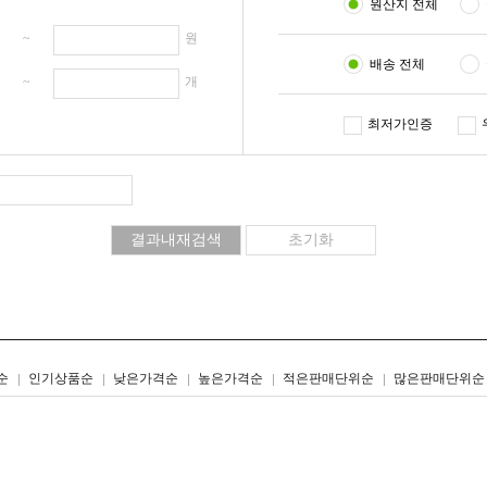
원산지 전체
원 ~
원
배송 전체
개 ~
개
최저가인증
리스트형
갤러리형
순
인기상품순
낮은가격순
높은가격순
적은판매단위순
많은판매단위순