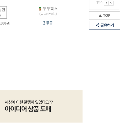
1
/
10
두두픽스
원만
(wwrevolu)
능
2
등급
,000
원
공유하기