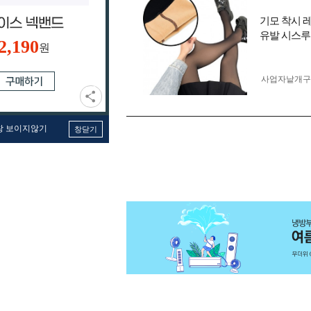
기모 착시 
유발 시스루 
2,190
원
사업자 낱개
창 보이지않기
창닫기