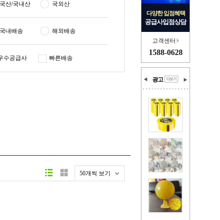
국산/국내산
국외산
다양한 입점혜택
공급사입점상담
국내배송
해외배송
고객센터
1588-0628
우수공급사
빠른배송
광고
50개씩 보기