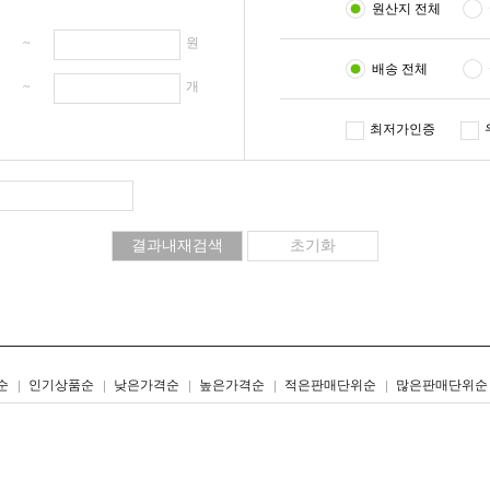
원산지 전체
원 ~
원
배송 전체
개 ~
개
최저가인증
리스트형
갤러리형
순
인기상품순
낮은가격순
높은가격순
적은판매단위순
많은판매단위순