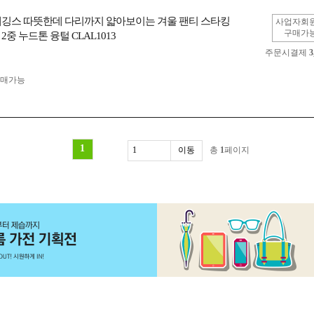
레깅스 따뜻한데 다리까지 얇아보이는 겨울 팬티 스타킹
사업자회
구매가
2중 누드톤 융털 CLAL1013
주문시결제
3
구매가능
1
총
1
페이지