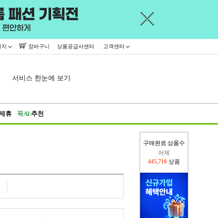
이지
장바구니
상품공급사센터
고객센터
서비스 한눈에 보기
제휴
꾹AI:
추천
구매완료 상품수
어제
445,716
상품
오늘(현재)
132,188
상품