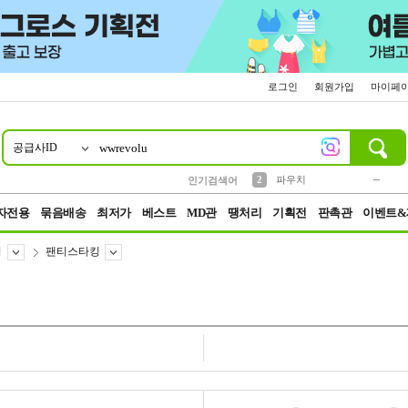
로그인
회원가입
마이페
공급사ID
10
1
4
5
6
7
8
9
키링
미니
말랑이
선풍기
가방
양말
짱구
텀블러
23
2
1
1
7
3
2
파우치
인기검색어
3
모자
자전용
묶음배송
최저가
베스트
MD관
땡처리
기획전
판촉관
이벤트&
킹
팬티스타킹