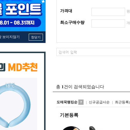
가격대
최소구매수량
창 보이지않기
창닫기
총
1
건이 검색되었습니다
도매꾹랭킹순
신규공급사순
최근등록
기본등록