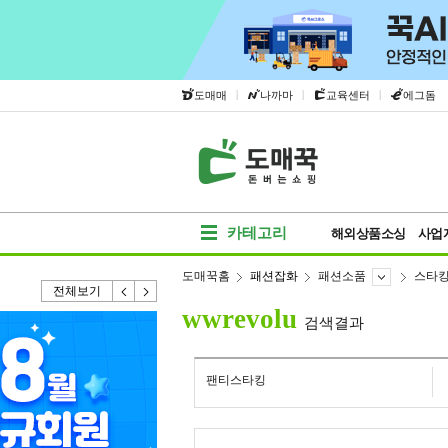
|
|
|
도매매
나까마
교육센터
에그돔
카테고리
해외상품소싱
사업
도매꾹홈
패션잡화
패션소품
스타
전체보기
wwrevolu
검색결과
팬티스타킹