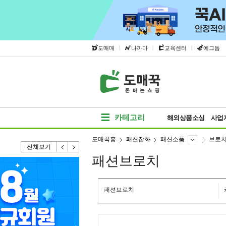
|
|
|
도매매
나까마
교육센터
에그돔
카테고리
해외상품소싱
사업
도매꾹홈
패션잡화
패션소품
브로
전체보기
패션브로치
패션브로치