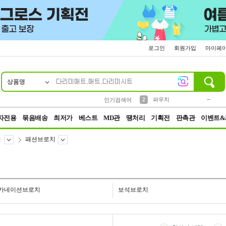
로그인
회원가입
마이페
상품명
10
1
4
5
6
7
8
9
키링
미니
말랑이
선풍기
가방
양말
짱구
텀블러
23
2
1
1
7
3
2
파우치
인기검색어
3
모자
자전용
묶음배송
최저가
베스트
MD관
땡처리
기획전
판촉관
이벤트&
치
패션브로치
카네이션브로치
보석브로치