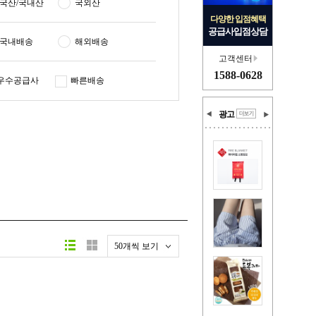
국산/국내산
국외산
다양한 입점혜택
공급사입점상담
국내배송
해외배송
고객센터
1588-0628
우수공급사
빠른배송
광고
50개씩 보기