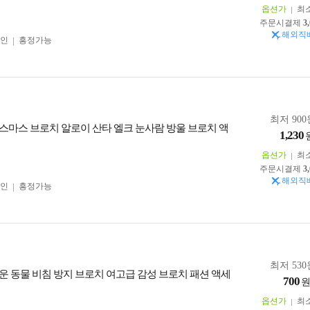
옵션가
최
주문시결제
3
해외직
인
흥정가능
최저 900
스마스 브로치 알로이 산타 엘크 눈사람 방울 브로치 액
1,230
옵션가
최
주문시결제
3
해외직
인
흥정가능
최저 530
운 동물 비침 방지 브로치 여고급 감성 브로치 패션 액세
700
옵션가
최