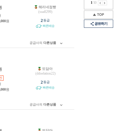
1
/
10
해리네점빵
원
(sua8299)
개
2
등급
,000
원
공유하기
빠른배송
공급사의
다른상품
또담아
원
(ddoelation22)
인
2
등급
개
빠른배송
,000
원
공급사의
다른상품
또담아
원