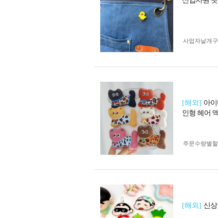
신입사원 뱃
사업자 낱개
[해외]
아이
인형 헤어 
주문수량별할
[해외]
신상