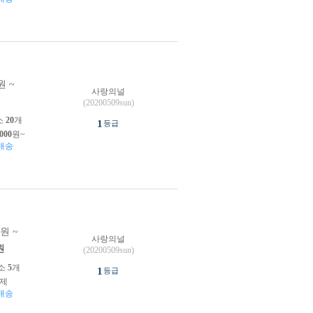
원 ~
사랑의널
원
(20200509sun)
소
20
개
1
등급
,000
원~
배송
0원 ~
사랑의널
원
(20200509sun)
소
5
개
1
등급
제
배송