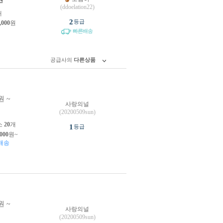
(ddoelation22)
개
2
등급
,000
원
빠른배송
공급사의
다른상품
원 ~
사랑의널
원
(20200509sun)
소
20
개
1
등급
,000
원~
배송
원 ~
사랑의널
원
(20200509sun)