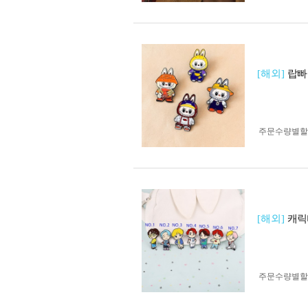
[해외]
랍빠
주문수량별할
[해외]
캐릭
주문수량별할