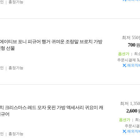
인
흥정가능
최저 550
에이티브 포니 피규어 행거 귀여운 조랑말 브로치 가방
700
인형 선물
옵션가
최
주문시결제
3
해외직
인
흥정가능
최저 1,35
치 크리스마스 레드 모자 옷핀 가방 액세서리 귀요미 캐
2,600
피규어
옵션가
최
주문시결
해외직
인
흥정가능