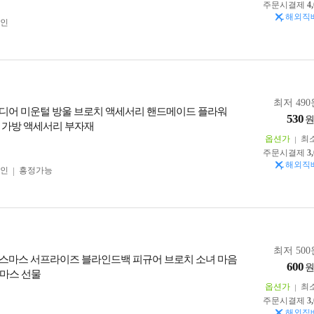
주문시결제
4
해외직
인
최저 490
디어 미운털 방울 브로치 액세서리 핸드메이드 플라워
530
 가방 액세서리 부자재
옵션가
최
주문시결제
3
해외직
인
흥정가능
최저 500
스마스 서프라이즈 블라인드백 피규어 브로치 소녀 마음
600
마스 선물
옵션가
최
주문시결제
3
해외직