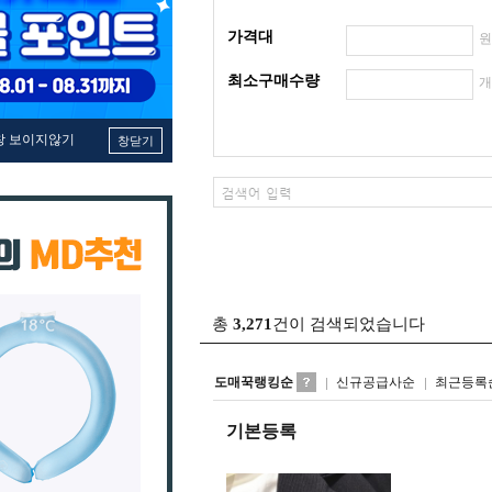
가격대
최소구매수량
창 보이지않기
창닫기
총
3,271
건이 검색되었습니다
도매꾹랭킹순
신규공급사순
최근등록
기본등록