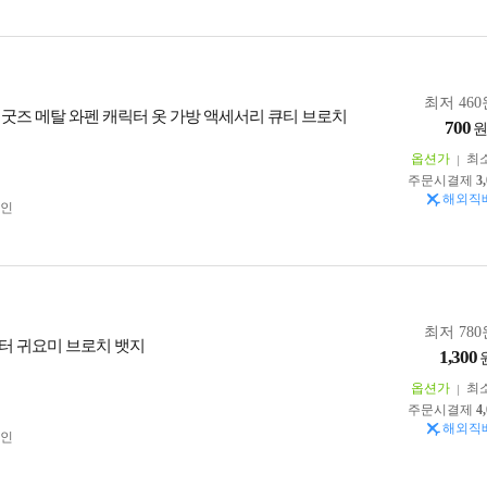
최저 460
 굿즈 메탈 와펜 캐릭터 옷 가방 액세서리 큐티 브로치
700
옵션가
최
주문시결제
3
해외직
인
최저 780
터 귀요미 브로치 뱃지
1,300
옵션가
최
주문시결제
4
해외직
인