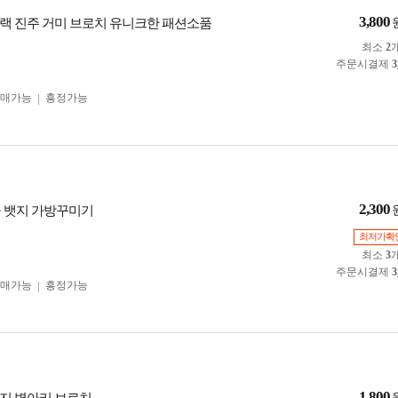
3,800
랙 진주 거미 브로치 유니크한 패션소품
최소
2
주문시결제
3
구매가능
흥정가능
2,300
구 뱃지 가방꾸미기
최저가확
최소
3
주문시결제
3
구매가능
흥정가능
1,800