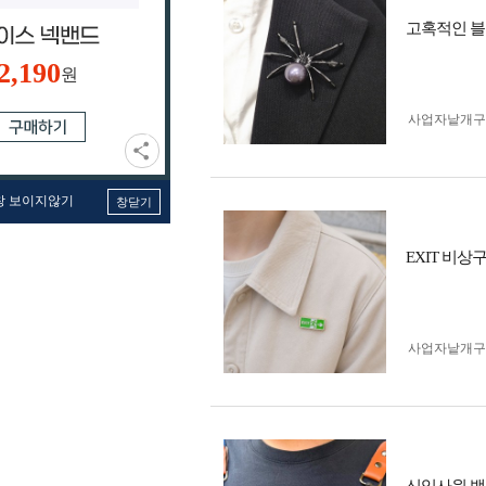
고혹적인 블
2,190
원
사업자 낱개
창 보이지않기
창닫기
EXIT 비상
사업자 낱개