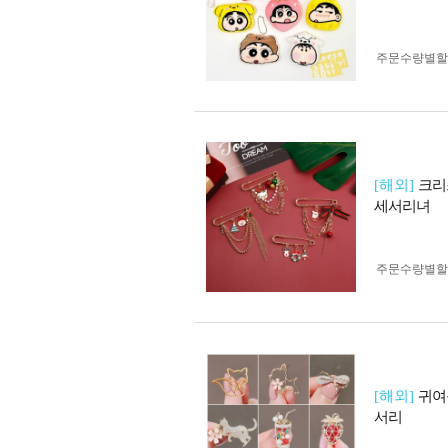
주문수량별할
[해외]
크리
세서리녀
주문수량별할
[해외]
귀여
서리