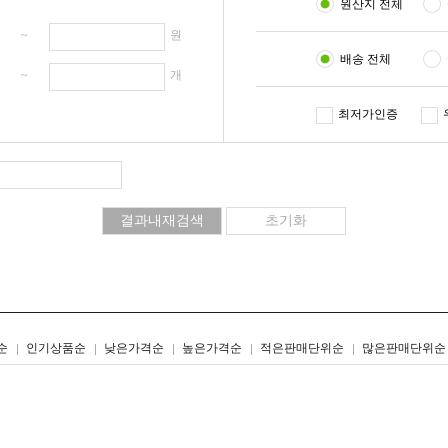
원산지 전체
원 ~
원
배송 전체
개 ~
개
최저가인증
리스트형
갤러리형
순
인기상품순
낮은가격순
높은가격순
적은판매단위순
많은판매단위순