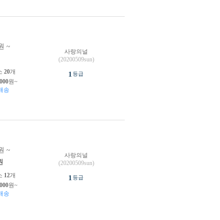
원 ~
사랑의널
원
(20200509sun)
소
20
개
1
등급
,000
원~
배송
원 ~
사랑의널
원
(20200509sun)
소
12
개
1
등급
,000
원~
배송