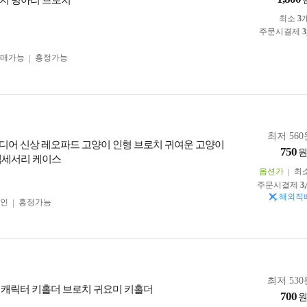
지 병아리 브로치
최소
3
주문시결제
3
구매가능
흥정가능
최저 560
디어 신상 레오파드 고양이 인형 브로치 귀여운 고양이
750
액세서리 케이스
옵션가
최
주문시결제
3
해외직
인
흥정가능
최저 530
 캐릭터 키홀더 브로치 귀요미 키홀더
700