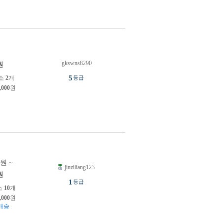
gkswns8290
원
5
소
2
개
등급
,000
원
4원 ~
jinziliang123
원
1
등급
소
10
개
,000
원
배송