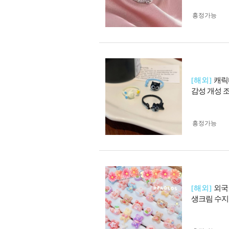
흥정가능
[해외]
캐릭
감성 개성 
흥정가능
[해외]
외국
생크림 수지