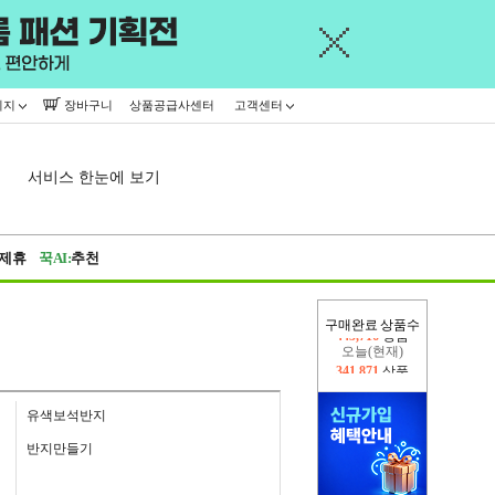
이지
장바구니
상품공급사센터
고객센터
서비스 한눈에 보기
제휴
꾹AI:
추천
구매완료 상품수
오늘(현재)
341,871
상품
어제
445,716
상품
유색보석반지
반지만들기