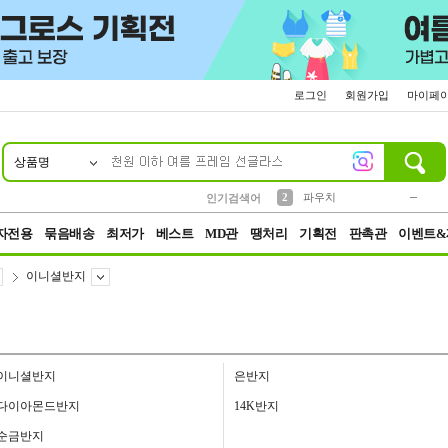
로그인
회원가입
마이페
상품명
10
1
4
5
6
7
8
9
키링
미니
말랑이
선풍기
가방
양말
짱구
텀블러
23
2
1
1
7
3
2
파우치
인기검색어
3
모자
자전용
묶음배송
최저가
베스트
MD관
땡처리
기획전
판촉관
이벤트&
이니셜반지
이니셜반지
은반지
다이아몬드반지
14K반지
순금반지