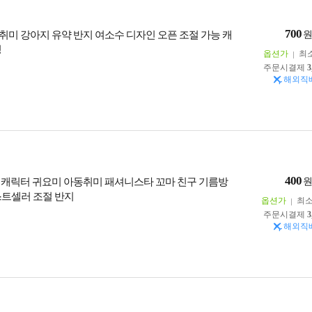
700
취미 강아지 유약 반지 여소수 디자인 오픈 조절 가능 캐
링
옵션가
최
주문시결제
3
해외직
400
 캐릭터 귀요미 아동취미 패셔니스타 꼬마 친구 기름방
스트셀러 조절 반지
옵션가
최
주문시결제
3
해외직