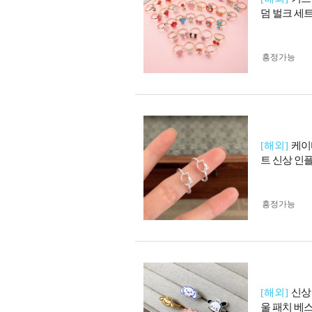
덤 벌크 세
흥정가능
[해외]
케이
트 신상 인
흥정가능
[해외]
신상
울 패치 베