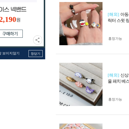
[해외]
아동
2,190
원
릭터 스윗 
흥정가능
창 보이지않기
창닫기
[해외]
신상
울 패치 베
흥정가능