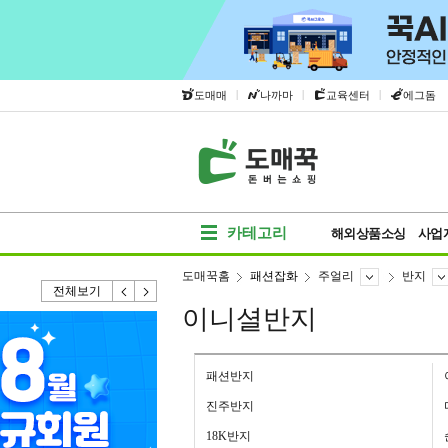
|
|
|
도매매
나까마
교육센터
에그돔
카테고리
해외상품소싱
사업
도매꾹홈
패션잡화
주얼리
반지
전체보기
이니셜반지
패션반지
진주반지
18K반지