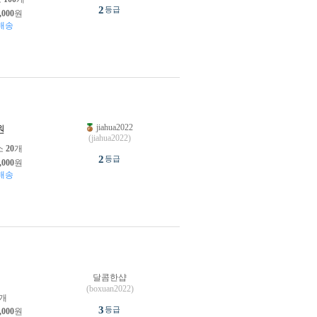
2
등급
,000
원
배송
jiahua2022
원
(jiahua2022)
소
20
개
2
등급
,000
원
배송
달콤한샵
원
(boxuan2022)
개
3
등급
,000
원