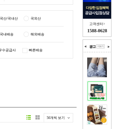
다양한 입점혜택
공급사입점상담
국산/국내산
국외산
고객센터
1588-0628
국내배송
해외배송
광고
우수공급사
빠른배송
50개씩 보기