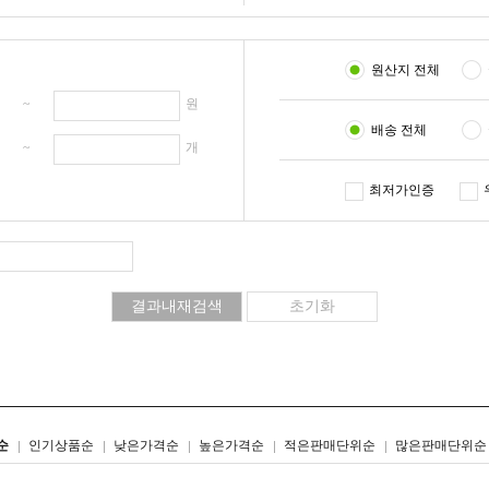
원산지 전체
원 ~
원
배송 전체
개 ~
개
최저가인증
리스트형
갤러리형
순
인기상품순
낮은가격순
높은가격순
적은판매단위순
많은판매단위순