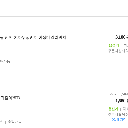
3,100
링 반지 여자우정반지 여성데일리반지
옵션가
최
주문시결제
3
구매가능
최저 1,58
 귀걸이HPD
1,680
옵션가
최
주문시결제
5
해외직
인
흥정가능