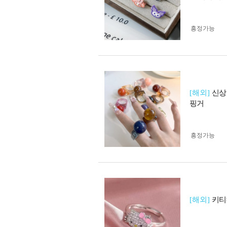
흥정가능
[해외]
신상
핑거
흥정가능
[해외]
키티