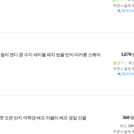
주문시결제
3
해외직
1,670
 컬러 캔디 콩 수지 세미볼 패치 방울 반지 마카롱 스퀘어
옵션가
최
주문시결제
3
해외직
360
캣 오픈 반지 여학생 베프 러블리 베프 생일 선물
최소
100
주문시결제
3