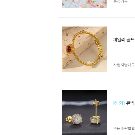
흥정가능
데일리 골드
사업자 낱개
[해외]
큐빅
주문수량별할