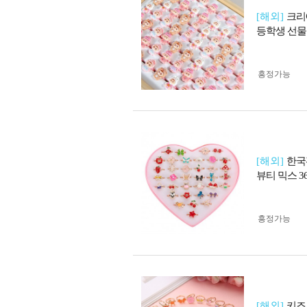
[해외]
크리
등학생 선물
흥정가능
[해외]
한국
뷰티 믹스 3
흥정가능
[해외]
키즈