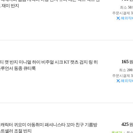
트 재미 반지
최소
50
주문시결제
3
해외직
165
티 캣 반지 미니멀 하이 비주얼 시크 KT 캣츠 검지 링 히
플루언서 동종 큐티룩
최소
200
주문시결제
3
해외직
425
 캐릭터 귀요미 아동취미 패셔니스타 꼬마 친구 기름방
스트셀러 조절 반지
옵션가
최