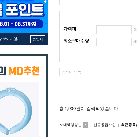
가격대
창 보이지않기
창닫기
최소구매수량
총
1,930
건이 검색되었습니다
도매꾹랭킹순
신규공급사순
최근등록