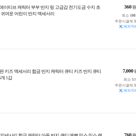
360
에이티브 캐릭터 부부 반지 링 고급감 전기도금 수지 초
 귀여운 어린이 반지 액세서리
최소
100
주문시결제
3
해외직
7,000
판 키즈 액세서리 합금 반지 캐릭터 큐티 키즈 반지 큐티
6개 1갑
최소
5
주문시결제
3
해외직
760
 악세사리 합금 캐릭터 아동 반지 큐티 예쁜 믹스 믹스 랜