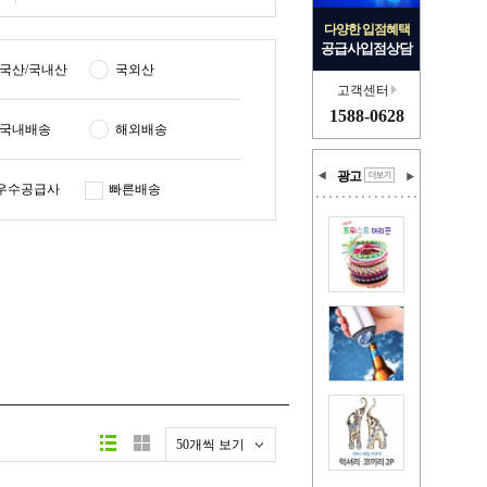
다양한 입점혜택
공급사입점상담
국산/국내산
국외산
고객센터
1588-0628
국내배송
해외배송
광고
우수공급사
빠른배송
50개씩 보기