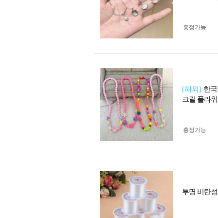
흥정가능
[해외]
한국
크릴 플라워
흥정가능
투명 비탄성 비