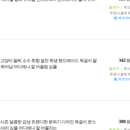
옵션가
최
주문시결제
3
해외직
342
 고양이 팔찌 소수 취향 절친 학생 핸드메이드 목걸이 팔
 뛰어남 어디에나 잘 어울림 심플
옵션가
최
주문시결제
3
해외직
380
 시즌 달콤한 감성 트렌디한 분위기 디자인 목걸이 문스
럭셔리 심플 어디에나 잘 어울리는
옵션가
최