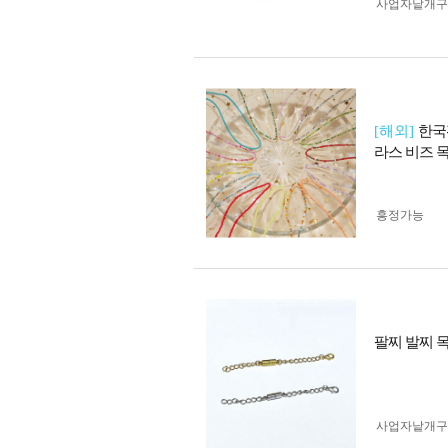
사업자 낱개
[해외]
한국
라스 비즈 
흥정가능
팔찌 발찌 
사업자 낱개