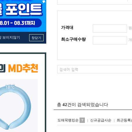
가격대
창 보이지않기
창닫기
최소구매수량
총
42
건이 검색되었습니다
도매꾹랭킹순
신규공급사순
최근등록