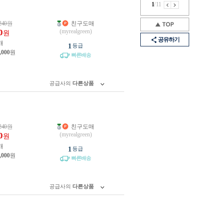
1
/
11
240
원
친구도매
0
(myrealgreen)
원
공유하기
개
1
등급
,000
원
빠른배송
공급사의
다른상품
240
원
친구도매
0
(myrealgreen)
원
개
1
등급
,000
원
빠른배송
공급사의
다른상품