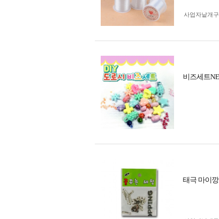
사업자 낱개
비즈세트NE
태극 마이깡