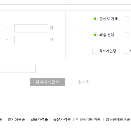
원산지 전체
원 ~
원
배송 전체
개 ~
개
최저가인증
리스트형
갤러리형
순
인기상품순
낮은가격순
높은가격순
적은판매단위순
많은판매단위순