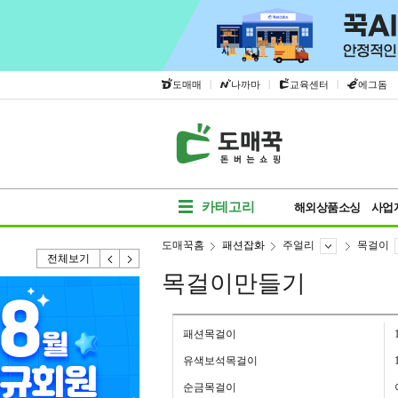
|
|
|
도매매
나까마
교육센터
에그돔
카테고리
해외상품소싱
사업
도매꾹홈
패션잡화
주얼리
목걸이
전체보기
목걸이만들기
패션목걸이
유색보석목걸이
순금목걸이