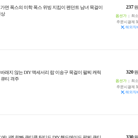
237
 가면 폭스의 미학 폭스 위빙 지킴이 펜던트 남녀 목걸이
신상
옵션가
최
주문시결제
3
해외직
320
 바래지 않는 DIY 액세서리 랍 이송구 목걸이 팔찌 캐릭
 큐티 격주
옵션가
최
주문시결제
3
해외직
330
W 에나멜 랍빠 큐티클 틴티드 DIY 핸드메이드 팔찌 큐티