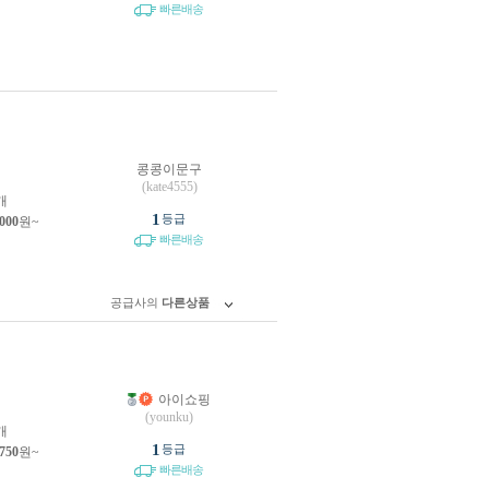
빠른배송
콩콩이문구
원
(kate4555)
개
1
등급
,000
원~
빠른배송
공급사의
다른상품
아이쇼핑
원
(younku)
개
1
등급
,750
원~
빠른배송