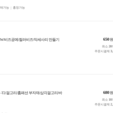
구매가능
흥정가능
650
W/비즈공예/컬러비즈/악세사리 만들기
최소
20
주문시결제
3
680
 -T2/걸고리/홈패션 부자재/삼각걸고리/바
최소
10
주문시결제
2