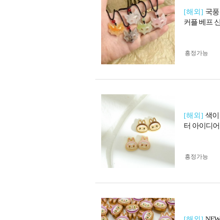
[해외]
국풍
커플 베프 
흥정가능
[해외]
색이
터 아이디어
흥정가능
[해외]
NE