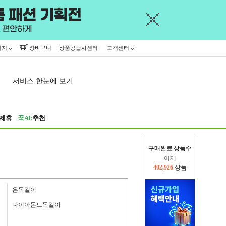
이지
장바구니
상품공급사센터
고객센터
서비스 한눈에 보기
제휴
꾹AI:
추천
구매완료 상품수
오늘(현재)
376,458
상품
어제
402,926
상품
은목걸이
다이아몬드목걸이