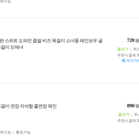
구매가능
720
판 스위트 도파민 좁쌀 비즈 목걸이 소녀풍 레인보우 글
목걸이 도매녀
옵션가
최
주문시결제
3
해외직
890
목걸이 연장 자석형 줄연장 체인
옵션가
최
주문시결제
3
구매가능
흥정가능