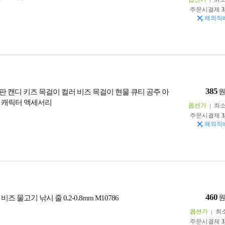
주문시결제
3
해외직
385
판 캔디 키즈 목걸이 컬러 비즈 목걸이 현물 큐티 공주 아
 캐릭터 액세서리
옵션가
최
주문시결제
3
해외직
460
즈 물고기 낚시 줄 0.2-0.8mm M10786
옵션가
최
주문시결제
3