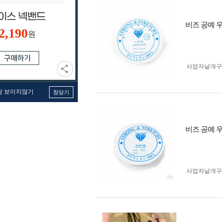
비즈 공예 우
2,190
원
사업자 낱개
창 보이지않기
창닫기
비즈 공예 우
사업자 낱개