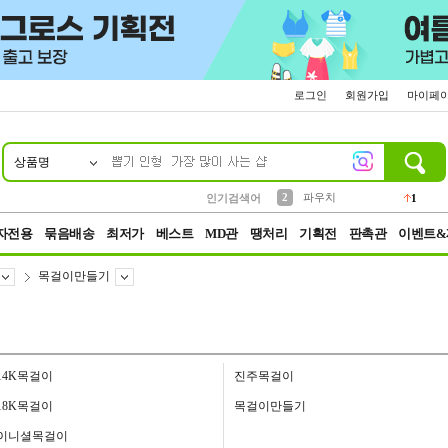
로그인
회원가입
마이페
상품명
10
1
4
5
6
7
8
9
키링
선풍기
말랑이
키캡
텀블러
가방
양말
양산
1
1
5
2
2
2
파우치
인기검색어
1
3
모자
2
자전용
묶음배송
최저가
베스트
MD관
땡처리
기획전
판촉관
이벤트&
목걸이만들기
14K목걸이
진주목걸이
18K목걸이
목걸이만들기
이니셜목걸이