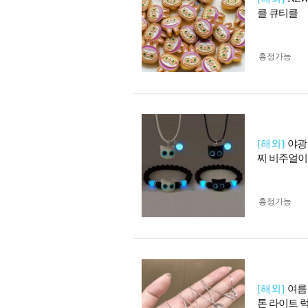
클 큐티클
흥정가능
[해외]
야광
찌 비주얼이
흥정가능
[해외]
여름
톤 라이트 