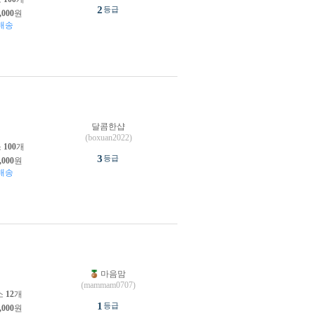
2
등급
,000
원
배송
달콤한샵
원
(boxuan2022)
소
100
개
3
등급
,000
원
배송
마음맘
원
(mammam0707)
소
12
개
1
등급
,000
원