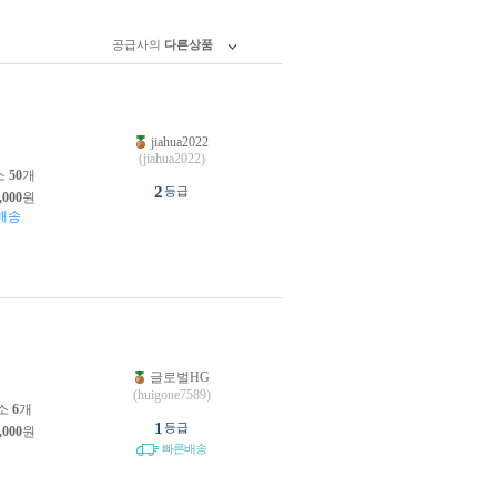
공급사의
다른상품
jiahua2022
원
(jiahua2022)
소
50
개
2
등급
,000
원
배송
글로벌HG
원
(huigone7589)
소
6
개
1
등급
,000
원
빠른배송