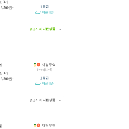
소
3
개
1
등급
제
3,500
원~
빠른배송
공급사의
다른상품
재경무역
원
(wsujin74)
소
3
개
1
등급
제
3,500
원~
빠른배송
공급사의
다른상품
재경무역
원