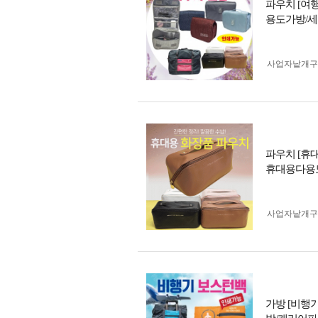
파우치 [여
용도가방/세
사업자 낱개
파우치 [휴
휴대용다용
사업자 낱개
가방 [비행