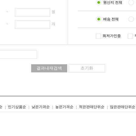
원산지 전체
원 ~
원
배송 전체
개 ~
개
최저가인증
리스트형
갤러리형
순
인기상품순
낮은가격순
높은가격순
적은판매단위순
많은판매단위순