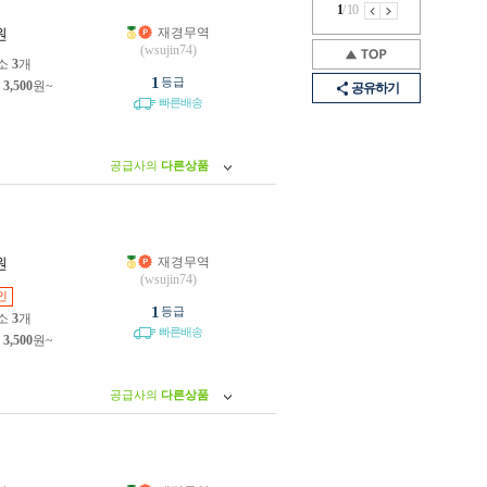
1
/
10
재경무역
원
(wsujin74)
소
3
개
1
등급
제
3,500
원~
공유하기
빠른배송
공급사의
다른상품
재경무역
원
(wsujin74)
인
1
등급
소
3
개
빠른배송
제
3,500
원~
공급사의
다른상품