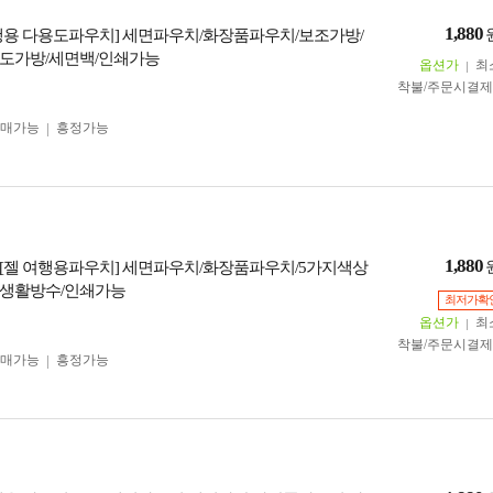
1,880
행용 다용도파우치] 세면파우치/화장품파우치/보조가방/
도가방/세면백/인쇄가능
옵션가
최
착불/주문시결
구매가능
흥정가능
1,880
[젤 여행용파우치] 세면파우치/화장품파우치/5가지색상
 생활방수/인쇄가능
최저가확
옵션가
최
착불/주문시결
구매가능
흥정가능