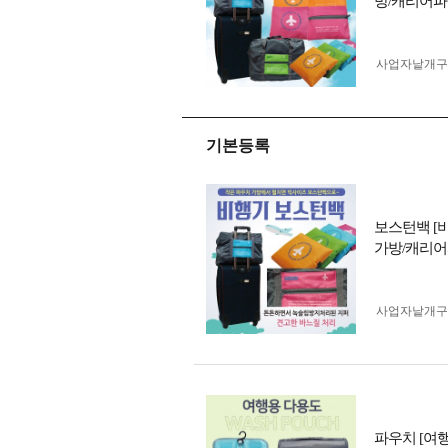
방/캐리어파
사업자 낱개
기본등록
보스턴백 [
가방/캐리어
사업자 낱개
파우치 [여