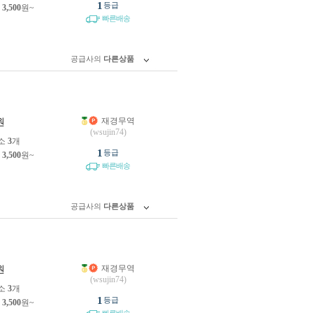
1
등급
제
3,500
원~
빠른배송
공급사의
다른상품
재경무역
원
(wsujin74)
소
3
개
1
등급
제
3,500
원~
빠른배송
공급사의
다른상품
재경무역
원
(wsujin74)
소
3
개
1
등급
제
3,500
원~