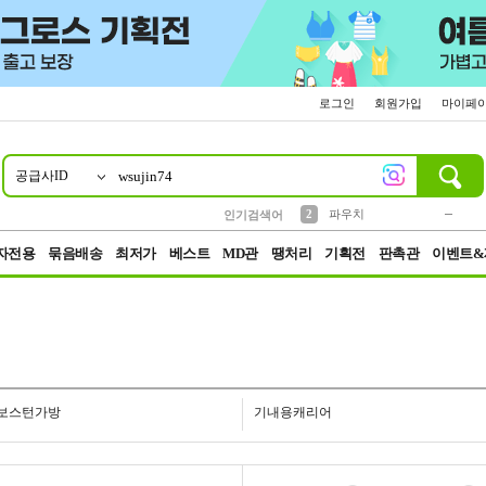
로그인
회원가입
마이페
공급사ID
10
1
4
5
6
7
8
9
키링
미니
말랑이
선풍기
가방
양말
짱구
텀블러
23
2
1
1
7
3
2
파우치
인기검색어
3
모자
자전용
묶음배송
최저가
베스트
MD관
땡처리
기획전
판촉관
이벤트&
보스턴가방
기내용캐리어