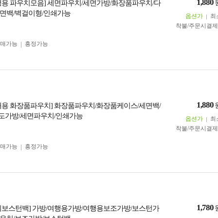
1,880
행용 파우치모음] 세면파우치/세면가방/화장품파우치/다
면백/벽걸이형/인쇄가능
옵션가
최
착불/주문시결
구매가능
흥정가능
1,880
대용 화장품파우치] 화장품파우치/화장품케이스/세면백/
도가방/세면파우치/인쇄가능
옵션가
최
착불/주문시결
구매가능
흥정가능
1,780
기보스턴백] 가방/여행용가방/여행용보조가방/보스턴가