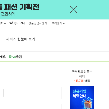
이지
장바구니
상품공급사센터
고객센터
서비스 한눈에 보기
제휴
꾹AI:
추천
구매완료 상품수
오늘(현재)
364,340
상품
어제
445,716
상품