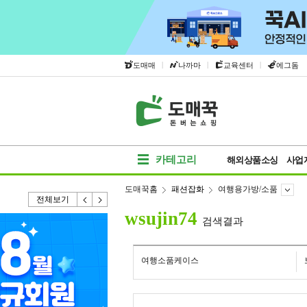
|
|
|
도매매
나까마
교육센터
에그돔
카테고리
해외상품소싱
사업
도매꾹홈
패션잡화
여행용가방/소품
전체보기
wsujin74
검색결과
여행소품케이스