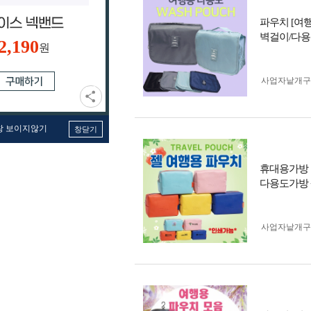
파우치 [여
벽걸이/다용
2,190
원
사업자 낱개
창 보이지않기
창닫기
휴대용가방 
다용도가방
사업자 낱개