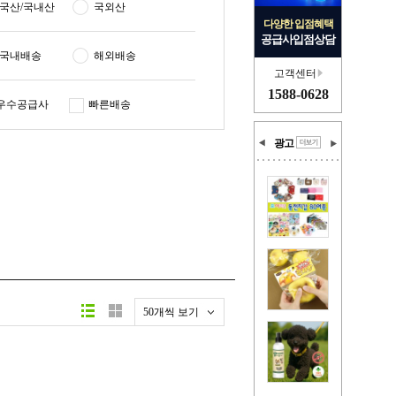
국산/국내산
국외산
다양한 입점혜택
공급사입점상담
국내배송
해외배송
고객센터
1588-0628
우수공급사
빠른배송
광고
50개씩 보기