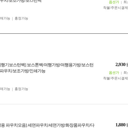
우치/보조가방/보스턴백
옵션가
최
착불/주문시결
구매가능
흥정가능
2,930
비행기보스턴백] 보스톤백/여행가방/여행용가방/보스턴
파우치/보조가방/인쇄가능
옵션가
최
착불/주문시결
구매가능
흥정가능
1,880
행용 파우치모음] 세면파우치/세면가방/화장품파우치/다