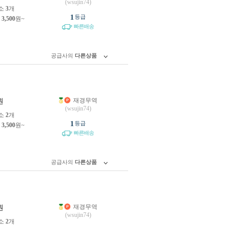
(wsujin74)
소
3
개
1
등급
제
3,500
원~
빠른배송
공급사의
다른상품
재경무역
원
(wsujin74)
소
2
개
1
등급
제
3,500
원~
빠른배송
공급사의
다른상품
재경무역
원
(wsujin74)
소
2
개