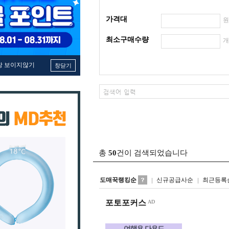
가격대
최소구매수량
창 보이지않기
창닫기
총
50
건이 검색되었습니다
도매꾹랭킹순
신규공급사순
최근등록
포토포커스