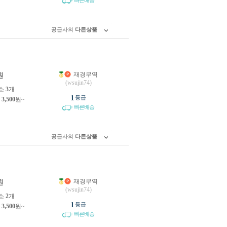
빠른배송
공급사의
다른상품
재경무역
원
(wsujin74)
소
3
개
1
등급
제
3,500
원~
빠른배송
공급사의
다른상품
재경무역
원
(wsujin74)
소
2
개
1
등급
제
3,500
원~
빠른배송