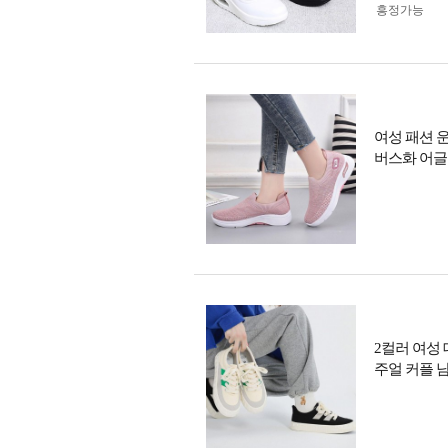
흥정가능
여성 패션 
버스화 어글
2컬러 여성
주얼 커플 