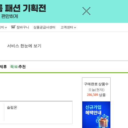
이지
장바구니
상품공급사센터
고객센터
서비스 한눈에 보기
제휴
꾹AI:
추천
구매완료 상품수
오늘(현재)
286,509
상품
어제
445,716
상품
슬립온