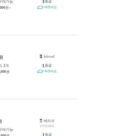
3
구매가능
등급
빠른배송
,000
원~
loloved
원
1
소
2
개
등급
빠른배송
,000
원
베리슈
원
(veryshu)
구매가능
1
등급
,000
원