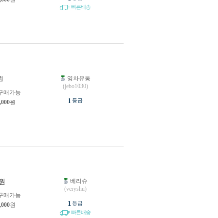
빠른배송
영차유통
원
(jebo1030)
구매가능
1
등급
,000
원
베리슈
원
(veryshu)
구매가능
1
등급
,000
원
빠른배송