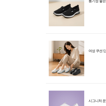
통기성 좋은 
여성 쿠션 
시그니처 운