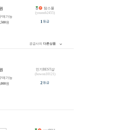
탐스몰
원
(younnb2455)
구매가능
1
등급
,500
원
공급사의
다른상품
인기BEST샵
원
(bowon10121)
구매가능
2
등급
,000
원