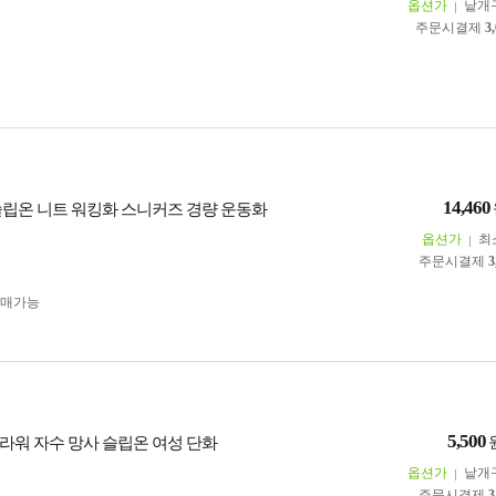
옵션가
낱개
주문시결제
3
14,460
슬립온 니트 워킹화 스니커즈 경량 운동화
옵션가
최
주문시결제
3
구매가능
5,500
라워 자수 망사 슬립온 여성 단화
옵션가
낱개
주문시결제
3