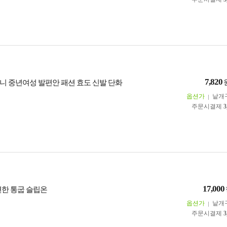
7,820
니 중년여성 발편안 패션 효도 신발 단화
옵션가
낱개
주문시결제
3
17,000
 발편한 통굽 슬립온
옵션가
낱개
주문시결제
3