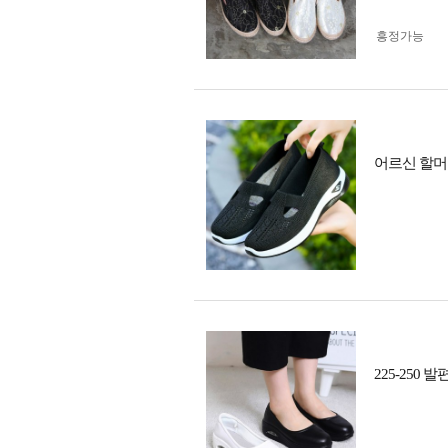
흥정가능
어르신 할머
225-250