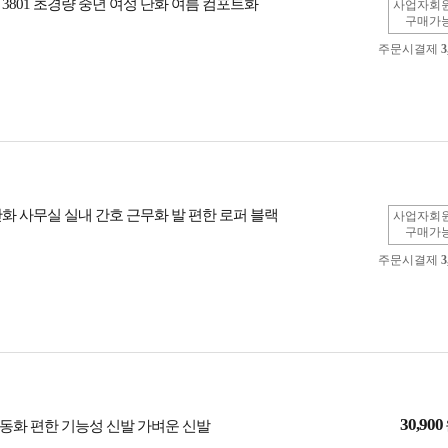
3801 초경량 중년 여성 단화 여름 컴포트화
사업자회
구매가
주문시결제
3
단화 사무실 실내 간호 근무화 발 편한 로퍼 블랙
사업자회
구매가
주문시결제
3
30,900
동화 편한 기능성 신발 가벼운 신발