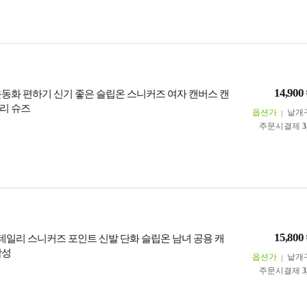
14,900
운동화 편하기 신기 좋은 슬립온 스니커즈 여자 캔버스 캔
리 슈즈
옵션가
낱개
주문시결제
3
15,800
 데일리 스니커즈 포인트 신발 단화 슬립온 남녀 공용 캐
남성
옵션가
낱개
주문시결제
3