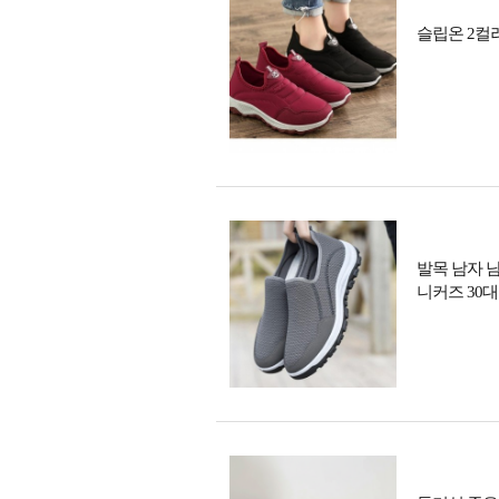
슬립온 2컬
발목 남자 
니커즈 30대