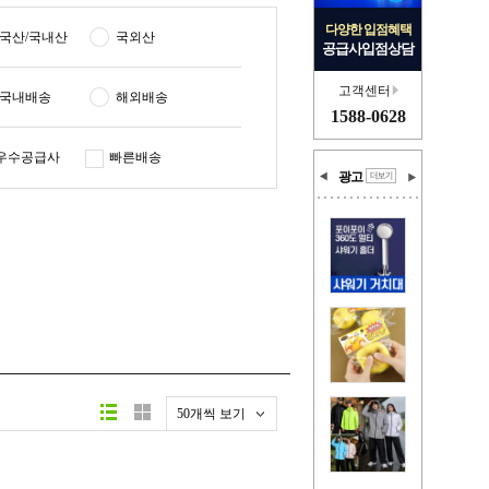
다양한 입점혜택
국산/국내산
국외산
공급사입점상담
고객센터
국내배송
해외배송
1588-0628
우수공급사
빠른배송
광고
50개씩 보기