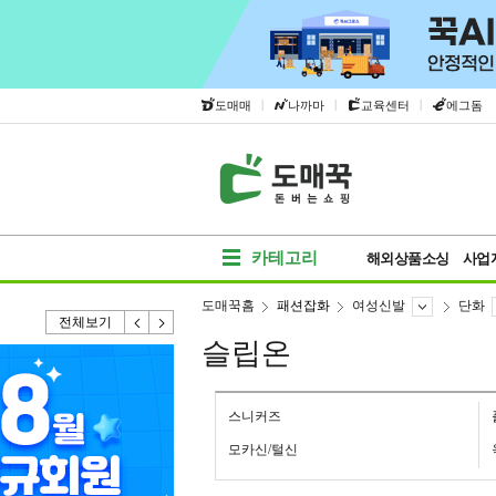
|
|
|
도매매
나까마
교육센터
에그돔
카테고리
해외상품소싱
사업
도매꾹홈
패션잡화
여성신발
단화
전체보기
슬립온
스니커즈
모카신/털신