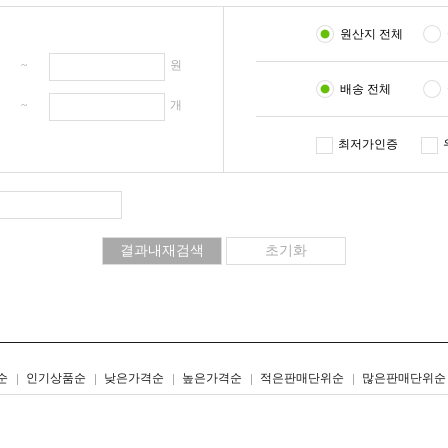
원산지 전체
원 ~
원
배송 전체
개 ~
개
최저가인증
리스트형
갤러리형
순
인기상품순
낮은가격순
높은가격순
적은판매단위순
많은판매단위순