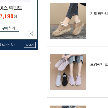
기모 퍼안감 
2,190
원
창 보이지않기
창닫기
초경량 니트 