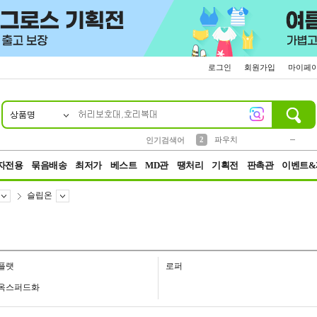
로그인
회원가입
마이페
상품명
10
1
4
5
6
7
8
9
키링
미니
말랑이
선풍기
가방
양말
짱구
텀블러
23
2
1
1
7
3
2
파우치
인기검색어
3
모자
자전용
묶음배송
최저가
베스트
MD관
땡처리
기획전
판촉관
이벤트&
슬립온
플랫
로퍼
옥스퍼드화