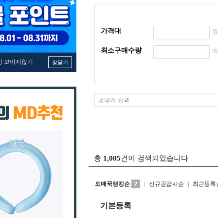
가격대
최소구매수량
창 보이지않기
창닫기
총
1,005
건이 검색되었습니다
도매꾹랭킹순
신규공급사순
최근등록
기본등록