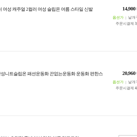
14,900
러 여성 캐주얼 2컬러 여성 슬립온 여름 스타일 신발
옵션가
낱개
주문시결제
3
20,960
남성니트슬립온 패션운동화 끈없는운동화 운동화 편한스
옵션가
낱개
주문시결제
4