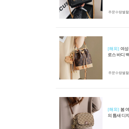
주문수량별할
[해외]
여성
로스 바디 
주문수량별할
[해외]
봄 
의 틈새 디