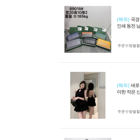
[해외]
국경
인쇄 동전 
주문수량별할
[해외]
새로
아한 작은 
주문수량별할