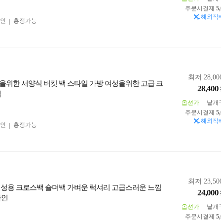
주문시결제
5
해외직
인
흥정가능
최저 28,00
을위한 서양식 버킷 백 스타일 가방 여성을위한 고급 크
28,400
백
옵션가
낱개
주문시결제
5
해외직
인
흥정가능
최저 23,50
여성용 크로스백 숄더백 가벼운 럭셔리 고급스러운 느낌
24,000
자인
옵션가
낱개
주문시결제
5