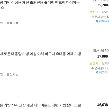
량 가방 여성용 패션 출퇴근용 숄더백 핸드백 다이아몬
35,200
로스
옵션가
낱개
주문시결제
5
해외직
인
흥정가능
최저 36,50
 새로운 대용량 가방 여성 야채 바구니 휴대용 어깨 가방
37,000
옵션가
낱개
주문시결제
5
해외직
인
흥정가능
46,638
용 가방 2026 신상 패션 다이아몬드 패턴 가방 숄더/크로