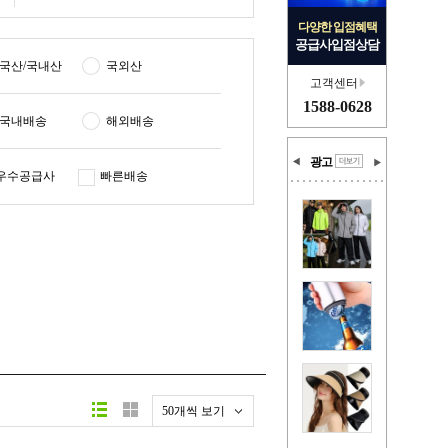
다양한 입점혜택
공급사입점상담
국산/국내산
국외산
고객센터
1588-0628
국내배송
해외배송
광고
우수공급사
빠른배송
50개씩 보기