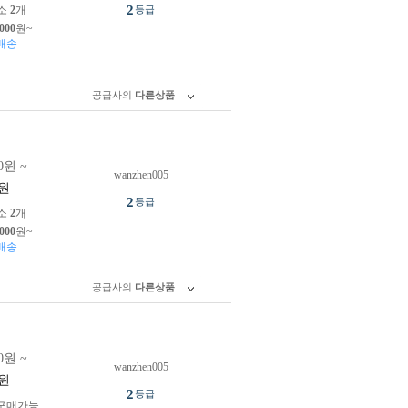
2
소
2
개
등급
,000
원~
배송
공급사의
다른상품
0원 ~
wanzhen005
원
2
등급
소
2
개
,000
원~
배송
공급사의
다른상품
0원 ~
wanzhen005
원
2
등급
구매가능