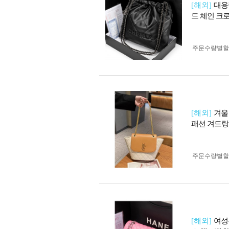
[해외]
대용
드 체인 크
주문수량별할
[해외]
겨울
패션 겨드랑
주문수량별할
[해외]
여성