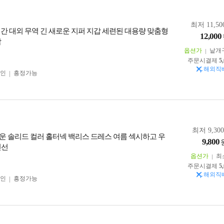
최저 11,50
 간 대외 무역 긴 새로운 지퍼 지갑 세련된 대용량 맞춤형
12,000
남
옵션가
낱개
주문시결제
5
해외직
인
흥정가능
최저 9,30
운 솔리드 컬러 홀터넥 백리스 드레스 여름 섹시하고 우
9,800
신선
옵션가
최
주문시결제
5
해외직
인
흥정가능