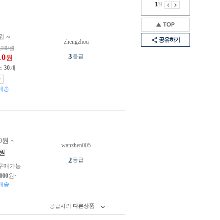
1
/
9
원 ~
공유하기
zhengzhou
,190
원
10
3
등급
원
소
30
개
송
배송
0원 ~
wanzhen005
원
2
등급
구매가능
,000
원~
배송
공급사의
다른상품