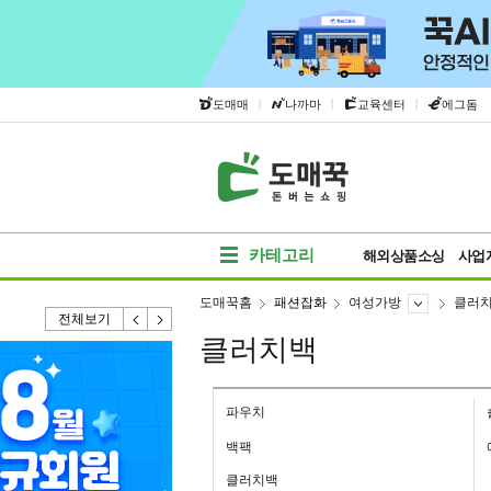
|
|
|
도매매
나까마
교육센터
에그돔
카테고리
해외상품소싱
사업
도매꾹홈
패션잡화
여성가방
클러
전체보기
클러치백
파우치
백팩
클러치백