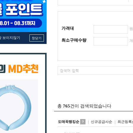
가격대
창 보이지않기
창닫기
최소구매수량
총
765
건이 검색되었습니다
도매꾹랭킹순
신규공급사순
최근등록