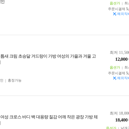
체인
옵션가
최
주문시결제
5
해외직
최저 11,50
 틈새 크림 초승달 겨드랑이 가방 여성의 가을과 겨울 고
12,000
게
옵션가
최
주문시결제
5
해외직
인
흥정가능
최저 18,00
 여성 크로스 바디 백 대용량 질감 어깨 작은 광장 가방 체
18,400
대
옵션가
낱개