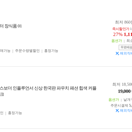
최저 860
터 장식품 01
즉시할인가
1
27%
1,1
옵션가
최
무료배
구매가능
주문수량별할인
흥정가능
해외직
최저 18,50
스보더 인플루언서 신상 한국판 파우치 패션 힙색 커플
19,000
 크
옵션가
낱개
주문시결제
5
해외직
인
흥정가능