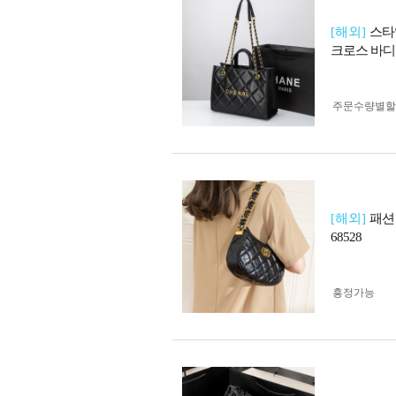
[해외]
스타
크로스 바디
주문수량별할
[해외]
패션
68528
흥정가능