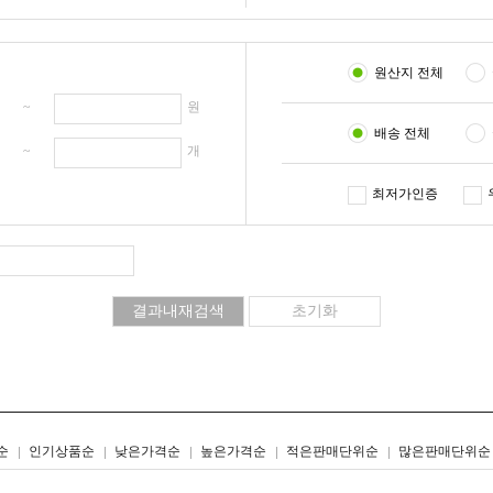
원산지 전체
원 ~
원
배송 전체
개 ~
개
최저가인증
리스트형
갤러리형
순
인기상품순
낮은가격순
높은가격순
적은판매단위순
많은판매단위순