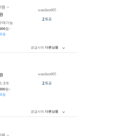
0원 ~
wanzhen005
원
2
등급
구매가능
,000
원~
배송
공급사의
다른상품
wanzhen005
원
2
소
2
개
등급
,000
원~
배송
공급사의
다른상품
0원 ~