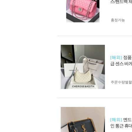
스/핸드백 
흥정가능
[해외]
정품
급 센스 바
주문수량별할
[해외]
엔드
인 통근 휴