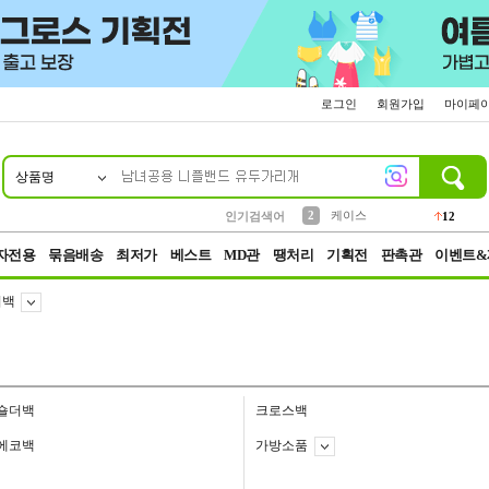
로그인
회원가입
마이페
상품명
10
1
4
5
6
7
8
9
파우치
등산
벨트
실리콘
양말
모자
양산
여성패션
152
395
555
12
1
1
5
3
2
케이스
인기검색어
12
3
생수
454
자전용
묶음배송
최저가
베스트
MD관
땡처리
기획전
판촉관
이벤트&
치백
숄더백
크로스백
에코백
가방소품