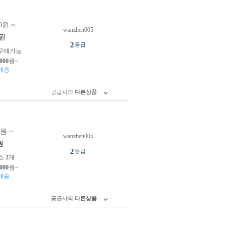
0원 ~
wanzhen005
원
2
등급
구매가능
,000
원~
배송
공급사의
다른상품
0원 ~
wanzhen005
원
2
등급
소
2
개
,000
원~
배송
공급사의
다른상품