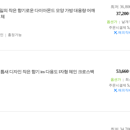
최저 36,80
일의 작은 향기로운 다이아몬드 모양 가방 대용량 어깨
37,200
 체
옵션가
낱개
주문시결제
5
해외직
인
흥정가능
53,660
 틈새 디자인 작은 향기 ins 다용도 I자형 체인 크로스백
옵션가
최
주문시결제
5
해외직
최저 34,70