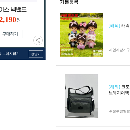
기본등록
2,190
원
[해외]
캐릭
사업자 낱개
창 보이지않기
창닫기
[해외]
크로
브래지어백
주문수량별할