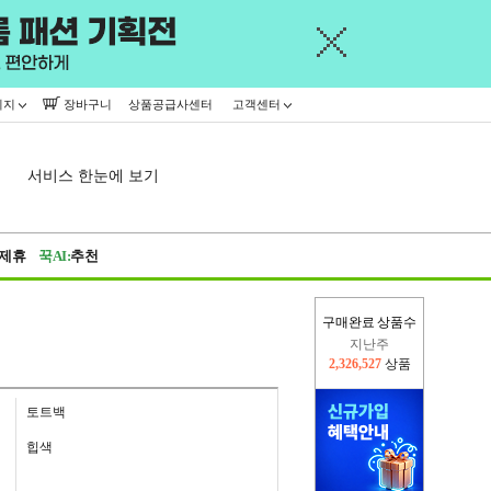
이지
장바구니
상품공급사센터
고객센터
서비스 한눈에 보기
제휴
꾹AI:
추천
구매완료 상품수
지난주
2,326,527
상품
이번주
2,274,094
상품
토트백
힙색