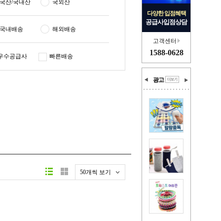
국산/국내산
국외산
다양한 입점혜택
공급사입점상담
국내배송
해외배송
고객센터
1588-0628
우수공급사
빠른배송
광고
50개씩 보기