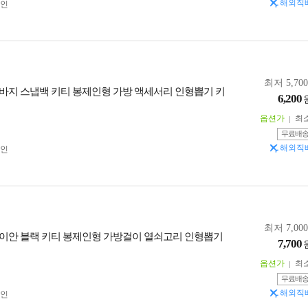
해외직
인
최저 5,70
바지 스냅백 키티 봉제인형 가방 액세서리 인형뽑기 키
6,200
옵션가
최
무료배
해외직
인
최저 7,00
이안 블랙 키티 봉제인형 가방걸이 열쇠고리 인형뽑기
7,700
옵션가
최
무료배
해외직
인