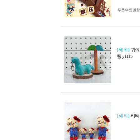
주문수량별할
[해외]
귀여
링 y1115
[해외]
키티