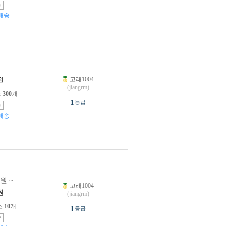
송
배송
고래1004
원
(jiangrm)
소
300
개
1
등급
송
배송
0원 ~
고래1004
원
(jiangrm)
소
10
개
1
등급
송