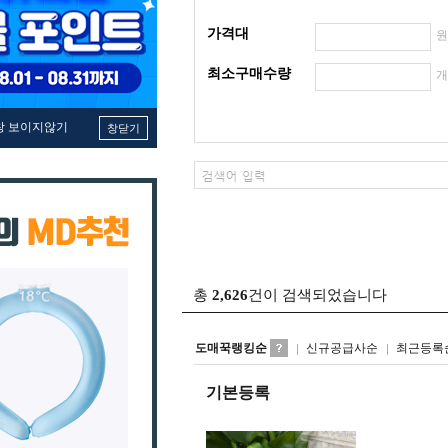
가격대
최소구매수량
창 보이지않기
창닫기
총
2,626
건이 검색되었습니다
도매꾹랭킹순
신규공급사순
최근등록
기본등록