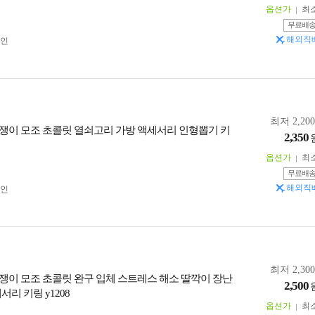
옵션가
최
무료배
해외직
인
최저 2,20
쟁이 모조 초콜릿 열쇠고리 가방 액세서리 인형뽑기 키
2,350
옵션가
최
무료배
해외직
인
최저 2,30
쟁이 모조 초콜릿 완구 입체 스트레스 해소 딸깍이 장난
2,500
서리 키링 y1208
옵션가
최