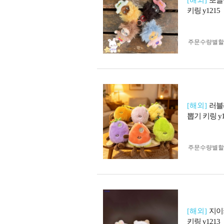
[해외]
뽀글
키링 y1215
주문수량별할
[해외]
러블
뽑기 키링 y1
주문수량별할
[해외]
지이
키링 y1213