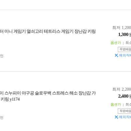
최저 1,20
터 미니 게임기 열쇠고리 테트리스 게임기 장난감 키링
1,300
옵션가
최
무료배
해외직
인
최저 2,20
이 스누피이 야구공 슬로우백 스트레스 해소 장난감 가
2,400
키링 y1174
옵션가
최
무료배
해외직
인