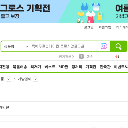
로그인
회원가입
마이페
상품명
10
1
4
5
6
7
8
9
벨트
파우치
등산
실리콘
양말
여성패션
장갑
led
4
3
1
2
4
1
2
생수
인기검색어
1
3
케이스
1
자전용
묶음배송
최저가
베스트
MD관
땡처리
기획전
판촉관
이벤트&
소품
가방걸이
가방끈