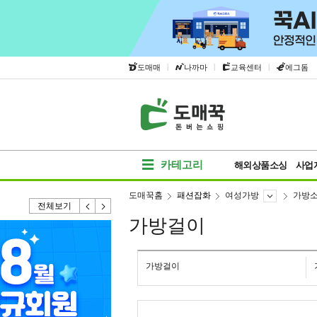
|
|
|
도매매
나까마
교육센터
에그돔
카테고리
해외상품소싱
사업
도매꾹홈
패션잡화
여성가방
가방
전체보기
가방걸이
가방걸이