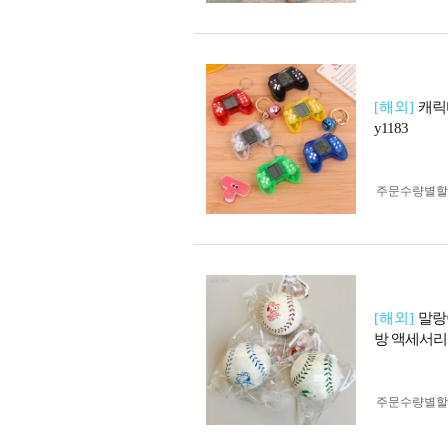
[해외]
캐릭
y1183
주문수량별할
[해외]
말랑
방 액세서리 
주문수량별할