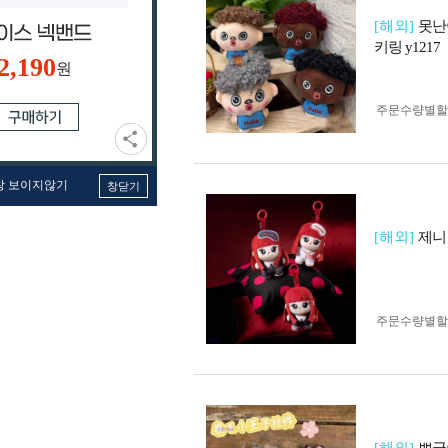
[해외]
못난
키링 y1217
2,190
원
주문수량별할
창 보이지않기
창닫기
[해외]
제니
주문수량별할