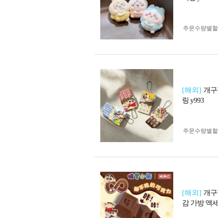
주문수량별할
[해외]
개구
링 y993
주문수량별할
[해외]
개구
감 가방 액세