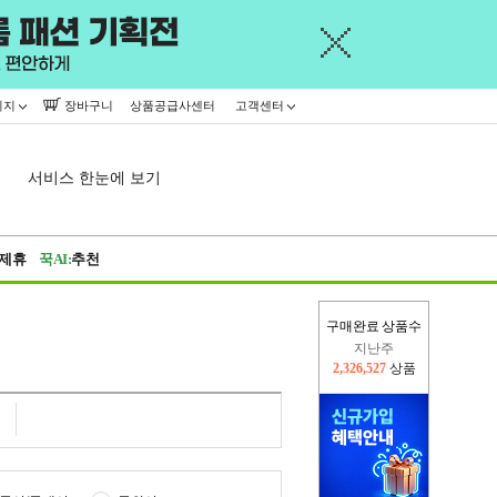
이지
장바구니
상품공급사센터
고객센터
서비스 한눈에 보기
제휴
꾹AI:
추천
구매완료 상품수
이번주
2,394,107
상품
지난주
2,326,527
상품