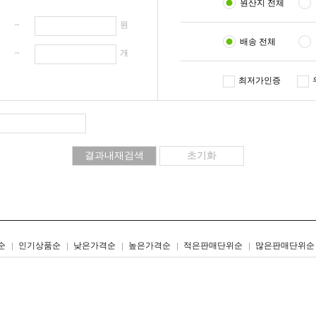
원산지 전체
원 ~
원
배송 전체
개 ~
개
최저가인증
리스트형
갤러리형
순
인기상품순
낮은가격순
높은가격순
적은판매단위순
많은판매단위순