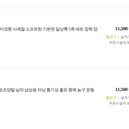
11,500
마코튼 사계절 소프트한 기본핏 일상룩 5족 세트 장목 양
옵션가
낱개
주문시결제
3
11,500
포츠양말 남자 남성용 러닝 통기성 좋은 중목 농구 운동
옵션가
낱개
주문시결제
3