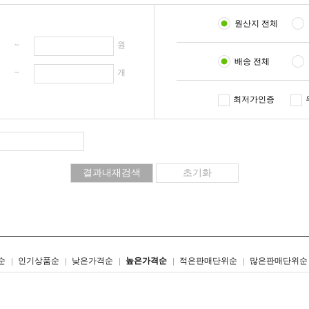
원산지 전체
원 ~
원
배송 전체
개 ~
개
최저가인증
리스트형
갤러리형
순
인기상품순
낮은가격순
높은가격순
적은판매단위순
많은판매단위순