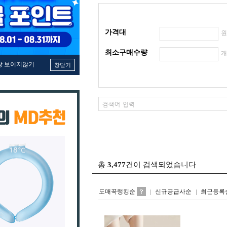
가격대
최소구매수량
창 보이지않기
창닫기
총
3,477
건이 검색되었습니다
도매꾹랭킹순
신규공급사순
최근등록