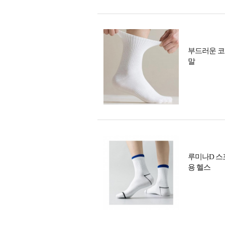
부드러운 코
말
루미나D 스
용 헬스