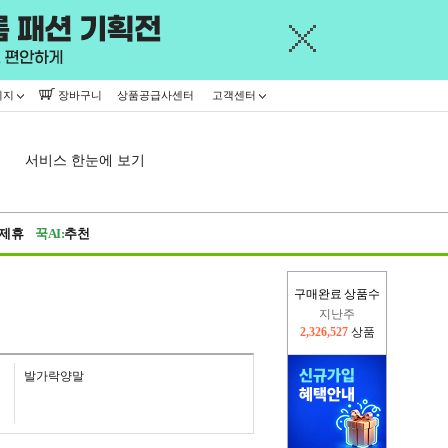
이지
장바구니
상품공급사센터
고객센터
서비스 한눈에 보기
제휴
꾹AI:
추천
구매완료 상품수
이번주
2,295,918
상품
지난주
2,326,527
상품
발가락양말