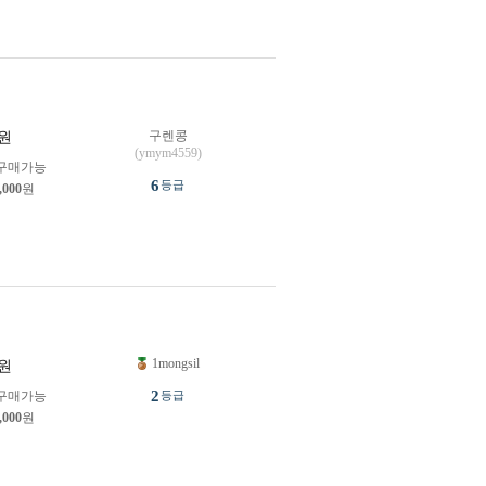
구렌콩
원
(ymym4559)
구매가능
6
등급
,000
원
1mongsil
원
2
구매가능
등급
,000
원