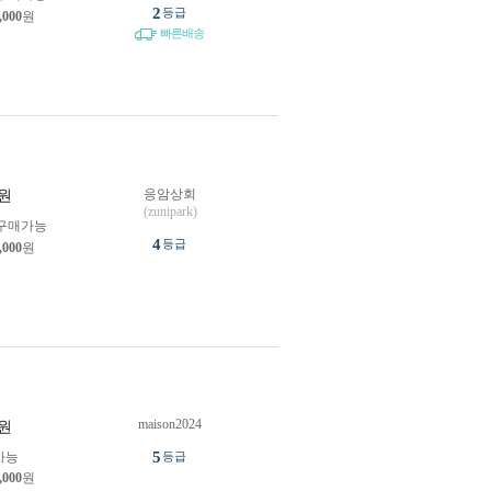
2
등급
,000
원
빠른배송
응암상회
원
(zunipark)
구매가능
4
등급
,000
원
maison2024
원
5
가능
등급
,000
원