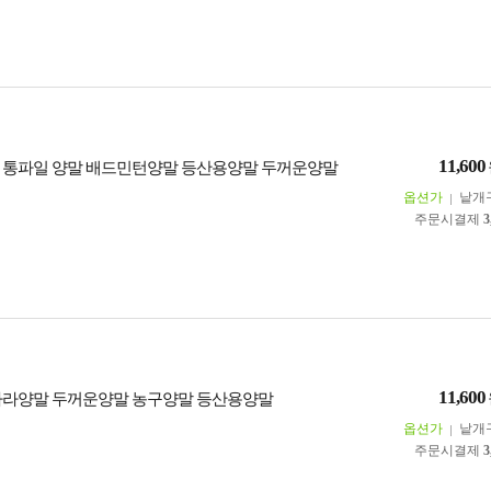
11,600
 통파일 양말 배드민턴양말 등산용양말 두꺼운양말
옵션가
낱개
주문시결제
3
11,600
바라양말 두꺼운양말 농구양말 등산용양말
옵션가
낱개
주문시결제
3