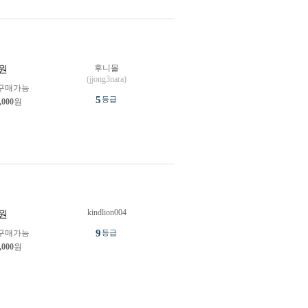
후니몰
원
(jjong3nara)
구매가능
5
등급
,000
원
kindlion004
원
9
구매가능
등급
,000
원