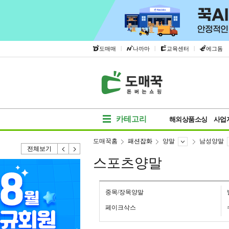
|
|
|
도매매
나까마
교육센터
에그돔
카테고리
해외상품소싱
사업
도매꾹홈
패션잡화
양말
남성양말
전체보기
스포츠양말
중목/장목양말
페이크삭스