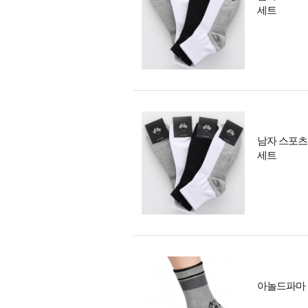
세트
남자 스포츠
세트
아놀드파마 두