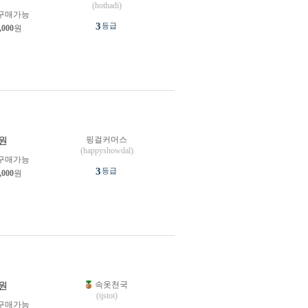
(hothadi)
구매가능
3
등급
,000
원
핑걸커머스
원
(happyshowdal)
구매가능
3
등급
,000
원
속옷천국
원
(tjstot)
구매가능