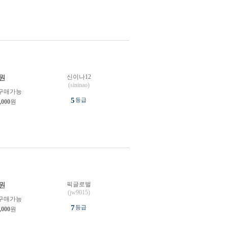
신이나12
원
(sininao)
구매가능
5
등급
,000
원
픽글로벌
원
(jw9015)
구매가능
7
등급
,000
원