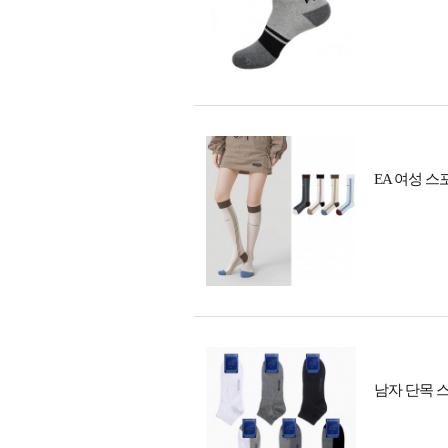
EA 여성 
남자 단목 스