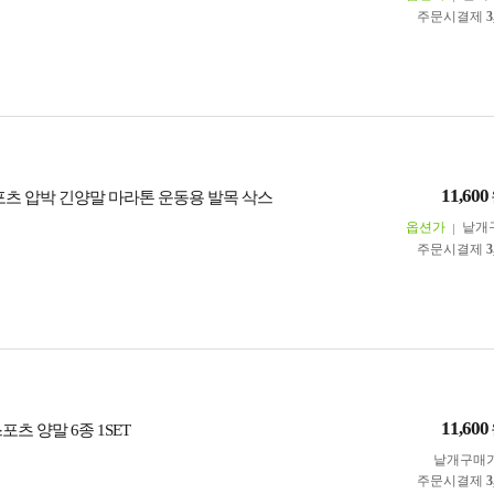
주문시결제
3
11,600
스포츠 압박 긴양말 마라톤 운동용 발목 삭스
옵션가
낱개
주문시결제
3
11,600
포츠 양말 6종 1SET
낱개구매
주문시결제
3