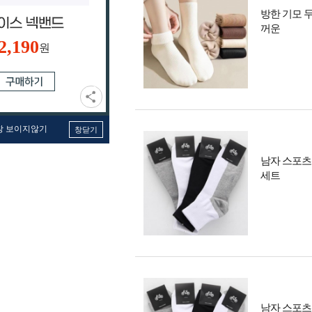
방한 기모 
꺼운
2,190
원
창 보이지않기
창닫기
남자 스포츠
세트
남자 스포츠