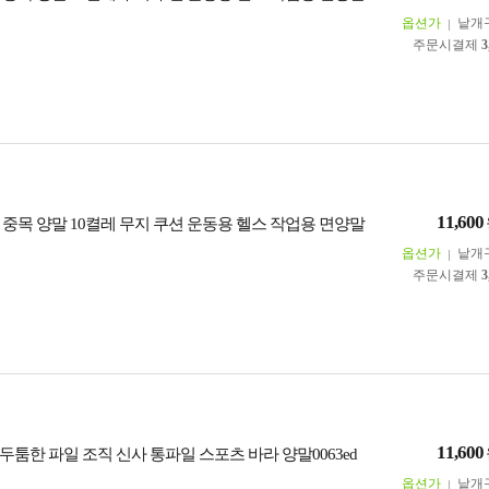
옵션가
낱개
주문시결제
3
11,600
 중목 양말 10켤레 무지 쿠션 운동용 헬스 작업용 면양말
옵션가
낱개
주문시결제
3
11,600
툼한 파일 조직 신사 통파일 스포츠 바라 양말0063ed
옵션가
낱개