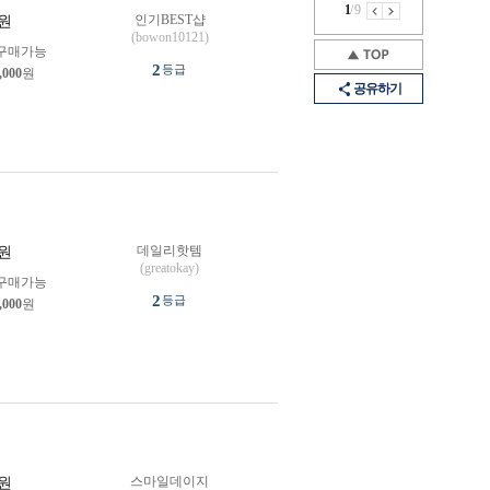
1
/
9
인기BEST샵
원
(bowon10121)
구매가능
2
등급
,000
원
공유하기
데일리핫템
원
(greatokay)
구매가능
2
등급
,000
원
스마일데이지
원