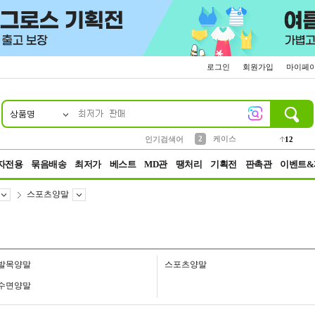
로그인
회원가입
마이페
상품명
10
1
4
5
6
7
8
9
파우치
등산
벨트
실리콘
양말
모자
양산
여성패션
152
395
555
12
1
1
5
3
2
케이스
인기검색어
12
3
생수
454
자전용
묶음배송
최저가
베스트
MD관
땡처리
기획전
판촉관
이벤트&
스포츠양말
발목양말
스포츠양말
수면양말