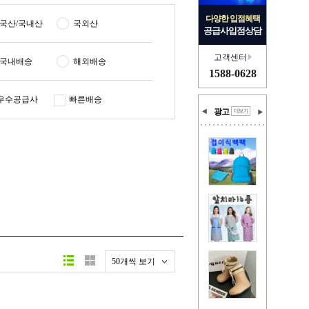
다양한 입점혜택
국산/국내산
국외산
공급사입점상담
고객센터
국내배송
해외배송
1588-0628
우수공급사
빠른배송
광고
50개씩 보기