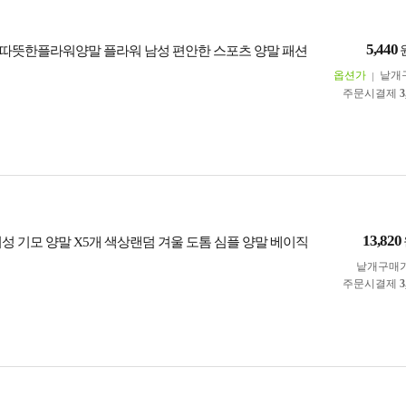
5,440
따뜻한플라워양말 플라워 남성 편안한 스포츠 양말 패션
옵션가
낱개
주문시결제
3
13,820
여성 기모 양말 X5개 색상랜덤 겨울 도톰 심플 양말 베이직
낱개구매
주문시결제
3