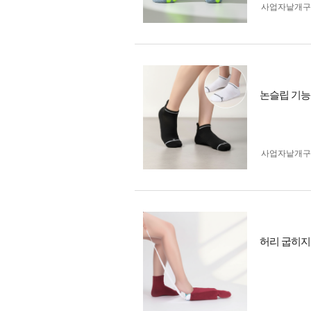
사업자 낱개
논슬립 기능
사업자 낱개
허리 굽히지