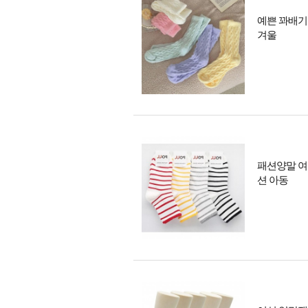
예쁜 꽈배기
겨울
패션양말 여
션 아동