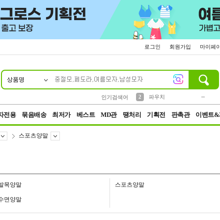
로그인
회원가입
마이페
상품명
10
1
4
5
6
7
8
9
키링
미니
말랑이
선풍기
가방
양말
짱구
텀블러
23
2
1
1
7
3
2
파우치
인기검색어
3
모자
자전용
묶음배송
최저가
베스트
MD관
땡처리
기획전
판촉관
이벤트&
스포츠양말
발목양말
스포츠양말
수면양말