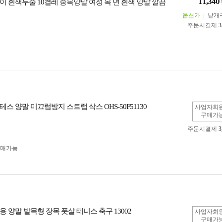
11,340
이 흰색두줄 10켤레 중목양말 여성 목 면 흰색 양말 깔끔
옵션가
낱개
주문시결제
3
스 양말 미끄럼방지 스트랩 삭스 OHS-50F51130
사업자회
구매가
주문시결제
3
구매가능
 양말 발목형 장목 풋살 테니스 축구 13002
사업자회
구매가