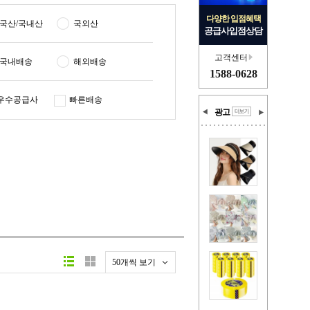
다양한 입점혜택
국산/국내산
국외산
공급사입점상담
고객센터
국내배송
해외배송
1588-0628
우수공급사
빠른배송
광고
50개씩 보기