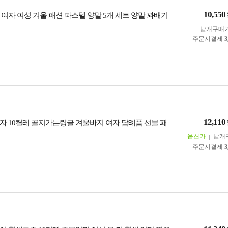
10,550
 여자 여성 겨울 패션 파스텔 양말 5개 세트 양말 꽈배기
낱개구매
주문시결제
3
12,110
자 10켤레 골지가는링글 겨울바지 여자 답례품 선물 패
옵션가
낱개
주문시결제
3