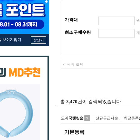
가격대
최소구매수량
창 보이지않기
창닫기
총
3,470
건이 검색되었습니다
도매꾹랭킹순
신규공급사순
최근등록
기본등록