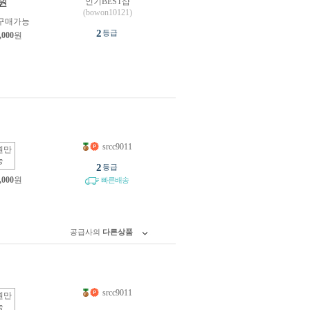
인기BEST샵
원
(bowon10121)
구매가능
2
등급
,000
원
srcc9011
원만
능
2
등급
,000
원
빠른배송
공급사의
다른상품
srcc9011
원만
능