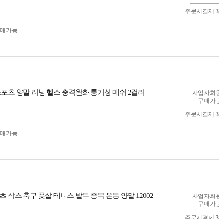
주문시결제
3
구매가능
스포츠 양말 러닝 헬스 충격완화 통기성 메쉬 2컬러
사업자회
구매가
주문시결제
3
구매가능
 삭스 축구 풋살 테니스 발목 중목 운동 양말 12002
사업자회
구매가
주문시결제
3