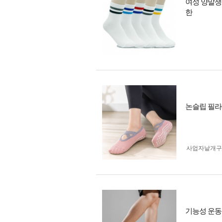
여성 양말쟁
한
논슬립 필라테
사업자 낱개
기능성 운동용