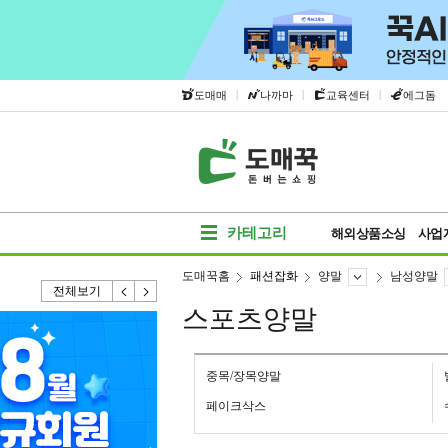
|
|
|
도매매
나까마
교육센터
에그돔
카테고리
해외상품소싱
사업
도매꾹홈
패션잡화
양말
남성양말
전체보기
스포츠양말
중목/장목양말
페이크삭스