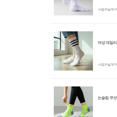
사업자 낱개
여성 데일리
사업자 낱개
논슬립 쿠션