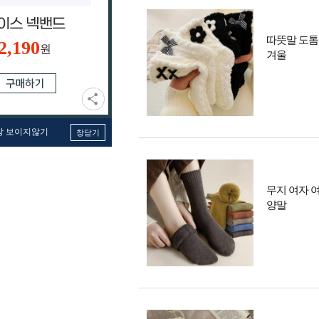
따뜻말 도톰
2,190
원
겨울
창 보이지않기
창닫기
무지 여자 
양말