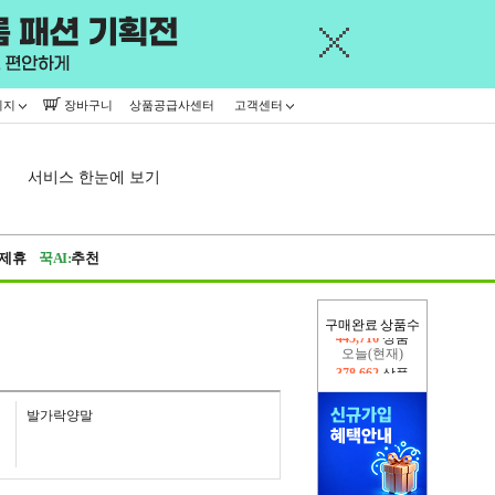
이지
장바구니
상품공급사센터
고객센터
서비스 한눈에 보기
제휴
꾹AI:
추천
구매완료 상품수
오늘(현재)
378,662
상품
어제
445,716
상품
발가락양말