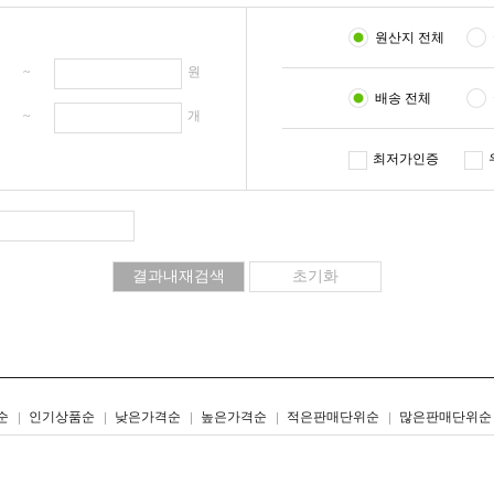
원산지 전체
원 ~
원
배송 전체
개 ~
개
최저가인증
리스트형
갤러리형
순
인기상품순
낮은가격순
높은가격순
적은판매단위순
많은판매단위순