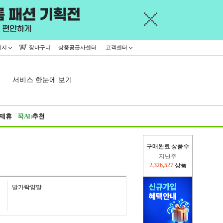
이지
장바구니
상품공급사센터
고객센터
서비스 한눈에 보기
제휴
꾹AI:
추천
지난주
구매완료 상품수
2,326,527
상품
이번주
2,361,169
상품
발가락양말