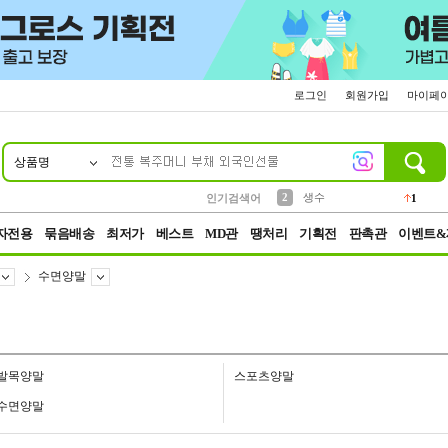
로그인
회원가입
마이페
상품명
10
1
4
5
6
7
8
9
벨트
파우치
등산
실리콘
양말
여성패션
장갑
led
4
3
1
2
4
1
2
생수
인기검색어
1
3
케이스
1
자전용
묶음배송
최저가
베스트
MD관
땡처리
기획전
판촉관
이벤트&
수면양말
발목양말
스포츠양말
수면양말