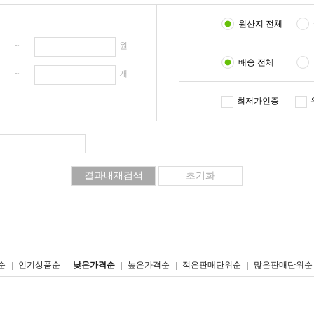
원산지 전체
원 ~
원
배송 전체
개 ~
개
최저가인증
리스트형
갤러리형
순
인기상품순
낮은가격순
높은가격순
적은판매단위순
많은판매단위순