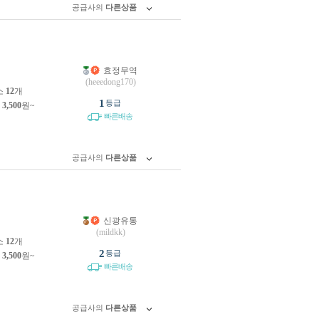
공급사의
다른상품
효정무역
원
(heeedong170)
소
12
개
1
등급
제
3,500
원~
빠른배송
공급사의
다른상품
신광유통
원
(mildkk)
소
12
개
2
등급
제
3,500
원~
빠른배송
공급사의
다른상품