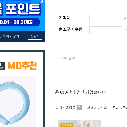
가격대
최소구매수량
창 보이지않기
창닫기
총
698
건이 검색되었습니다
도매꾹랭킹순
신규공급사순
최근등록