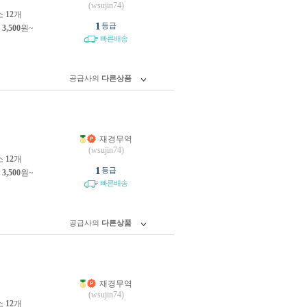
(wsujin74)
소
12
개
1
등급
제
3,500
원~
빠른배송
공급사의
다른상품
재경무역
원
(wsujin74)
소
12
개
1
등급
제
3,500
원~
빠른배송
공급사의
다른상품
재경무역
원
(wsujin74)
소
12
개