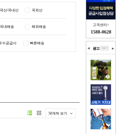
다양한 입점혜택
국산/국내산
국외산
공급사입점상담
고객센터
국내배송
해외배송
1588-0628
우수공급사
빠른배송
광고
50개씩 보기