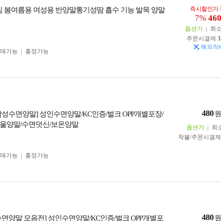
즉시할인가
8침 봄여름용 여성용 반양말통기성땀 흡수 기능 발목 양말
7%
46
옵션가
최
주문시결제
3
해외직
구매가능
흥정가능
480
남성수면양말] 성인수면양말/KC인증/벌크 OPP개별포장/
울양말/수면덧신/보온양말
옵션가
최
착불/주문시결
구매가능
흥정가능
480
수면양말 모음전] 성인수면양말/KC인증/벌크 OPP개별포