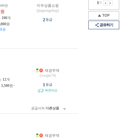
1
/
9
500
원
이우상품쇼핑
0
(jingzongshop)
원
소
100
개
2
등급
,000
원
공유하기
배송
재경무역
원
(wsujin74)
소
12
개
1
등급
제
3,500
원~
빠른배송
공급사의
다른상품
재경무역
원