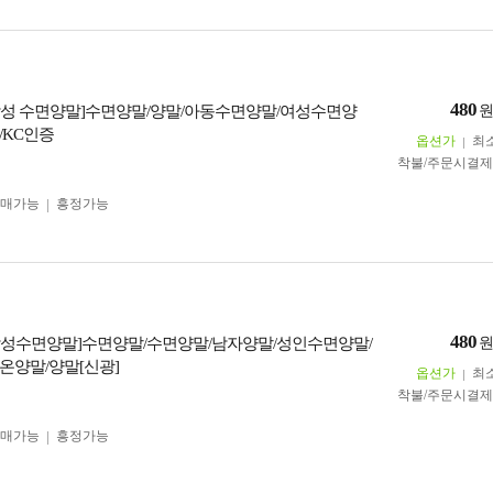
480
성 수면양말]수면양말/양말/아동수면양말/여성수면양
/KC인증
옵션가
최
착불/주문시결
구매가능
흥정가능
480
성수면양말]수면양말/수면양말/남자양말/성인수면양말/
온양말/양말[신광]
옵션가
최
착불/주문시결
구매가능
흥정가능