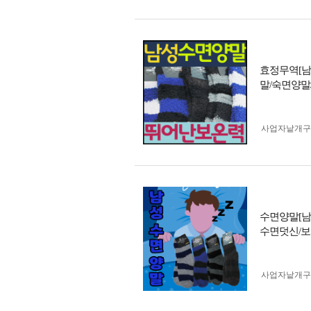
효정무역[남
말/숙면양말
사업자 낱개
수면양말[남
수면덧신/보
사업자 낱개