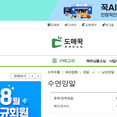
|
|
|
도매매
나까마
교육센터
에그돔
카테고리
해외상품소싱
사업
도매꾹홈
패션잡화
양말
남성양말
전체보기
수면양말
중목/장목양말
페이크삭스