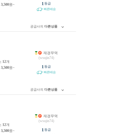
1
등급
제
3,500
원~
빠른배송
공급사의
다른상품
재경무역
원
(wsujin74)
소
12
개
1
등급
제
3,500
원~
빠른배송
공급사의
다른상품
재경무역
원
(wsujin74)
소
12
개
1
등급
제
3,500
원~