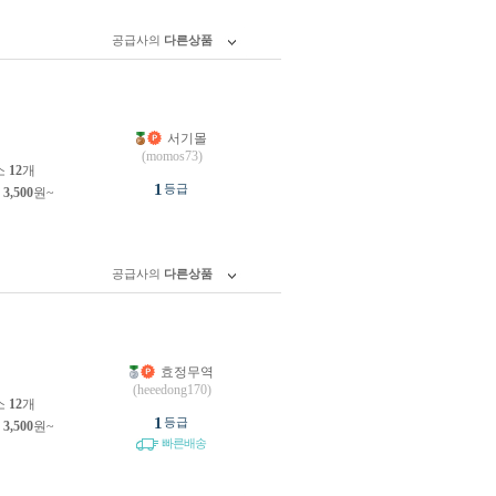
공급사의
다른상품
서기몰
원
(momos73)
소
12
개
1
등급
제
3,500
원~
공급사의
다른상품
효정무역
원
(heeedong170)
소
12
개
1
등급
제
3,500
원~
빠른배송