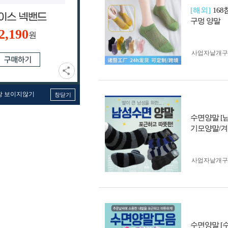
[해외]
16
구멍 양말
2,190
원
사업자 낱개
창 보이지않기
창닫기
수면양말 [
기모양말/겨
사업자 낱개
수면양말 [